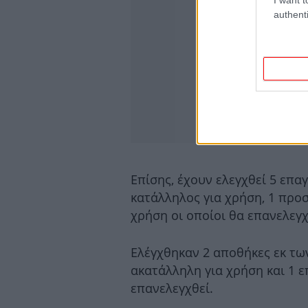
authenti
Επίσης, έχουν ελεγχθεί 5 επαγ
κατάλληλος για χρήση, 1 προσ
χρήση οι οποίοι θα επανελεγ
Ελέγχθηκαν 2 αποθήκες εκ τω
ακατάλληλη για χρήση και 1 ε
επανελεγχθεί.