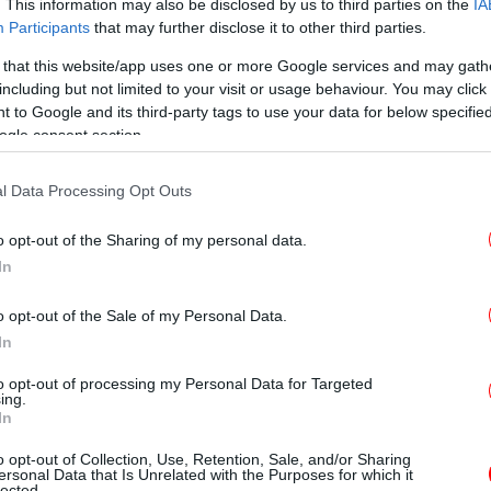
. This information may also be disclosed by us to third parties on the
IA
Participants
that may further disclose it to other third parties.
 that this website/app uses one or more Google services and may gath
including but not limited to your visit or usage behaviour. You may click 
 to Google and its third-party tags to use your data for below specifi
Ε
ogle consent section.
σ
l Data Processing Opt Outs
 ενδεχόμενο εμπρησμού -Σήμερα οι ανακοινώσεις για
o opt-out of the Sharing of my personal data.
Gre
In
o opt-out of the Sale of my Personal Data.
τοψίες στα καμένα χθες
In
-
to opt-out of processing my Personal Data for Targeted
ι έλεγχοι και οι αυτοψίες από μηχανικούς
ing.
In
 Μεταφορών, σε κατοικίες, επαγγελματικούς
ων πληγέντων Δήμων Πεντέλης και Παλλήνης
Gr
o opt-out of Collection, Use, Retention, Sale, and/or Sharing
ersonal Data that Is Unrelated with the Purposes for which it
λόγω της πυρκαγιάς της 19ης Ιουλίου που
R
lected.