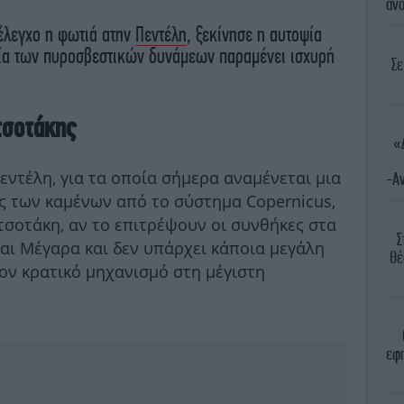
ανο
 έλεγχο η φωτιά ατην
Πεντέλη
, ξεκίνησε η αυτοψία
σία των πυροσβεστικών δυνάμεων παραμένει ισχυρή
Σε
τσοτάκης
«
εντέλη, για τα οποία σήμερα αναμένεται μια
-Αν
 των καμένων από το σύστημα Copernicus,
τσοτάκη, αν το επιτρέψουν οι συνθήκες στα
Σ
αι Μέγαρα και δεν υπάρχει κάποια μεγάλη
Θέ
ν κρατικό μηχανισμό στη μέγιστη
εφη