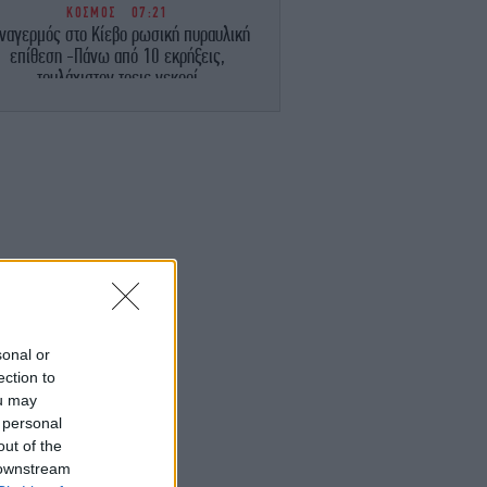
ΚΟΣΜΟΣ
07:21
ναγερμός στο Κίεβο ρωσική πυραυλική
επίθεση -Πάνω από 10 εκρήξεις,
τουλάχιστον τρεις νεκροί
ΕΛΛΑΔΑ
07:10
Εορτολόγιο: Ποιοι γιορτάζουν σήμερα
Σάββατο 8 Αυγούστου
ΕΛΛΑΔΑ
07:05
ε 40άρια κορυφώνεται το κύμα ζέστης
Επικίνδυνο «κοκτέιλ» με μελτέμια, οι
περιοχές σε red code
ΣΠΟΡ
23:58
sonal or
Καντέρ άφησε τους πάντες άφωνους: Θα
ection to
κατέβω στο WNBA, πληρώ τα κριτήρια
ou may
συμπερίληψης
 personal
out of the
ENGLISH
23:55
 downstream
ritish Family's Decade-Long Dream of