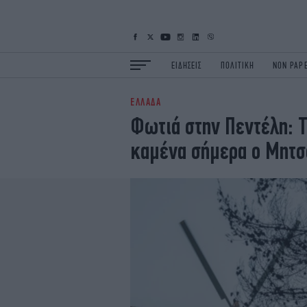
ΕΙΔΗΣΕΙΣ
ΠΟΛΙΤΙΚΗ
NON PAP
ΕΛΛΑΔΑ
ΕΙΔΗΣΕΙΣ
Π
Φωτιά στην Πεντέλη: Τ
ΟΙΚΟΝΟΜΙΑ
Κ
καμένα σήμερα ο Μητσ
ΖΩΗ
Σ
ΠΟΛΗ
S
ΤΕΧΝΟΛΟΓΙΑ
Υ
EURO
G
iOPINIONS
i
OSCARS
T
NEWSLETTER