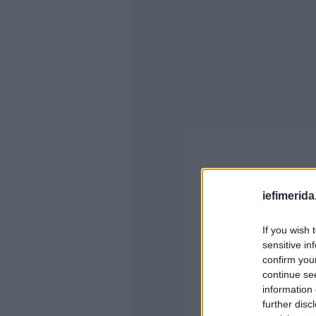
iefimerida
If you wish 
sensitive in
confirm you
continue se
information 
further disc