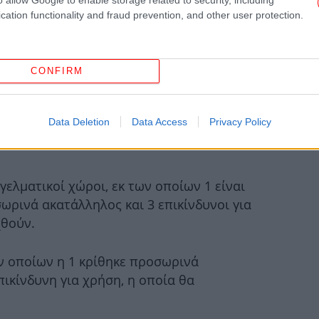
cation functionality and fraud prevention, and other user protection.
Ο
CONFIRM
Φρ
Data Deletion
Data Access
Privacy Policy
E
γελματικοί χώροι, εκ των οποίων 1 είναι
Φο
ωρινά ακατάλληλος και 3 επικίνδυνοι για
χα
χθούν.
ν οποίων η 1 κρίθηκε προσωρινά
Αξι
πικίνδυνη για χρήση, η οποία θα