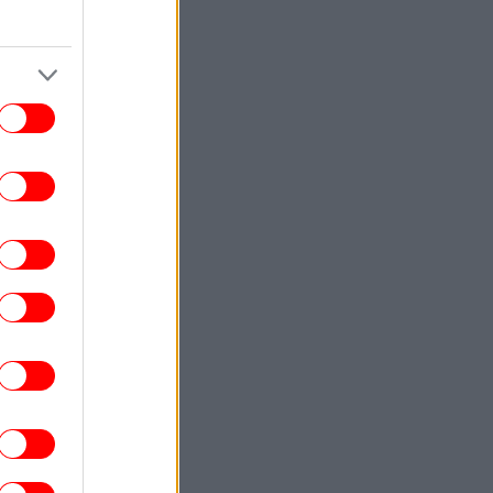
Works by September 15
ΕΛΛΑΔΑ
23:28
Φωτιά στη Σητεία -Επιχειρούν 40
οσβέστες, ισχυροί άνεμοι στην περιοχή
ΚΟΣΜΟΣ
23:16
ιμακώνεται η κόντρα Μαδρίτης-Ρώμης:
Η κυβέρνηση Σάντσεθ ανακοίνωσε
έγχους στα σύνορα για ταξιδιώτες από
την Ιταλία
ΚΟΣΜΟΣ
23:14
υρκία: «Η συμφωνία με το Πακιστάν και
η Σαουδική Αραβία δεν αντιβαίνει στις
δεσμεύσεις μας προς το ΝΑΤΟ»
ENGLISH
23:09
Attica Roots Festival Draws Tens of
housands to Nine Free Concerts Across
Athens Region