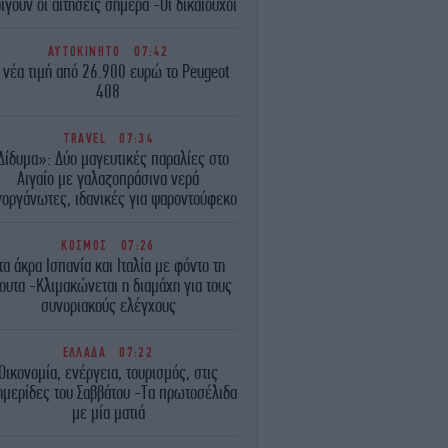
ίγουν οι αιτήσεις σήμερα -Οι δικαιούχοι
ΑΥΤΟΚΙΝΗΤΟ
07:42
 νέα τιμή από 26.900 ευρώ το Peugeot
408
TRAVEL
07:34
Δίδυμα»: Δύο μαγευτικές παραλίες στο
Αιγαίο με γαλαζοπράσινα νερά
οργάνωτες, ιδανικές για ψαροντούφεκο
ΚΟΣΜΟΣ
07:26
τα άκρα Ισπανία και Ιταλία με φόντο τη
ουτα -Κλιμακώνεται η διαμάχη για τους
συνοριακούς ελέγχους
ΕΛΛΑΔΑ
07:22
Οικονομία, ενέργεια, τουρισμός, στις
μερίδες του Σαββάτου -Τα πρωτοσέλιδα
με μία ματιά