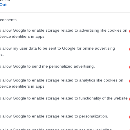
οχή αυτών των Δήμων.
Out
ρας διεξήχθησαν αυτοψίες σε 30 κτήρια:
consents
πυρ
o allow Google to enable storage related to advertising like cookies on
κίες, εκ των οποίων οι 4 έχουν κριθεί
evice identifiers in apps.
ήσιμες), 8 προσωρινά ακατάλληλες για χρήση
Κλ
o allow my user data to be sent to Google for online advertising
κίνδυνες για χρήση και οι οποίες θα
s.
ελ
to allow Google to send me personalized advertising.
o allow Google to enable storage related to analytics like cookies on
Το
evice identifiers in apps.
τ
o allow Google to enable storage related to functionality of the website
o allow Google to enable storage related to personalization.
T
o allow Google to enable storage related to security, including