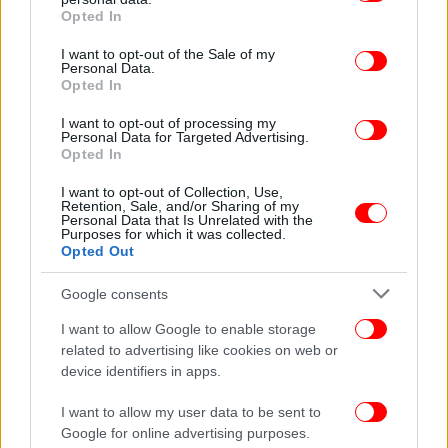
grant or deny consent to Google and its third-party tags to
πρώτοι όλες τις ειδήσεις
Opted In
use your data for below specified purposes in below Google
consent section.
I want to opt-out of the Sale of my
Δείτε όλες τις τελευταίες
Ειδήσεις
από την Ελλάδα και τον Κόσμο,
Personal Data.
στο
Opted In
I want to opt-out of processing my
Personal Data for Targeted Advertising.
ΔΙΑΒΑΣΤΕ ΠΕΡΙΣΣΟΤΕΡΑ
ΦΏΦΗ ΓΕΝΝΗΜΑΤΆ
ΠΑΣΟΚ
ΤΡΙΣΆΓΙΟ
Opted In
I want to opt-out of Collection, Use,
Retention, Sale, and/or Sharing of my
Personal Data that Is Unrelated with the
Purposes for which it was collected.
Opted Out
Google consents
I want to allow Google to enable storage
related to advertising like cookies on web or
device identifiers in apps.
I want to allow my user data to be sent to
Google for online advertising purposes.