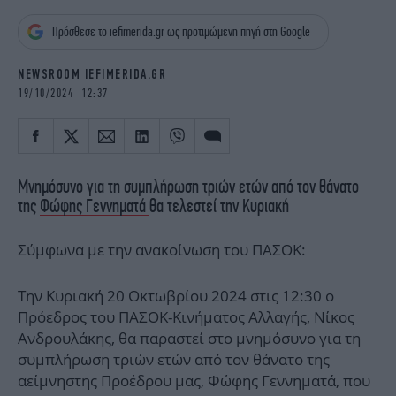
iBOOKS
ΖΩΔΙΑ
Πρόσθεσε το iefimerida.gr ως προτιμώμενη πηγή στη Google
OSCARS
THE OCEAN
MEDIA
ELAMEFORA
NEWSROOM IEFIMERIDA.GR
19/10/2024 12:37
NEWSLETTER
Μνημόσυνο για τη συμπλήρωση τριών ετών από τον θάνατο
της
Φώφης Γεννηματά
θα τελεστεί την Κυριακή
Σύμφωνα με την ανακοίνωση του ΠΑΣΟΚ:
Την Κυριακή 20 Οκτωβρίου 2024 στις 12:30 ο
Πρόεδρος του ΠΑΣΟΚ-Κινήματος Αλλαγής, Νίκος
Ανδρουλάκης, θα παραστεί στο μνημόσυνο για τη
συμπλήρωση τριών ετών από τον θάνατο της
αείμνηστης Προέδρου μας, Φώφης Γεννηματά, που