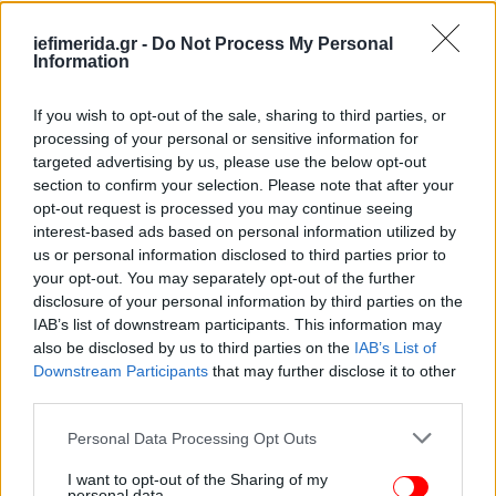
iefimerida.gr -
Do Not Process My Personal
Information
If you wish to opt-out of the sale, sharing to third parties, or
processing of your personal or sensitive information for
targeted advertising by us, please use the below opt-out
section to confirm your selection. Please note that after your
opt-out request is processed you may continue seeing
interest-based ads based on personal information utilized by
us or personal information disclosed to third parties prior to
your opt-out. You may separately opt-out of the further
disclosure of your personal information by third parties on the
IAB’s list of downstream participants. This information may
also be disclosed by us to third parties on the
IAB’s List of
Downstream Participants
that may further disclose it to other
ΠΕΡΙΣΣΟΤΕΡΑ ΒΙΝΤΕΟ
third parties.
Please note that this website/app uses one or more Google
Personal Data Processing Opt Outs
services and may gather and store information including but
not limited to your visit or usage behaviour. You may click to
I want to opt-out of the Sharing of my
Ακολουθήστε το
στο Google News
και μάθετε
personal data.