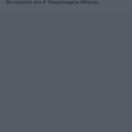
θα τελεστεί στο Α' Νεκροταφείο Αθηνών.