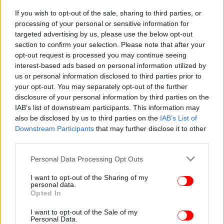
4 στην Ισπανία
If you wish to opt-out of the sale, sharing to third parties, or
από 2 σε Βέλγιο και Πορτογαλία
processing of your personal or sensitive information for
από 1 σε Αυστρία και Τσεχία
targeted advertising by us, please use the below opt-out
Τα περισσότερα κρούσματα από το στέλεχος clade 2
section to confirm your selection. Please note that after your
της mpox έχει η Ισπανία (πάνω από 9.000).
opt-out request is processed you may continue seeing
interest-based ads based on personal information utilized by
us or personal information disclosed to third parties prior to
Ακολουθούν η Γαλλία με περισσότερα από 4.500
your opt-out. You may separately opt-out of the further
και η Γερμανία με σχεδόν 4.500.
disclosure of your personal information by third parties on the
IAB’s list of downstream participants. This information may
also be disclosed by us to third parties on the
IAB’s List of
Downstream Participants
that may further disclose it to other
third parties.
Please note that this website/app uses one or more Google
Personal Data Processing Opt Outs
services and may gather and store information including but
not limited to your visit or usage behaviour. You may click to
I want to opt-out of the Sharing of my
personal data.
grant or deny consent to Google and its third-party tags to
Opted In
use your data for below specified purposes in below Google
consent section.
I want to opt-out of the Sale of my
Personal Data.