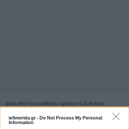
Δέκα από τους ασθενείς έχασαν τη ζωή τους.
Οι θάνατοι που καταγράφηκαν:
iefimerida.gr -
Do Not Process My Personal
Information