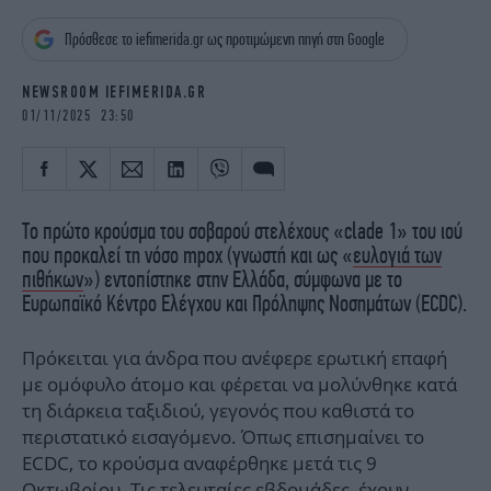
iBOOKS
ΖΩΔΙΑ
Πρόσθεσε το iefimerida.gr ως προτιμώμενη πηγή στη Google
OSCARS
THE OCEAN
MEDIA
ELAMEFORA
NEWSROOM IEFIMERIDA.GR
01/11/2025 23:50
NEWSLETTER
Το πρώτο κρούσμα του σοβαρού στελέχους «clade 1» του ιού
που προκαλεί τη νόσο mpox (γνωστή και ως «
ευλογιά των
πιθήκων
») εντοπίστηκε στην Ελλάδα, σύμφωνα με το
Ευρωπαϊκό Κέντρο Ελέγχου και Πρόληψης Νοσημάτων (ECDC).
Πρόκειται για άνδρα που ανέφερε ερωτική επαφή
με ομόφυλο άτομο και φέρεται να μολύνθηκε κατά
τη διάρκεια ταξιδιού, γεγονός που καθιστά το
περιστατικό εισαγόμενο. Όπως επισημαίνει το
ECDC, το κρούσμα αναφέρθηκε μετά τις 9
Οκτωβρίου. Τις τελευταίες εβδομάδες, έχουν