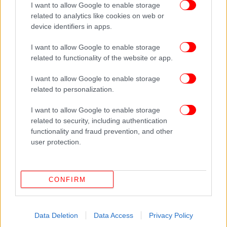
Η Κίμπελρι Γκιλφόιλ μόλις έκανε την πρώτη της
I want to allow Google to enable storage
related to analytics like cookies on web or
δημόσια εμφάνιση στην Αθήνα -Στη δεξίωση στο Grand
device identifiers in apps.
Hyatt
«Για 10 πόντους γλίτωσα τη σφαίρα, έριχναν με
I want to allow Google to enable storage
καλάσνικοφ και πιστόλια» -Συγκλονίζει αυτόπτης
related to functionality of the website or app.
μάρτυρας για το μακελειό στην Κρήτη
I want to allow Google to enable storage
related to personalization.
I want to allow Google to enable storage
related to security, including authentication
functionality and fraud prevention, and other
user protection.
CONFIRM
Data Deletion
Data Access
Privacy Policy