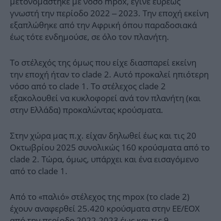
μετονομάστηκε με νόσο mpox, έγινε ευρέως
γνωστή την περίοδο 2022 – 2023. Την εποχή εκείνη
εξαπλώθηκε από την Αφρική όπου παραδοσιακά
έως τότε ενδημούσε, σε όλο τον πλανήτη.
Το στέλεχός της όμως που είχε διασπαρεί εκείνη
την εποχή ήταν το clade 2. Αυτό προκαλεί ηπιότερη
νόσο από το clade 1. Το στέλεχος clade 2
εξακολουθεί να κυκλοφορεί ανά τον πλανήτη (και
στην Ελλάδα) προκαλώντας κρούσματα.
Στην χώρα μας π.χ. είχαν δηλωθεί έως και τις 20
Οκτωβρίου 2025 συνολικώς 160 κρούσματα από το
clade 2. Τώρα, όμως, υπάρχει και ένα εισαγόμενο
από το clade 1.
Από το «παλιό» στέλεχος της mpox (το clade 2)
έχουν αναφερθεί 25.420 κρούσματα στην ΕΕ/ΕΟΧ
από την περίοδο 2022-2023 έως και τις 9