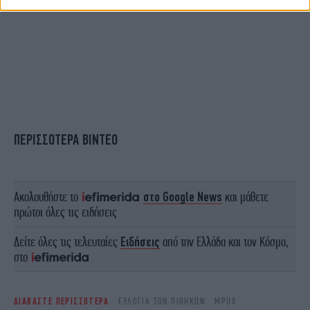
ΠΕΡΙΣΣΟΤΕΡΑ ΒΙΝΤΕΟ
Ακολουθήστε το
στο Google News
και μάθετε
πρώτοι όλες τις ειδήσεις
Δείτε όλες τις τελευταίες
Ειδήσεις
από την Ελλάδα και τον Κόσμο,
στο
ΔΙΑΒΑΣΤΕ ΠΕΡΙΣΣΟΤΕΡΑ
ΕΥΛΟΓΙΑ ΤΩΝ ΠΙΘΗΚΩΝ
MPOX