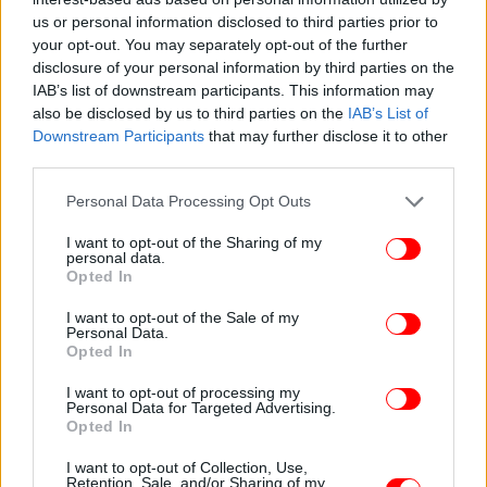
us or personal information disclosed to third parties prior to
your opt-out. You may separately opt-out of the further
disclosure of your personal information by third parties on the
IAB’s list of downstream participants. This information may
also be disclosed by us to third parties on the
IAB’s List of
Downstream Participants
that may further disclose it to other
third parties.
Please note that this website/app uses one or more Google
Personal Data Processing Opt Outs
services and may gather and store information including but
not limited to your visit or usage behaviour. You may click to
I want to opt-out of the Sharing of my
personal data.
grant or deny consent to Google and its third-party tags to
Opted In
use your data for below specified purposes in below Google
consent section.
I want to opt-out of the Sale of my
Personal Data.
Opted In
I want to opt-out of processing my
Personal Data for Targeted Advertising.
Opted In
Να θυμίσουμε ότι η σύζυγος του πρωθυπουργού
νοσηλεύθηκε στον «Ευαγγελισμό» για 8 ημέρες
I want to opt-out of Collection, Use,
Retention, Sale, and/or Sharing of my