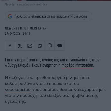
iBOOKS
ΖΩΔΙΑ
Μαρέβα Γκραμπόφσκι-Μητσοτάκη
OSCARS
THE OCEAN
Πρόσθεσε το iefimerida.gr ως προτιμώμενη πηγή στη Google
MEDIA
ELAMEFORA
NEWSROOM IEFIMERIDA.GR
NEWSLETTER
27/04/2026 20:13
Για την περιπέτεια της υγείας της και τη νοσηλεία της στον
«Ευαγγελισμό» έκανε ανάρτηση η
Μαρέβα Μητσοτάκη
.
Η σύζυγος του πρωθυπουργού μίλησε με τα
καλύτερα λόγια για το προσωπικό του
νοσοκομείου
, τους οποίους θέλησε να ευχαριστήσει
για την προσοχή που έδειξαν στο πρόβλημα της
υγείας της.