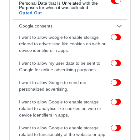
λόγω έντονου κοιλιακού άλγους, ενώ υποβλήθηκε
Personal Data that Is Unrelated with the
Purposes for which it was collected.
σε
επέμβαση για ειλεό
.
Opted Out
Google consents
ΟΛΕΣ ΟΙ ΕΙΔΗΣΕΙΣ
Παγκράτι: Πώς έγινε η επίθεση οδηγού μηχανής σε
I want to allow Google to enable storage
related to advertising like cookies on web or
22χρονη -Της έσπασε το πόδι επειδή δεν μπορούσε να
device identifiers in apps.
περιμένει να παρκάρει
Καιρός: Το «καμπανάκι» Μαρουσάκη για την
I want to allow my user data to be sent to
Πρωτομαγιά - Πού θα είναι «φθινόπωρο»
Google for online advertising purposes.
Άγιος Παντελεήμονας: Η στιγμή που ο Παλαιστίνιος
I want to allow Google to send me
σπάει αυτοκίνητα και τον κυνηγούν αστυνομικοί, δείτε
personalized advertising.
βίντεο
I want to allow Google to enable storage
related to analytics like cookies on web or
device identifiers in apps.
I want to allow Google to enable storage
related to functionality of the website or app.