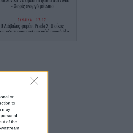
σσαλονίκη: Σε ύφεση η φωτιά στη Σίνδο
- Χωρίς ενεργό μέτωπο
ΓΥΝΑΙΚΑ
17:17
Ο Διάβολος φοράει Prada 2: Ο οίκος
ristie’s δημοπρατεί για καλό σκοπό όλα
τα iconic items της ταινίας
STORIES
17:11
ατί εκτοξεύονται τα «γκρίζα διαζύγια» -
 και περισσότεροι χωρίζουν μετά τα 60
τους χρόνια
ΠΟΛΙΤΙΣΜΟΣ
17:11
«Η Μούμια 4»: Επιστρέφει με τους
endan Fraser, Rachel Weisz και φέρνει
sonal or
πίσω δύο ακόμη εμβληματικούς
ection to
χαρακτήρες
ou may
 personal
STORIES
17:07
out of the
άνθρωπος που παράτησε την Google και
 downstream