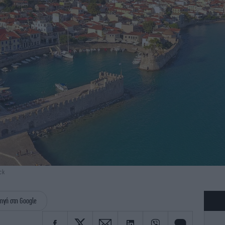
ck
ηγή στη Google