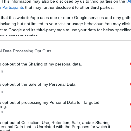
έ
. This information may also be disclosed by us to third parties on the
IA
Participants
that may further disclose it to other third parties.
 that this website/app uses one or more Google services and may gath
including but not limited to your visit or usage behaviour. You may click 
O
 to Google and its third-party tags to use your data for below specifi
 καλοκαιρινή ζήτηση σημειώνουν
ogle consent section.
l Data Processing Opt Outs
τικούς ρυθμούς ανάκαμψης όσον αφορά τη
o opt-out of the Sharing of my personal data.
 2021 έως τον Φεβρουάριο του 2022,
In
ρυθμούς της Ευρώπης. Το εξεταζόμενο
ενώ η Ευρώπη κινήθηκε στο 2,6%. Για το
o opt-out of the Sale of my Personal Data.
πο
ουνίου - Αυγούστου η ζήτηση είναι
In
ρυσι, με τη μεγαλύτερη αύξηση στην
to opt-out of processing my Personal Data for Targeted
ώνουν η Κρήτη (306%) και τα Δωδεκάνησα
ing.
In
Χ
με
o opt-out of Collection, Use, Retention, Sale, and/or Sharing
ersonal Data that Is Unrelated with the Purposes for which it
ς άλλαξαν σχεδόν το σύνολο των
lected.