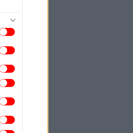
ENGLISH
16:40
hens Hotels Outperform Rivals Despite
Flat Occupancy in First Half of 2026
ΕΛΛΑΔΑ
16:29
Αποκαλύψεις της Daily Mail για τη
δολοφονία της Βρετανίδας: Ο Αφγανός
«είχε αλλάξει, συμπεριφερόταν σαν
ελεύθερος»
ΑΥΤΟΚΙΝΗΤΟ
16:29
acia -Πώς τα LPG μοντέλα πετυχαίνουν
ν καλύτερη δυνατή οικονομία καυσίμου
ΓΥΝΑΙΚΑ
16:28
ατερίνα Παπουτσάκη: Ποζάρει με μαγιό
στην Κρήτη και όλοι μιλούν για το σέξι
σώμα της
ΕΛΛΑΔΑ
16:25