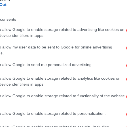
ποτέλεσαν βασικό ρυθμιστή της επόμενης
Out
ς οικονομίας. Η οικονομία διαμοιρασμού
At
ευταία χρόνια, πριν την πανδημία, ενίσχυσε
consents
ω των εισπραχθέντων φόρων με περισσότερα
o allow Google to enable storage related to advertising like cookies on
ως το 2019, ενώ ο τζίρος για την ελληνική
evice identifiers in apps.
 2018 έως τον Μάιο του 2019 άγγιξε τα 1,15
o allow my user data to be sent to Google for online advertising
νιας μίσθωσης το 2020 έπεσαν στα 790
s.
αν τα 1,33 δισ. Ευρώ»
, αναφέρει ο πρόεδρος
τικού Δικτύου E- Real Estates, Θεμιστοκλής
to allow Google to send me personalized advertising.
D
o allow Google to enable storage related to analytics like cookies on
τη
evice identifiers in apps.
ις αποτέλεσαν «λύση» για τους
o allow Google to enable storage related to functionality of the website
Κ
 της βραχυχρόνιας μίσθωσης αποτέλεσε
o allow Google to enable storage related to personalization.
γχώριους και μη, που δεν επιθυμούσαν να
όσμο. Τα αυτοτελή διαμερίσματα/κατοικίες
o allow Google to enable storage related to security, including