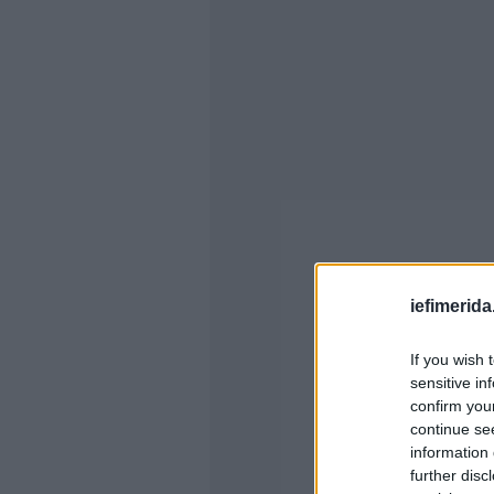
iefimerida
If you wish 
sensitive in
confirm you
continue se
information 
further disc