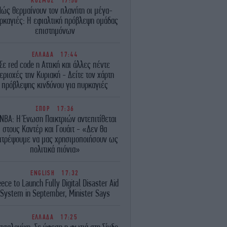
ΚΟΣΜΟΣ
17:50
Πώς θερμαίνουν τον πλανήτη οι μέγα-
ρκαγιές: Η εφιαλτική πρόβλεψη ομάδας
επιστημόνων
ΕΛΛΑΔΑ
17:44
Σε red code η Αττική και άλλες πέντε
εριοχές την Κυριακή - Δείτε τον χάρτη
πρόβλεψης κινδύνου για πυρκαγιές
ΣΠΟΡ
17:36
BA: Η Ένωση Παικτριών αντεπιτίθεται
στους Καντέρ και Γουάιτ - «Δεν θα
ιτρέψουμε να μας χρησιμοποιήσουν ως
πολιτικά πιόνια»
ENGLISH
17:32
ece to Launch Fully Digital Disaster Aid
System in September, Minister Says
ΕΛΛΑΔΑ
17:25