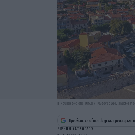
Η Ναύπακτος από ψηλά / Φωτογραφία: shuttersto
Πρόσθεσε το iefimerida.gr ως προτιμώμενη π
ΕΙΡΗΝΗ ΧΑΤΖΟΓΛΟΥ