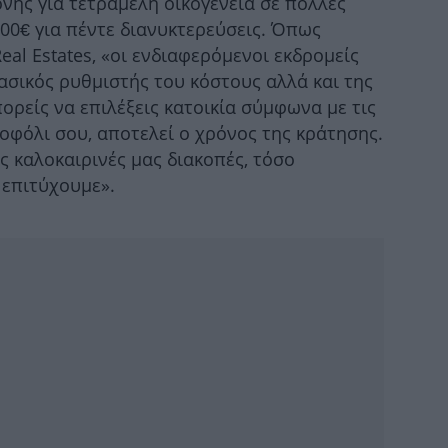
ονής για τετραμελή οικογένεια σε πολλές
φ
00€ για πέντε διανυκτερεύσεις. Όπως
eal Estates, «οι ενδιαφερόμενοι εκδρομείς
ασικός ρυθμιστής του κόστους αλλά και της
ορείς να επιλέξεις κατοικία σύμφωνα με τις
Η
οφόλι σου, αποτελεί ο χρόνος της κράτησης.
ς καλοκαιρινές μας διακοπές, τόσο
 επιτύχουμε».
Σ
-
πυ
ΠΑ
κ