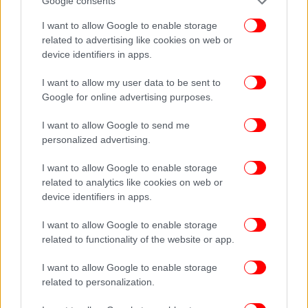
Google consents
I want to allow Google to enable storage
related to advertising like cookies on web or
device identifiers in apps.
I want to allow my user data to be sent to
Google for online advertising purposes.
I want to allow Google to send me
ΠΕΡΙΣΣΟΤΕΡΑ ΒΙΝΤΕΟ
personalized advertising.
I want to allow Google to enable storage
related to analytics like cookies on web or
Ακολουθήστε το
στο Google News
και μάθετε
device identifiers in apps.
πρώτοι όλες τις ειδήσεις
I want to allow Google to enable storage
Δείτε όλες τις τελευταίες
Ειδήσεις
από την Ελλάδα και τον Κόσμο,
related to functionality of the website or app.
στο
I want to allow Google to enable storage
related to personalization.
ΔΙΑΒΑΣΤΕ ΠΕΡΙΣΣΟΤΕΡΑ
ΒΑΣΙΛΙΚΉ ΘΆΝΟΥ
ΑΝΔΡΈΑΣ ΒΓΕΝΌΠΟΥΛΟΣ