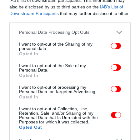
IAB’s list of downstream participants. This information may
also be disclosed by us to third parties on the
IAB’s List of
Downstream Participants
that may further disclose it to other
third parties.
Please note that this website/app uses one or more Google
Personal Data Processing Opt Outs
services and may gather and store information including but
not limited to your visit or usage behaviour. You may click to
I want to opt-out of the Sharing of my
personal data.
grant or deny consent to Google and its third-party tags to
Opted In
use your data for below specified purposes in below Google
consent section.
I want to opt-out of the Sale of my
Personal Data.
Opted In
I want to opt-out of processing my
Personal Data for Targeted Advertising.
Opted In
I want to opt-out of Collection, Use,
Retention, Sale, and/or Sharing of my
Personal Data that Is Unrelated with the
Purposes for which it was collected.
Opted Out