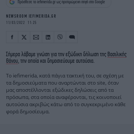
Πρόσθεσε το iefimerida.gr ως προτιμώμενη πηγή στη Google
iBOOKS
ΖΩΔΙΑ
OSCARS
THE OCEAN
NEWSROOM IEFIMERIDA.GR
MEDIA
ELAMEFORA
11/03/2022 11:25
NEWSLETTER
Σήμερα λάβαμε γνώση για την εξώδικη δήλωση της
Βασιλικής
Θάνου
, την οποία και δημοσιεύουμε αυτούσια.
Το iefimerida, κατά πάγια τακτική του, σε σχέση με
τα δημοσιεύματα που αναρτώνται στο site, όταν
μας αποστέλλονται εξώδικες δηλώσεις από τα
πρόσωπα, στα οποία αναφέρονται, τις κοινοποιεί
αυτούσια ακριβώς κάτω από το συγκεκριμένο κάθε
φορά δημοσίευμα.