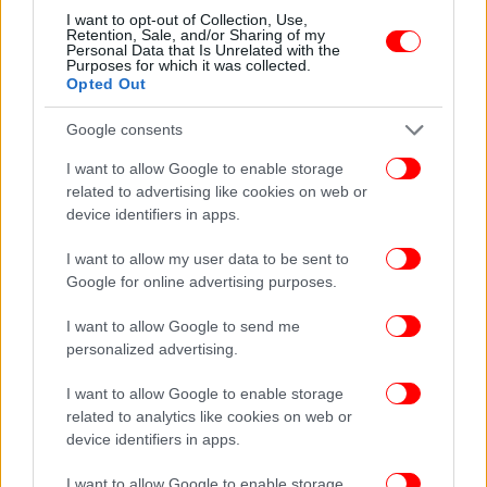
ΠΕΡΙΣΣΟΤΕΡΑ ΒΙΝΤΕΟ
I want to opt-out of Collection, Use,
Retention, Sale, and/or Sharing of my
Personal Data that Is Unrelated with the
Purposes for which it was collected.
Opted Out
Ακολουθήστε το
στο Google News
και μάθετε
πρώτοι όλες τις ειδήσεις
Google consents
Δείτε όλες τις τελευταίες
Ειδήσεις
από την Ελλάδα και τον Κόσμο,
I want to allow Google to enable storage
στο
related to advertising like cookies on web or
device identifiers in apps.
I want to allow my user data to be sent to
ΔΙΑΒΑΣΤΕ ΠΕΡΙΣΣΟΤΕΡΑ
ΕΞΆΡΧΕΙΑ
ΑΠΌΠΕΙΡΑ ΒΙΑΣΜΟΎ
22ΧΡΟΝΗ
Google for online advertising purposes.
I want to allow Google to send me
personalized advertising.
I want to allow Google to enable storage
related to analytics like cookies on web or
device identifiers in apps.
I want to allow Google to enable storage