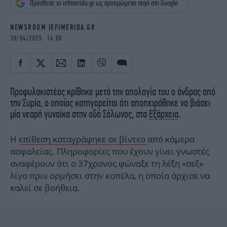
Πρόσθεσε το iefimerida.gr ως προτιμώμενη πηγή στη Google
iBOOKS
ΖΩΔΙΑ
OSCARS
THE OCEAN
NEWSROOM IEFIMERIDA.GR
MEDIA
ELAMEFORA
30/04/2025 14:08
NEWSLETTER
Προφυλακιστέος κρίθηκε μετά την απολογία του ο άνδρας από
την Συρία, ο οποίος κατηγορείται ότι αποπειράθηκε να βιάσει
μία νεαρή γυναίκα στην οδό Σόλωνος, στα
Εξάρχεια
.
Η
επίθεση καταγράφηκε σε βίντεο
από κάμερα
ασφαλείας. Πληροφορίες που έχουν γίνει γνωστές
αναφέρουν ότι ο 37χρονος φώναξε τη λέξη «σεξ»
λίγο πριν ορμήσει στην κοπέλα, η οποία άρχισε να
καλεί σε βοήθεια.