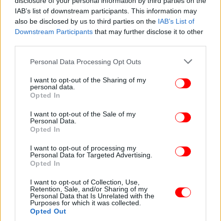
disclosure of your personal information by third parties on the
IAB’s list of downstream participants. This information may
also be disclosed by us to third parties on the
IAB’s List of
Downstream Participants
that may further disclose it to other
third parties.
Please note that this website/app uses one or more Google
Personal Data Processing Opt Outs
services and may gather and store information including but
not limited to your visit or usage behaviour. You may click to
I want to opt-out of the Sharing of my
personal data.
Δείτε τις σημερινές αναρτήσεις της συντρόφου του
grant or deny consent to Google and its third-party tags to
Opted In
use your data for below specified purposes in below Google
εξαφανισμένου Αμερικανού τουρίστα στην Αμοργό:
consent section.
I want to opt-out of the Sale of my
Personal Data.
Opted In
I want to opt-out of processing my
Personal Data for Targeted Advertising.
Opted In
I want to opt-out of Collection, Use,
Retention, Sale, and/or Sharing of my
Personal Data that Is Unrelated with the
Purposes for which it was collected.
Opted Out