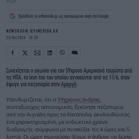
Ντέμπι
iBOOKS
ΖΩΔΙΑ
OSCARS
THE OCEAN
Πρόσθεσε το iefimerida.gr ως προτιμώμενη πηγή στη Google
MEDIA
ELAMEFORA
NEWSROOM IEFIMERIDA.GR
NEWSLETTER
22/06/2024 10:28
Συνεχίζεται η αγωνία για τον 59χρονο Αμερικανό τουρίστα από
τις ΗΠΑ, τα ίχνη του του οποίου αγνοούνται από τις 11/6, όταν
έφυγε για πεζοπορία στην
Αμοργό
.
Υπενθυμίζεται, ότι ο
59χρονος άνδρας
,
συνταξιούχος αστυνομικός, ξεκίνησε πεζοπορία
από την Αιγιάλη προς τα Κατάπολα, ακολουθώντας
ένα χαρακτηρισμένο, με ενδεικτικό χρόνο
διαδρομής -σύμφωνα με πινακίδα- τις 4 ώρες και 5
λεπτά. Οι ώρες περνούσαν δίχως
ο άνδρας
να δώσει