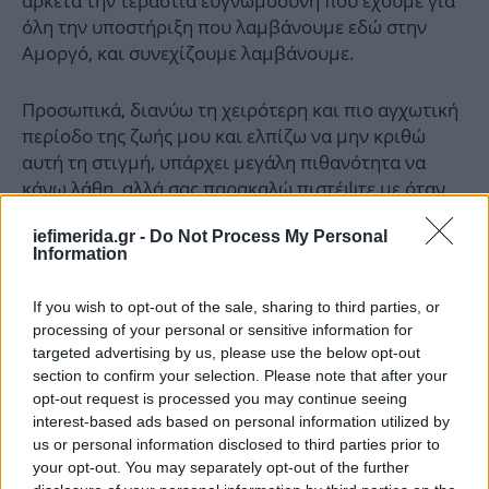
αρκετά την τεράστια ευγνωμοσύνη που έχουμε για
όλη την υποστήριξη που λαμβάνουμε εδώ στην
Αμοργό, και συνεχίζουμε λαμβάνουμε.
Προσωπικά, διανύω τη χειρότερη και πιο αγχωτική
περίοδο της ζωής μου και ελπίζω να μην κριθώ
αυτή τη στιγμή, υπάρχει μεγάλη πιθανότητα να
κάνω λάθη, αλλά σας παρακαλώ πιστέψτε με όταν
λέω ότι έχω μια αποστολή μπροστά μου - να βρω
iefimerida.gr -
Do Not Process My Personal
τον Άλμπερτ και να τον φέρω πίσω στο σπίτι. Σας
Information
ευχαριστώ και πάλι για τη συνεχή υποστήριξη και
για το ότι δεν εγκαταλείπετε τον Άλμπερτ».
If you wish to opt-out of the sale, sharing to third parties, or
processing of your personal or sensitive information for
targeted advertising by us, please use the below opt-out
section to confirm your selection. Please note that after your
opt-out request is processed you may continue seeing
interest-based ads based on personal information utilized by
us or personal information disclosed to third parties prior to
your opt-out. You may separately opt-out of the further