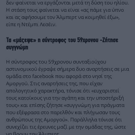
δεν φαίνεται να εργάζονται μετά τη δύση του ηλίου.
Η στάση τους φαίνεται να είναι «ας πάμε για ύπνο
και ας αφήσουμε τον Άλμπερτ να κοιμηθεί έξω»,
είπε η Ντέμπι Λεσέιν.
Τα «μάζεψε» η σύντροφος του 59χρονου -Ζήτησε
συγγνώμη
Η σύντροφος του 59χρονου συνταξιούχου
αστυνομικού έγραψε σήμερα δυο αναρτήσεις σε μια
ομάδα στο facebook που αφορά στο νησί της
Αμοργού. Στις αναρτήσεις της, που είχαν
απολογητικό χαρακτήρα, τόνισε ότι «ευχαριστεί
τους κατοίκους για την αγάπη και την υποστήριξή
τους» και επίσης ζήτησε «συγγνώμη για πράγματα
που εξέφρασα στο παρελθόν και πλήγωσαν τους
ανθρώπους της Αμοργού». Παράλληλα τόνισε ότι
συνεχίζει τις έρευνες μαζί με την ομάδας της, ώστε
να βρουν τον Άλμπερτ.