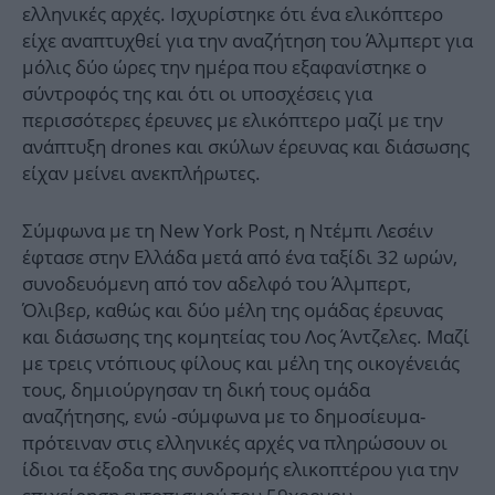
ελληνικές αρχές. Ισχυρίστηκε ότι ένα ελικόπτερο
είχε αναπτυχθεί για την αναζήτηση του Άλμπερτ για
μόλις δύο ώρες την ημέρα που εξαφανίστηκε ο
σύντροφός της και ότι οι υποσχέσεις για
περισσότερες έρευνες με ελικόπτερο μαζί με την
ανάπτυξη drones και σκύλων έρευνας και διάσωσης
είχαν μείνει ανεκπλήρωτες.
Σύμφωνα με τη New York Post, η Ντέμπι Λεσέιν
έφτασε στην Ελλάδα μετά από ένα ταξίδι 32 ωρών,
συνοδευόμενη από τον αδελφό του Άλμπερτ,
Όλιβερ, καθώς και δύο μέλη της ομάδας έρευνας
και διάσωσης της κομητείας του Λος Άντζελες. Μαζί
με τρεις ντόπιους φίλους και μέλη της οικογένειάς
τους, δημιούργησαν τη δική τους ομάδα
αναζήτησης, ενώ -σύμφωνα με το δημοσίευμα-
πρότειναν στις ελληνικές αρχές να πληρώσουν οι
ίδιοι τα έξοδα της συνδρομής ελικοπτέρου για την