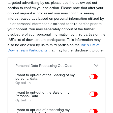
μηνύματα
η Μυρτώ, η κυρία Δημογλίδου είπε: «Δεν
targeted advertising by us, please use the below opt-out
section to confirm your selection. Please note that after your
μας προκύπτει ακόμη, γιατί δεν έχει ολοκληρωθεί η
opt-out request is processed you may continue seeing
διαδικασία με την άρση».
interest-based ads based on personal information utilized by
us or personal information disclosed to third parties prior to
«Δεν έχω καμία ευθύνη για ό,τι έγινε», λέει ο
your opt-out. You may separately opt-out of the further
23χρονος
disclosure of your personal information by third parties on the
IAB’s list of downstream participants. This information may
also be disclosed by us to third parties on the
IAB’s List of
Ο πατέρας της νεαρής, μιλώντας εκ νέου για
Downstream Participants
that may further disclose it to other
οργανωμένο σχέδιο, και υποστήριξε ότι ο 66χρονος
third parties.
μπορεί να είναι ο «αρχηγός».
Please note that this website/app uses one or more Google
Personal Data Processing Opt Outs
services and may gather and store information including but
not limited to your visit or usage behaviour. You may click to
I want to opt-out of the Sharing of my
personal data.
grant or deny consent to Google and its third-party tags to
Opted In
use your data for below specified purposes in below Google
consent section.
I want to opt-out of the Sale of my
Personal Data.
Opted In
I want to opt-out of processing my