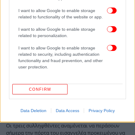
«Δεν έχω καμιά ευθύνη για ό,τι έγινε. Εγώ πήγα να
I want to allow Google to enable storage
περάσω καλά», φέρεται να
είπε ο 23χρονος
κατά την
related to functionality of the website or app.
προφορική εξέτασή του από τους αστυνομικούς.
I want to allow Google to enable storage
Όπως υποστήριξε: «Κάποια στιγμή, ενώ έλεγα στη
related to personalization.
Μυρτώ να σταματήσει και να μην ξανακάνει άλλη
I want to allow Google to enable storage
κόκα, γιατί της είπα ότι τη βλέπω να έχει πάθει λίγο
related to security, including authentication
παράνοια».
functionality and fraud prevention, and other
user protection.
Βάσει των αστυνομικών ερευνών, ο 23χρονος
φέρεται να είναι το πρόσωπο που βοήθησε τη
19χρονη να βρει κοκαΐνη, αλλά και εκείνος που
CONFIRM
καθυστέρησε να ενημερώσει το ΕΚΑΒ.
Ο 23χρονος
καθάρισε το δωμάτιο
, έκρυψε το κινητό αλλά και
προσπάθησε να διαφύγει από το νησί.
Data Deletion
Data Access
Privacy Policy
Οι τρεις συλληφθέντες αναμένεται να περάσουν
σήμερα την πόρτα του εισαγγελέα προκειμένου να