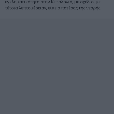
εγκληματικότητα στην Κεφαλονιά, με σχέδιο, με
τέτοια λεπτομέρεια», είπε ο πατέρας της νεαρής.