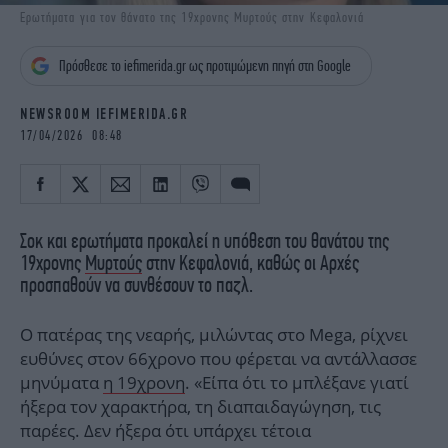
iBOOKS
ΖΩΔΙΑ
Ερωτήματα για τον θάνατο της 19χρονης Μυρτούς στην Κεφαλονιά
OSCARS
THE OCEAN
Πρόσθεσε το iefimerida.gr ως προτιμώμενη πηγή στη Google
MEDIA
ELAMEFORA
NEWSROOM IEFIMERIDA.GR
NEWSLETTER
17/04/2026 08:48
Σοκ και ερωτήματα προκαλεί η υπόθεση του θανάτου της
19χρονης
Μυρτούς
στην Κεφαλονιά, καθώς οι Αρχές
προσπαθούν να συνθέσουν το παζλ.
Ο πατέρας της νεαρής, μιλώντας στο Mega, ρίχνει
ευθύνες στον 66χρονο που φέρεται να αντάλλασσε
μηνύματα
η 19χρονη
. «Είπα ότι το μπλέξανε γιατί
ήξερα τον χαρακτήρα, τη διαπαιδαγώγηση, τις
παρέες. Δεν ήξερα ότι υπάρχει τέτοια