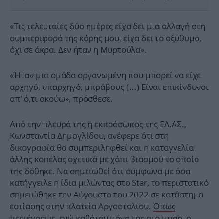
«Τις τελευταίες δύο ημέρες είχα δει μια αλλαγή στη
συμπεριφορά της κόρης μου, είχα δει το οξύθυμο,
όχι σε άκρα. Δεν ήταν η Μυρτούλα».
«Ήταν μια ομάδα οργανωμένη που μπορεί να είχε
αρχηγό, υπαρχηγό, μπράβους (…) Είναι επικίνδυνοι
απ' ό,τι ακούω», πρόσθεσε.
Από την πλευρά της η εκπρόσωπος της ΕΛ.ΑΣ.,
Κωνσταντία Δημογλίδου, ανέφερε ότι στη
δικογραφία θα συμπεριληφθεί και η καταγγελία
άλλης κοπέλας σχετικά με χάπι βιασμού το οποίο
της δόθηκε. Να σημειωθεί ότι σύμφωνα με όσα
κατήγγειλε η ίδια μιλώντας στο Star, το περιστατικό
σημειώθηκε τον Αύγουστο του 2022 σε κατάστημα
εστίασης στην πλατεία Αργοστολίου.
Όπως
περιέγραψε
, ενώ καθόταν μόνη της στο μπαρ, ο