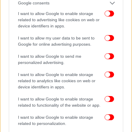
αναβάθμιση του ήδη υψηλού επιπέδου ασφάλειας
Google consents
και λειτουργίας των περιφερειακών αεροδρομίων
I want to allow Google to enable storage
που διαχειρίζεται η Fraport Greece. Όπως
related to advertising like cookies on web or
προαναφέρθηκε, σχετίζονται με έργα μεγάλης
device identifiers in apps.
κλίμακας που εκτελεί η εταιρεία, στο πλαίσιο
χρηματοδότησης του Ταμείου Ανάκαμψης και
I want to allow my user data to be sent to
Ανθεκτικότητας
Google for online advertising purposes.
I want to allow Google to send me
personalized advertising.
I want to allow Google to enable storage
related to analytics like cookies on web or
device identifiers in apps.
I want to allow Google to enable storage
related to functionality of the website or app.
I want to allow Google to enable storage
related to personalization.