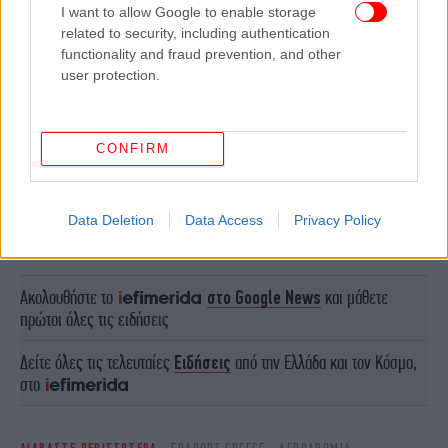
I want to allow Google to enable storage
related to security, including authentication
functionality and fraud prevention, and other
user protection.
CONFIRM
ΠΕΡΙΣΣΟΤΕΡΑ ΒΙΝΤΕΟ
Data Deletion
Data Access
Privacy Policy
Ακολουθήστε το
στο Google News
και μάθετε
πρώτοι όλες τις ειδήσεις
Δείτε όλες τις τελευταίες
Ειδήσεις
από την Ελλάδα και τον Κόσμο,
στο