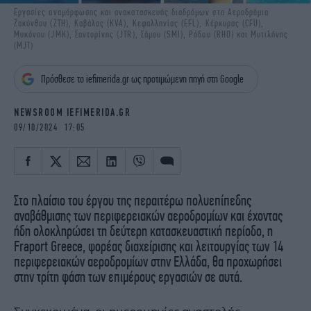
iBOOKS
ΖΩΔΙΑ
Eργασίες αναμόρφωσης και ανακατασκευής διαδρόμων στα Αεροδρόμια
Ζακύνθου (ZTH), Καβάλας (KVA), Κεφαλληνίας (EFL), Κέρκυρας (CFU),
OSCARS
THE OCEAN
Μυκόνου (JMK), Σαντορίνης (JTR), Σάμου (SMI), Ρόδου (RHO) και Μυτιλήνης
(MJT)
MEDIA
ELAMEFORA
Πρόσθεσε το iefimerida.gr ως προτιμώμενη πηγή στη Google
NEWSLETTER
NEWSROOM IEFIMERIDA.GR
09/10/2024 17:05
Στο πλαίσιο του έργου της περαιτέρω πολυεπίπεδης
αναβάθμισης των περιφερειακών αεροδρομίων και έχοντας
ήδη ολοκληρώσει τη δεύτερη κατασκευαστική περίοδο, η
Fraport Greece, φορέας διαχείρισης και λειτουργίας των 14
περιφερειακών αεροδρομίων στην Ελλάδα, θα προχωρήσει
στην τρίτη φάση των επιμέρους εργασιών σε αυτά.