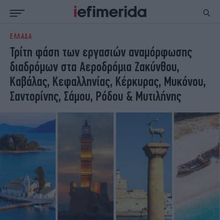
ΕΛΛΑΔΑ
ΕΙΔΗΣΕΙΣ
ΠΟΛΙΤΙΚΗ
Τρίτη φάση των εργασιών αναμόρφωσης
NON PAPER
ΕΛΛΑΔΑ
διαδρόμων στα Αεροδρόμια Ζακύνθου,
ΟΙΚΟΝΟΜΙΑ
ΚΟΣΜΟΣ
Καβάλας, Κεφαλληνίας, Κέρκυρας, Μυκόνου,
ΠΟΛΙΤΙΣΜΟΣ
ΠΑΝΕΛΛΗΝΙΕΣ
Σαντορίνης, Σάμου, Ρόδου & Μυτιλήνης
ΖΩΗ
ΣΠΟΡ
ΓΥΝΑΙΚΑ
ENGLISH EDITION
ΠΟΛΗ
STORIES
ΕΚΛΟΓΕΣ
TRAVEL
ΤΕΧΝΟΛΟΓΙΑ
ΥΓΕΙΑ
DESIGN
ΟΛΥΜΠΙΑΚΟΙ ΑΓΩΝΕΣ
EURO
GREEN
PODCAST
iAUTOKINITO
iOPINIONS
iGASTRONOMIE