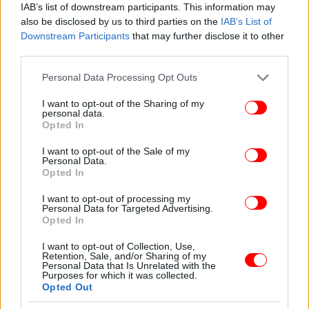
IAB’s list of downstream participants. This information may
also be disclosed by us to third parties on the
IAB’s List of
Downstream Participants
that may further disclose it to other
third parties.
Please note that this website/app uses one or more Google
Personal Data Processing Opt Outs
services and may gather and store information including but
not limited to your visit or usage behaviour. You may click to
I want to opt-out of the Sharing of my
personal data.
grant or deny consent to Google and its third-party tags to
Opted In
Η διακοπή της λειτουργίας των διαδρόμων είναι
use your data for below specified purposes in below Google
απολύτως απαραίτητη, λόγω του μεγέθους και της
consent section.
I want to opt-out of the Sale of my
πολυπλοκότητας των έργων. Παρ’ όλα αυτά και
Personal Data.
Opted In
βάσει σχεδιασμού, τα συγκεκριμένα χρονικά
διαστήματα αποτελούν τη μικρότερη δυνατή
I want to opt-out of processing my
Personal Data for Targeted Advertising.
περίοδο που μπορεί να ανασταλεί η λειτουργία
Opted In
τους. Η κανονιστική συμμόρφωση και η ασφάλεια,
σε όλα τα επίπεδα, αποτελούν βασική
I want to opt-out of Collection, Use,
Retention, Sale, and/or Sharing of my
προτεραιότητα της εταιρείας. Αξίζει να σημειωθεί
Personal Data that Is Unrelated with the
ότι οι συγκεκριμένες εργασίες αποτελούν μέρος
Purposes for which it was collected.
Opted Out
ενός ευρύτερου σχεδιασμού για την περαιτέρω