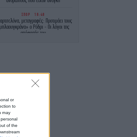
ανθρώπους που είχαν ανάγκη
ΣΠΟΡ
18:48
αρτσελόνα, μεταγραφές: Προτιμάει τους
μπλαουγκράνα» ο Ρόδρι - Οι λόγοι της
απόφασής του
ΓΥΝΑΙΚΑ
18:47
ιο φωτεινό βλέμμα: Τα 2 προϊόντα που
ηθούν σε μαύρους κύκλους και πρήξιμο
κάτω από τα μάτια
ΠΟΛΙΤΙΚΗ
18:46
ΕΛΑΣ: Βιομηχανία κοροϊδίας από τον κ.
ητσοτάκη -Ξαναπαρουσιάζει ως σχέδιο
τις ίδιες ανεκπλήρωτες υποσχέσεις
sonal or
ection to
ou may
ΖΩΗ
18:39
Αποστολία Ζώη απολαμβάνει τα κύματα:
 personal
«Χαρούμενη, γεμάτη αλμύρα…»
out of the
 downstream