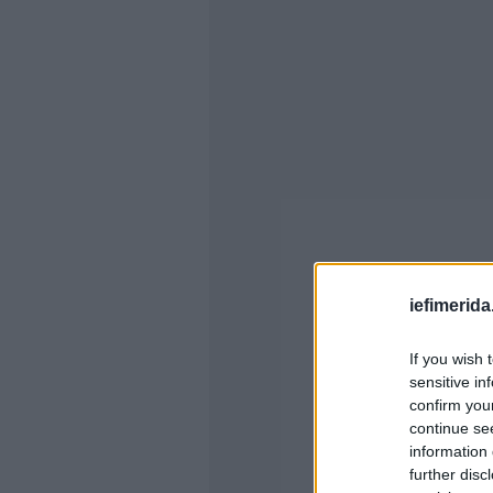
iefimerida
If you wish 
sensitive in
confirm you
continue se
information 
further disc