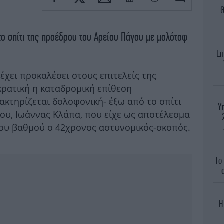
Θ
ο σπίτι της προέδρου του Αρείου Πάγου με μολότοφ
Επ
χει προκαλέσει στους επιτελείς της
κρατική η καταδρομική επίθεση
κτηρίζεται δολοφονική- έξω από το σπίτι
Υ
γου
, Ιωάννας Κλάπα, που είχε ως αποτέλεσμα
ου βαθμού ο 42χρονος αστυνομικός-σκοπός.
Το
Η