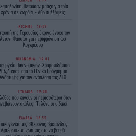
ΕΛΛΑΔΑ
19:19
εσσαλονίκη: Πετούσαν μπάζα για τρία
χρόνια σε χωράφι - Δύο συλλήψεις
ΚΟΣΜΟΣ
19:07
ιτροπή της Γερουσίας έκρινε ένοχο τον
Άντονι Φάουτσι για περιφρόνηση του
Κογκρέσου
ΟΙΚΟΝΟΜΙΑ
19:01
πουργείο Οικονομικών: Χρηματοδότηση
204,6 εκατ. από το Εθνικό Πρόγραμμα
Ανάπτυξης για την ανάπλαση της ΔΕΘ
ΓΥΝΑΙΚΑ
19:00
 λάθος που κάνουν οι περισσότεροι όταν
ανεβαίνουν σκάλες -Τι λένε οι ειδικοί
ΕΛΛΑΔΑ
18:55
 οικογένεια της 38χρονης Βρετανίδας:
Αφιέρωσε τη ζωή της στο να βοηθά