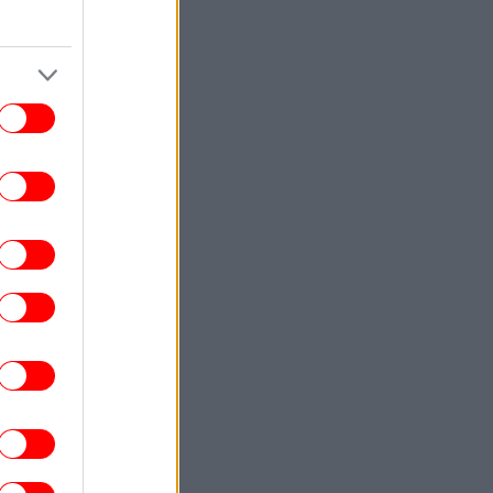
χρολουσία από τα στοιχεία του ΟΟΣΑ για
το διαθέσιμο εισόδημα
ΚΟΣΜΟΣ
18:21
Οι Χούθι επιβεβαιώνουν επιθέσεις σε
πολλά στρατόπεδα στην Υεμένη
-Τουλάχιστον 30 νεκροί
ΟΙΚΟΝΟΜΙΑ
18:15
ediaBank: Υψηλοί ρυθμοί ανάπτυξης και
νέα ρεκόρ επιδόσεων -Τα οικονομικά
τελέσματα του A’ Εξαμήνου για το 2026
ΑΥΤΟΚΙΝΗΤΟ
18:14
ρόστιμο έως 350 ευρώ αν μεταφέρεις
υτά τα αντικείμενα στο αυτοκίνητο -Τι
γορεύεται, πότε σε τιμωρεί ο νέος ΚΟΚ
ΣΠΟΡ
18:13
ιβάι Γκαρσία: «Μου έλειψε η Ελλάδα,
άρχει όραμα στον Παναθηναϊκό - Θέλω