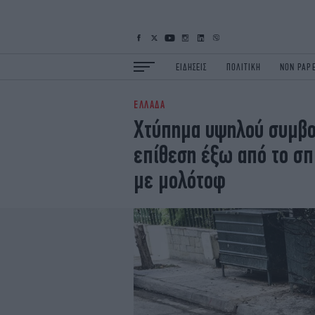
ΕΙΔΗΣΕΙΣ
ΠΟΛΙΤΙΚΗ
NON PAP
ΕΛΛΑΔΑ
ΕΙΔΗΣΕΙΣ
Π
Χτύπημα υψηλού συμβο
ΟΙΚΟΝΟΜΙΑ
Κ
επίθεση έξω από το σπ
ΖΩΗ
Σ
ΠΟΛΗ
S
με μολότοφ
ΤΕΧΝΟΛΟΓΙΑ
Υ
EURO
G
iOPINIONS
i
OSCARS
T
NEWSLETTER