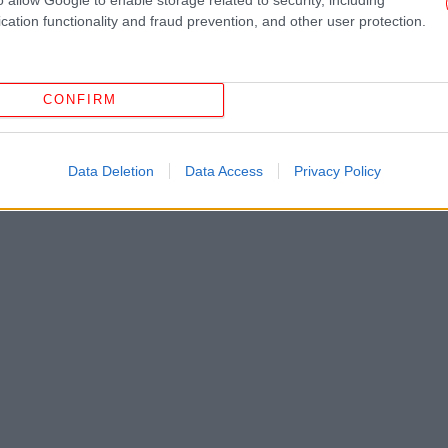
cation functionality and fraud prevention, and other user protection.
Τρ
εμπ
CONFIRM
Data Deletion
Data Access
Privacy Policy
Μ
π
Έ
Α
π