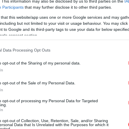
. This information may also be disclosed by us to third parties on the
IA
20
Participants
that may further disclose it to other third parties.
μ
 that this website/app uses one or more Google services and may gath
ές, πρόκειται για
χτύπημα υψηλού
including but not limited to your visit or usage behaviour. You may click 
προσχεδιασμένο.
 to Google and its third-party tags to use your data for below specifi
ogle consent section.
Χ
τικής που έχουν αναλάβει τις έρευνες της
Τμή
ιας εκτιμούν ότι οι δράστες ήταν άτομα που
l Data Processing Opt Outs
εξουσιαστικού χώρου, με τη δικογραφία που
o opt-out of the Sharing of my personal data.
ργηματικού χαρακτήρα για
απόπειρα
In
αι έκρηξη.
o opt-out of the Sale of my Personal Data.
ον οποίο ενδεχομένως, λένε οι ίδιες πηγές
In
 να μην υπάρξει και ανάληψη ευθύνης, καθώς
Ο
to opt-out of processing my Personal Data for Targeted
ίες θα είναι βαριές.
ing.
το
In
αι έπειτα από ένα τέτοιο χτύπημα, και
o opt-out of Collection, Use, Retention, Sale, and/or Sharing
 δημοσιευθεί κάποιου είδους προκήρυξη.
ersonal Data that Is Unrelated with the Purposes for which it
lected.