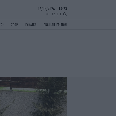
06/08/2026
16:23
32.6°C
ΖΩΗ
ΣΠΟΡ
ΓΥΝΑΙΚΑ
ENGLISH EDITION
ΕΛΛΑΔΑ
ΠΑΝΕΛΛΗΝΙΕΣ
ENGLISH EDITION
TRAVEL
ΟΛΥΜΠΙΑΚΟΙ ΑΓΩΝΕΣ
iAUTOKINITO
ΖΩΔΙΑ
ELAMEFORA