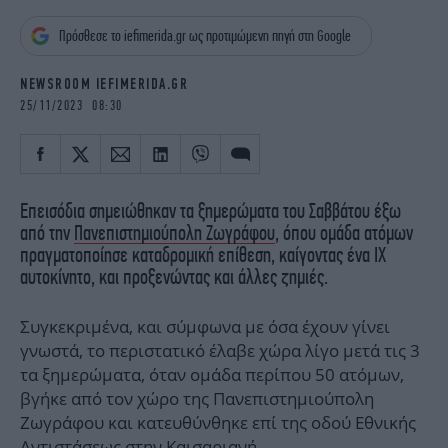
iBOOKS
ΖΩΔΙΑ
Πρόσθεσε το iefimerida.gr ως προτιμώμενη πηγή στη Google
OSCARS
THE OCEAN
MEDIA
ELAMEFORA
NEWSROOM IEFIMERIDA.GR
25/11/2023 08:30
NEWSLETTER
Επεισόδια σημειώθηκαν τα ξημερώματα του Σαββάτου έξω
από την
Πανεπιστημιούπολη Ζωγράφου
, όπου ομάδα ατόμων
πραγματοποίησε καταδρομική επίθεση, καίγοντας ένα ΙΧ
αυτοκίνητο, και προξενώντας και άλλες ζημιές.
Συγκεκριμένα, και σύμφωνα με όσα έχουν γίνει
γνωστά, το περιστατικό έλαβε χώρα λίγο μετά τις 3
τα ξημερώματα, όταν ομάδα περίπου 50 ατόμων,
βγήκε από τον χώρο της Πανεπιστημιούπολη
Ζωγράφου και κατευθύνθηκε επί της οδού Εθνικής
Αντιστάσεως στην Καισαριανή.