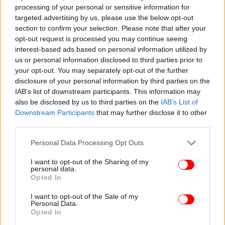
processing of your personal or sensitive information for
χρόνια -Ξυλοδαρμοί, απομόνωση, συμμορίες αλλά και…
targeted advertising by us, please use the below opt-out
απαιτήσεις
section to confirm your selection. Please note that after your
opt-out request is processed you may continue seeing
interest-based ads based on personal information utilized by
us or personal information disclosed to third parties prior to
your opt-out. You may separately opt-out of the further
disclosure of your personal information by third parties on the
IAB’s list of downstream participants. This information may
also be disclosed by us to third parties on the
IAB’s List of
Downstream Participants
that may further disclose it to other
third parties.
Please note that this website/app uses one or more Google
Personal Data Processing Opt Outs
services and may gather and store information including but
not limited to your visit or usage behaviour. You may click to
I want to opt-out of the Sharing of my
personal data.
grant or deny consent to Google and its third-party tags to
Opted In
use your data for below specified purposes in below Google
consent section.
I want to opt-out of the Sale of my
Personal Data.
Opted In