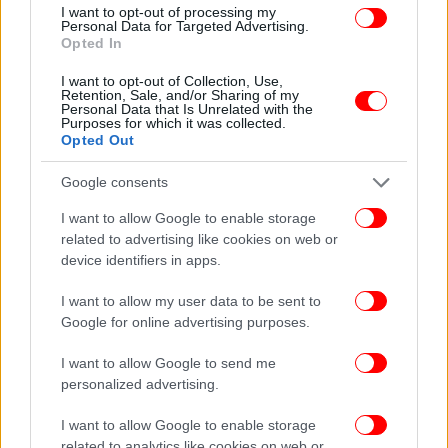
I want to opt-out of processing my
Personal Data for Targeted Advertising.
Opted In
I want to opt-out of Collection, Use,
Retention, Sale, and/or Sharing of my
ΠΕΡΙΣΣΟΤΕΡΑ ΒΙΝΤΕΟ
Personal Data that Is Unrelated with the
Purposes for which it was collected.
Opted Out
Google consents
Ακολουθήστε το
στο Google News
και μάθετε
πρώτοι όλες τις ειδήσεις
I want to allow Google to enable storage
related to advertising like cookies on web or
Δείτε όλες τις τελευταίες
Ειδήσεις
από την Ελλάδα και τον Κόσμο,
device identifiers in apps.
στο
I want to allow my user data to be sent to
Google for online advertising purposes.
ΔΙΑΒΑΣΤΕ ΠΕΡΙΣΣΟΤΕΡΑ
ΠΑΝΕΠΙΣΤΗΜΙΟΎΠΟΛΗ ΖΩΓΡΆΦΟΥ
I want to allow Google to send me
ΕΠΕΙΣΟΔΙΑ
ΜΟΛΌΤΟΦ
ΙΧ ΑΥΤΟΚΊΝΗΤΟ
ΚΆΔΟΙ
ΑΣΤΥΝΟΜΊΑ
personalized advertising.
I want to allow Google to enable storage
related to analytics like cookies on web or