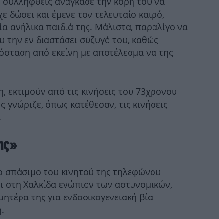
ο συλληφθείς ανάγκασε την κόρη του να
σ
χε δώσει και έμενε τον τελευταίο καιρό,
ρία ανήλικα παιδιά της. Μάλιστα, παραλίγο να
υ την εν διαστάσει σύζυγό του, καθώς
όσταση από εκείνη με αποτέλεσμα να της
η, εκτιμούν από τις κινήσεις του 73χρονου
 γνώριζε, όπως κατέθεσαν, τις κινήσεις
B
δει
.
της»
το σπάσιμο του κινητού της τηλεφώνου
Εξ
ι στη Χαλκίδα ενώπιον των αστυνομικών,
Γε
ητέρα της για ενδοοικογενειακή βία
.