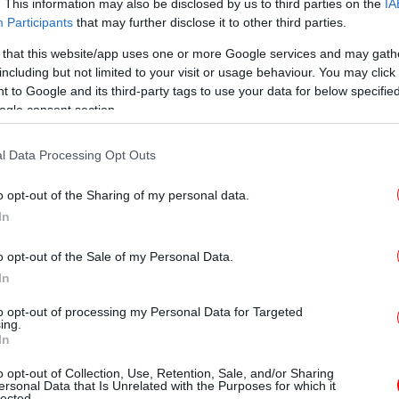
. This information may also be disclosed by us to third parties on the
IA
Participants
that may further disclose it to other third parties.
Πώς
 that this website/app uses one or more Google services and may gath
including but not limited to your visit or usage behaviour. You may click 
ο στο κεφάλι»
 to Google and its third-party tags to use your data for below specifi
ogle consent section.
Άν
ρω στις 14:30, στη Σταμνά Αιτωλοακαρνανίας
αν εφιάλτη όταν δέχτηκε επίθεση από τον
l Data Processing Opt Outs
ος, ο οποίος αναζητείται, την έβριζε και την
Συ
o opt-out of the Sharing of my personal data.
ε
με τα χέρια του ένα τούβλο που βρήκε και
In
o opt-out of the Sale of my Personal Data.
γγελία εις βάρος του περίπου μία ώρα
In
Ε
ταφέρθηκε με υπηρεσιακό όχημα του Α.Τ.
to opt-out of processing my Personal Data for Targeted
Αιτωλικού και από εκεί στο Γενικό
ing.
τις πρώτες βοήθειες. Στη συνέχεια
In
όχημα σε ασφαλή τοποθεσία συγγενικού
o opt-out of Collection, Use, Retention, Sale, and/or Sharing
ersonal Data that Is Unrelated with the Purposes for which it
lected.