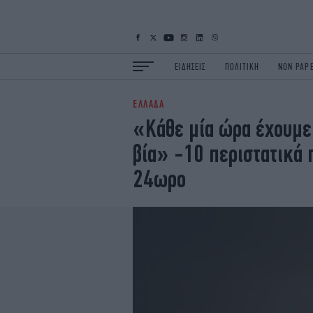
ΕΙΔΗΣΕΙΣ
ΠΟΛΙΤΙΚΗ
NON PAP
ΕΛΛΑΔΑ
ΕΙΔΗΣΕΙΣ
Π
«Κάθε μία ώρα έχουμε
ΟΙΚΟΝΟΜΙΑ
Κ
βία» -10 περιστατικά 
ΖΩΗ
Σ
ΠΟΛΗ
S
24ωρο
ΤΕΧΝΟΛΟΓΙΑ
Υ
EURO
G
iOPINIONS
i
OSCARS
T
NEWSLETTER