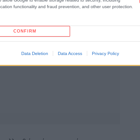
Έν
-
cation functionality and fraud prevention, and other user protection.
CONFIRM
Ξ
δ
Data Deletion
Data Access
Privacy Policy
Ο 
Η Α
φόρ