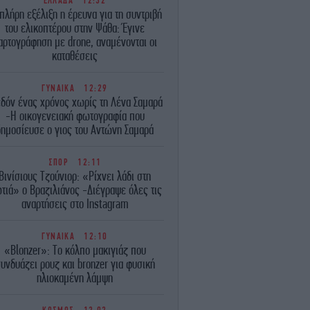
ΕΛΛΑΔΑ
12:32
 πλήρη εξέλιξη η έρευνα για τη συντριβή
του ελικοπτέρου στην Ψάθα: Έγινε
αρτογράφηση με drone, αναμένονται οι
καταθέσεις
ΓΥΝΑΙΚΑ
12:29
εδόν ένας χρόνος χωρίς τη Λένα Σαμαρά
-Η οικογενειακή φωτογραφία που
δημοσίευσε ο γιος του Αντώνη Σαμαρά
ΣΠΟΡ
12:11
Βινίσιους Τζούνιορ: «Ρίχνει λάδι στη
τιά» ο Βραζιλιάνος -Διέγραψε όλες τις
αναρτήσεις στο Instagram
ΓΥΝΑΙΚΑ
12:10
«Blonzer»: Το κόλπο μακιγιάζ που
υνδυάζει ρουζ και bronzer για φυσική
ηλιοκαμένη λάμψη