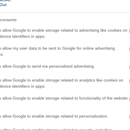
Out
στ
Άγιο Παντελεήμονα
consents
 Δευτέρας 8/4, συνελήφθη ένας 23χρονος
o allow Google to enable storage related to advertising like cookies on
Η
στον Άγιο Παντελεήμονα, στη συμβολή των
ε
evice identifiers in apps.
ν, κατηγορούμενος για «ενδοοικογενειακή
o allow my user data to be sent to Google for online advertising
 όπλων». Όπως υποστήριξε η 19χρονη πρώην
s.
 Κατά τον έλεγχο που του έγινε, βρέθηκε
 ναρκωτικών, και συγκεκριμένα 4,1
to allow Google to send me personalized advertising.
Πα
γ
o allow Google to enable storage related to analytics like cookies on
evice identifiers in apps.
 διαστάσει σύζυγό του με το αμάξι»
o allow Google to enable storage related to functionality of the website
ελήφθη 73χρονος έπειτα από καταγγελία της
3χρονης εν διαστάσει συζύγου του.
o allow Google to enable storage related to personalization.
o allow Google to enable storage related to security, including