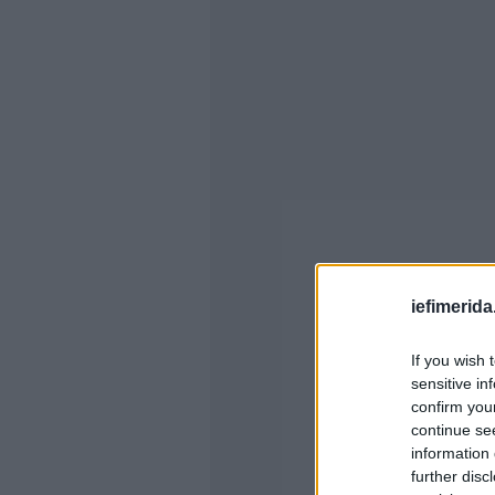
iefimerida
If you wish 
sensitive in
confirm you
continue se
information 
further disc