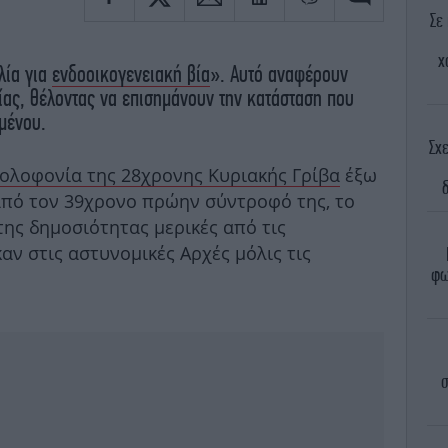
Σε
χ
λία για
ενδοοικογενειακή βία
». Αυτό αναφέρουν
ίας, θέλοντας να επισημάνουν την κατάσταση που
ομένου.
Σχ
δολοφονία της 28χρονης Κυριακής Γρίβα
έξω
από τον 39χρονο πρώην σύντροφό της, το
 της δημοσιότητας μερικές από τις
ν στις αστυνομικές Αρχές μόλις τις
φω
σ