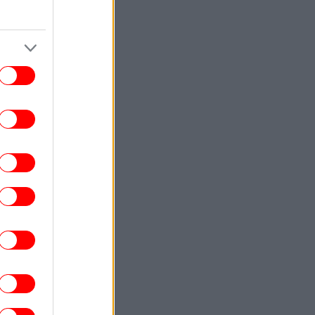
ΠΑΟΚ, μεταγραφές: Ο Ρόμπι Ούρε στο
όχαστρο του Δικεφάλου -Η πρόταση για
την απόκτησή του
ΟΙΚΟΝΟΜΙΑ
11:28
 Ελλάδα υπέβαλε στην Κομισιόν αίτημα
νεργοποίησης της ρήτρας διαφυγής για
την ενεργειακή ανθεκτικότητα -Νέες
επενδύσεις 1 δισ.
ΠΟΛΙΤΙΚΗ
11:17
πασταύρου: Η συμφωνία με τη Meridiam
ια την ηλεκτρική διασύνδεση Ελλάδας-
Κύπρου δημιουργεί νέα και ισχυρή
δυναμική
ΕΛΛΑΔΑ
11:12
Θεσσαλονίκη: Παράταση του ωραρίου
λειτουργίας του Λευκού Πύργου
DESIGN
11:09