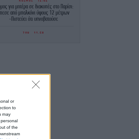
ΚΟΣΜΟΣ
12:02
μος για μητέρα σε διακοπές στο Παρίσι:
πεσε από μπαλκόνι ύψους 12 μέτρων
-Πιστεύει ότι υπνοβατούσε
ΖΩΗ
11:58
Πες κάτι στο κοινό σου, ρε μαμά»: Το
απολαυστικό βίντεο της Νατάσας
Θεοδωρίδου με τη μητέρα της
ΚΟΣΜΟΣ
11:52
Ο Τραμπ διαψεύδει ότι οι ΗΠΑ
ντιμετωπίζουν έλλειψη πυρομαχικών
πειλεί με ποινές όσους ισχυρίζονται το
αντίθετο
sonal or
ΕΛΛΑΔΑ
11:43
ection to
νδώνη: Αυτοψία σε αρχαιολογικό χώρο
ou may
στο Πόρτο Γερμενό μετά τη φωτιά
 personal
πίσκεψη στο φρούριο των Αιγοσθένων
out of the
[εικόνες]
 downstream