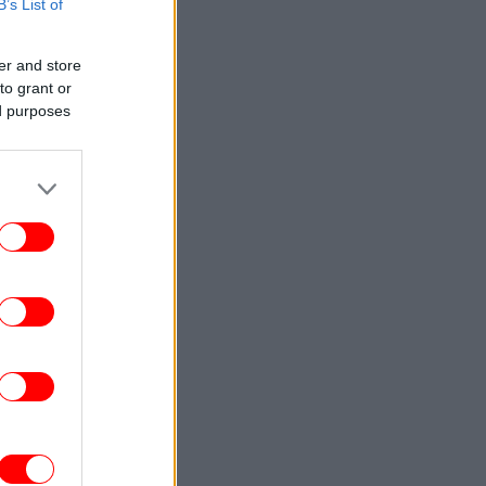
B’s List of
ΠΟΛΙΤΙΚΗ
11:35
 θα κυβερνηθεί μετεκλογικά ο τόπος; Η
ερώτηση του ενός εκατομμυρίου
er and store
to grant or
ed purposes
ΕΛΛΑΔΑ
11:34
οιξε η πλατφόρμα myAGRO -Απλούστερη
εφαρμογή και διαδικασία
ΠΟΛΙΤΙΚΗ
11:33
νάντηση Θεμιστοκλέους με Μητσοτάκη:
«Η καλύτερη δημόσια δωρεάν υγεία,
επένδυση στις επόμενες γενεές»
ΖΩΗ
11:31
πιστήμονες αποκαλύπτουν πώς είναι το
«ιδανικό» γυναικείο σώμα: Δεν
καθορίζεται από την αναλογία μέσης -
γοφών [εικόνα]
ΣΠΟΡ
11:29