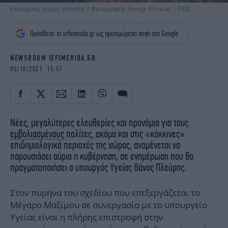
iBOOKS
ΖΩΔΙΑ
Εσωτερικός χώρος εστίασης / Φωτογραφία: George Vitsaras / SOOC
OSCARS
THE OCEAN
Πρόσθεσε το iefimerida.gr ως προτιμώμενη πηγή στη Google
MEDIA
ELAMEFORA
NEWSROOM IEFIMERIDA.GR
NEWSLETTER
05/10/2021 15:51
Νέες, μεγαλύτερες ελευθερίες και προνόμια για τους
εμβολιασμένους
πολίτες, ακόμα και στις «κόκκινες»
επιδημιολογικά περιοχές της χώρας, αναμένεται να
παρουσιάσει αύριο η κυβέρνηση, σε ενημέρωση που θα
πραγματοποιήσει ο υπουργός Υγείας Θάνος Πλεύρης.
Στον πυρήνα του σχεδίου που επεξεργάζεται το
Μέγαρο Μαξίμου σε συνεργασία με το υπουργείο
Υγείας είναι η πλήρης επιστροφή στην