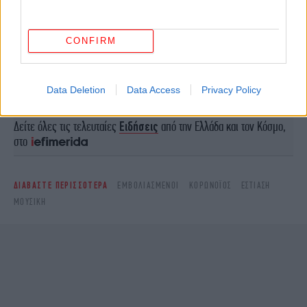
ΠΕΡΙΣΣΟΤΕΡΑ ΒΙΝΤΕΟ
CONFIRM
Ακολουθήστε το
στο Google News
και μάθετε
Data Deletion
Data Access
Privacy Policy
πρώτοι όλες τις ειδήσεις
Δείτε όλες τις τελευταίες
Ειδήσεις
από την Ελλάδα και τον Κόσμο,
στο
ΔΙΑΒΑΣΤΕ ΠΕΡΙΣΣΟΤΕΡΑ
ΕΜΒΟΛΙΑΣΜΕΝΟΙ
ΚΟΡΩΝΟΪΌΣ
ΕΣΤΊΑΣΗ
ΜΟΥΣΙΚΉ