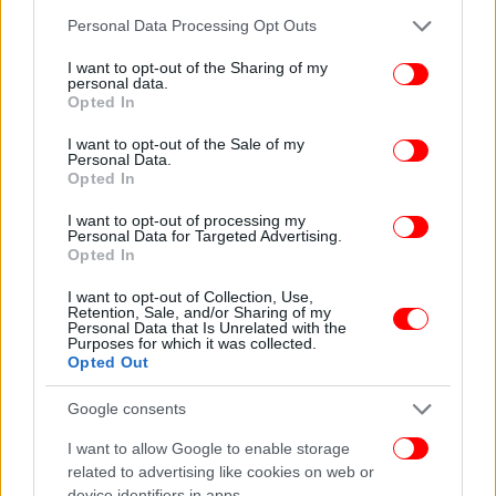
Εσωτερικών
Στέλιος Πέτσας
, δίνοντας μια ιδέα για
Please note that this website/app uses one or more Google
Personal Data Processing Opt Outs
το πλαίσιο των ελευθεριών για τους πλήρως
services and may gather and store information including but
εμβολιασμένους πολίτες, ξεκαθάρισε ότι «δεν
not limited to your visit or usage behaviour. You may click to
I want to opt-out of the Sharing of my
personal data.
υπάρχει περίπτωση γενικού lockdown, δεν
grant or deny consent to Google and its third-party tags to
Opted In
use your data for below specified purposes in below Google
υπάρχουν περιορισμοί στην κινητικότητα των
consent section.
εμβολιασμένων. Αυτό είναι το γενικό πλαίσιο που
I want to opt-out of the Sale of my
Personal Data.
θα ανακοινωθεί αύριο».
Opted In
I want to opt-out of processing my
ΟΛΕΣ ΟΙ ΕΙΔΗΣΕΙΣ
Personal Data for Targeted Advertising.
Opted In
Θρίλερ με τον θάνατο του ποδοσφαιριστή Νίκου
Τσουμάνη, που βρέθηκε πνιγμένος με tie wrap -Τα
I want to opt-out of Collection, Use,
Retention, Sale, and/or Sharing of my
σενάρια για πιθανή αυτοκτονία
Personal Data that Is Unrelated with the
Purposes for which it was collected.
Κατάθεση-σοκ γιατρού στη δίκη: Τα εγκαύματα της
Opted Out
Ιωάννας προκλήθηκαν από θερμοκρασία που έφτανε τους
400 βαθμούς
Google consents
Το τέλος των περιορισμών για τους εμβολιασμένους -
I want to allow Google to enable storage
Nέες ελευθερίες ακόμη και σε κόκκινες περιοχές
related to advertising like cookies on web or
device identifiers in apps.