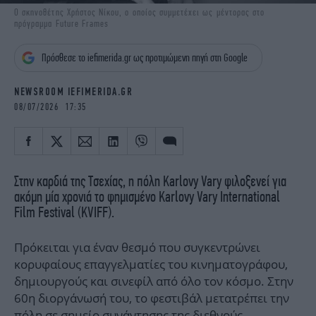
iBOOKS
ΖΩΔΙΑ
Ο σκηνοθέτης Χρήστος Νίκου, ο οποίος συμμετέχει ως μέντορας στο
πρόγραμμα Future Frames
OSCARS
THE OCEAN
MEDIA
ELAMEFORA
Πρόσθεσε το iefimerida.gr ως προτιμώμενη πηγή στη Google
NEWSLETTER
NEWSROOM IEFIMERIDA.GR
08/07/2026 17:35
Στην καρδιά της Τσεχίας, η πόλη Karlovy Vary φιλοξενεί για
ακόμη μία χρονιά το φημισμένο Karlovy Vary International
Film Festival (KVIFF).
Πρόκειται για έναν θεσμό που συγκεντρώνει
κορυφαίους επαγγελματίες του κινηματογράφου,
δημιουργούς και σινεφίλ από όλο τον κόσμο. Στην
60η διοργάνωσή του, το φεστιβάλ μετατρέπει την
πόλη σε σημείο συνάντησης της διεθνούς