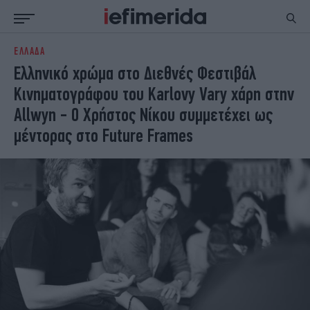
ΕΛΛΑΔΑ
ΕΙΔΗΣΕΙΣ
ΠΟΛΙΤΙΚΗ
Ελληνικό χρώμα στο Διεθνές Φεστιβάλ
NON PAPER
ΕΛΛΑΔΑ
Κινηματογράφου του Karlovy Vary χάρη στην
ΟΙΚΟΝΟΜΙΑ
ΚΟΣΜΟΣ
Allwyn - Ο Χρήστος Νίκου συμμετέχει ως
ΠΟΛΙΤΙΣΜΟΣ
ΠΑΝΕΛΛΗΝΙΕΣ
μέντορας στο Future Frames
ΖΩΗ
ΣΠΟΡ
ΓΥΝΑΙΚΑ
ENGLISH EDITION
ΠΟΛΗ
STORIES
ΕΚΛΟΓΕΣ
TRAVEL
ΤΕΧΝΟΛΟΓΙΑ
ΥΓΕΙΑ
DESIGN
ΟΛΥΜΠΙΑΚΟΙ ΑΓΩΝΕΣ
EURO
GREEN
PODCAST
iAUTOKINITO
iOPINIONS
iGASTRONOMIE