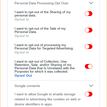
Please note that this website/app uses one or more Google
Personal Data Processing Opt Outs
services and may gather and store information including but
not limited to your visit or usage behaviour. You may click to
I want to opt-out of the Sharing of my
personal data.
grant or deny consent to Google and its third-party tags to
Opted In
use your data for below specified purposes in below Google
consent section.
I want to opt-out of the Sale of my
Personal Data.
Opted In
I want to opt-out of processing my
Personal Data for Targeted Advertising.
Opted In
I want to opt-out of Collection, Use,
Retention, Sale, and/or Sharing of my
Personal Data that Is Unrelated with the
Purposes for which it was collected.
Opted Out
Google consents
I want to allow Google to enable storage
related to advertising like cookies on web or
device identifiers in apps.