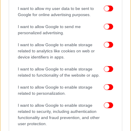
I want to allow my user data to be sent to
Google for online advertising purposes.
Το πρόγραμμα Future Frames που υποστηρίζεται από την Allwyn
I want to allow Google to send me
Ποιος είναι ο Χρήστος Νίκου
personalized advertising.
Ο Χρήστος Νίκου είναι σκηνοθέτης και
I want to allow Google to enable storage
related to analytics like cookies on web or
σεναριογράφος που έχει ξεχωρίσει διεθνώς για την
device identifiers in apps.
ιδιαίτερη κινηματογραφική του ματιά. Η πρώτη
μεγάλου μήκους ταινία του, «Μήλα» (Apples),
I want to allow Google to enable storage
πραγματοποίησε την παγκόσμια πρεμιέρα της στο
related to functionality of the website or app.
Φεστιβάλ Βενετίας και αποτέλεσε την ελληνική
πρόταση για το Όσκαρ Διεθνούς Ταινίας. Έκτοτε, η
I want to allow Google to enable storage
related to personalization.
δουλειά του έχει παρουσιαστεί σε σημαντικά
κινηματογραφικά φεστιβάλ ανά τον κόσμο, ενώ η
I want to allow Google to enable storage
δεύτερη μεγάλου μήκους ταινία του,«Fingernails»,
related to security, including authentication
με διεθνές καστ, ενίσχυσε ακόμη περισσότερο την
functionality and fraud prevention, and other
παρουσία του στη διεθνή κινηματογραφική σκηνή.
user protection.