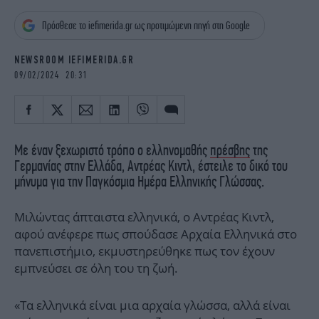
iBOOKS
ΖΩΔΙΑ
Πρόσθεσε το iefimerida.gr ως προτιμώμενη πηγή στη Google
OSCARS
THE OCEAN
MEDIA
ELAMEFORA
NEWSROOM IEFIMERIDA.GR
09/02/2024 20:31
NEWSLETTER
Με έναν ξεχωριστό τρόπο ο ελληνομαθής
πρέσβης
της
Γερμανίας στην Ελλάδα, Αντρέας Κιντλ, έστειλε το δικό του
μήνυμα για την Παγκόσμια Ημέρα Ελληνικής Γλώσσας.
Μιλώντας άπταιστα ελληνικά, ο Αντρέας Κιντλ,
αφού ανέφερε πως σπούδασε Αρχαία Ελληνικά στο
πανεπιστήμιο, εκμυστηρεύθηκε πως τον έχουν
εμπνεύσει σε όλη του τη ζωή.
«Τα ελληνικά είναι μια αρχαία γλώσσα, αλλά είναι