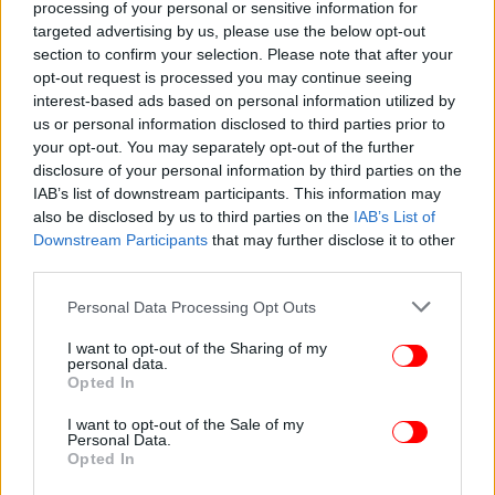
Η ατάκα Πούτιν που πάγωσε τον Κάρλσον: «Ήθελες να
processing of your personal or sensitive information for
μπεις στη CIA, ευτυχώς σε απέρριψαν, είναι σοβαρός
targeted advertising by us, please use the below opt-out
section to confirm your selection. Please note that after your
οργανισμός»
opt-out request is processed you may continue seeing
interest-based ads based on personal information utilized by
us or personal information disclosed to third parties prior to
your opt-out. You may separately opt-out of the further
disclosure of your personal information by third parties on the
IAB’s list of downstream participants. This information may
also be disclosed by us to third parties on the
IAB’s List of
Downstream Participants
that may further disclose it to other
third parties.
Please note that this website/app uses one or more Google
Personal Data Processing Opt Outs
services and may gather and store information including but
not limited to your visit or usage behaviour. You may click to
I want to opt-out of the Sharing of my
personal data.
grant or deny consent to Google and its third-party tags to
Opted In
use your data for below specified purposes in below Google
consent section.
I want to opt-out of the Sale of my
Personal Data.
Opted In