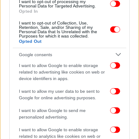
I want to opt-out of processing my
Personal Data for Targeted Advertising.
Opted In
I want to opt-out of Collection, Use,
Retention, Sale, and/or Sharing of my
Personal Data that Is Unrelated with the
Purposes for which it was collected.
ΠΕΡΙΣΣΟΤΕΡΑ ΒΙΝΤΕΟ
Opted Out
Google consents
Ακολουθήστε το
στο Google News
και μάθετε
I want to allow Google to enable storage
πρώτοι όλες τις ειδήσεις
related to advertising like cookies on web or
device identifiers in apps.
Δείτε όλες τις τελευταίες
Ειδήσεις
από την Ελλάδα και τον Κόσμο,
στο
I want to allow my user data to be sent to
Google for online advertising purposes.
ΔΙΑΒΑΣΤΕ ΠΕΡΙΣΣΟΤΕΡΑ
I want to allow Google to send me
ΓΕΡΜΑΝΌΣ ΠΡΈΣΒΗΣ
ΑΡΧΑΊΑ ΕΛΛΗΝΙΚΆ
personalized advertising.
I want to allow Google to enable storage
related to analytics like cookies on web or