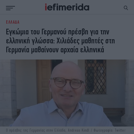
ΕΛΛΑΔΑ
ΕΙΔΗΣΕΙΣ
ΠΟΛΙΤΙΚΗ
Εγκώμια του Γερμανού πρέσβη για την
NON PAPER
ΕΛΛΑΔΑ
ελληνική γλώσσα: Χιλιάδες μαθητές στη
ΟΙΚΟΝΟΜΙΑ
ΚΟΣΜΟΣ
Γερμανία μαθαίνουν αρχαία ελληνικά
ΠΟΛΙΤΙΣΜΟΣ
ΠΑΝΕΛΛΗΝΙΕΣ
ΖΩΗ
ΣΠΟΡ
ΓΥΝΑΙΚΑ
ENGLISH EDITION
ΠΟΛΗ
STORIES
ΕΚΛΟΓΕΣ
TRAVEL
ΤΕΧΝΟΛΟΓΙΑ
ΥΓΕΙΑ
DESIGN
ΟΛΥΜΠΙΑΚΟΙ ΑΓΩΝΕΣ
EURO
GREEN
PODCAST
iAUTOKINITO
iOPINIONS
iGASTRONOMIE
Ο πρέσβης της Γερμανίας στην Ελλάδα, Andreas Kindl / Φωτογραφία: Twitter