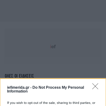
ΟΛΕΣ ΟΙ ΕΙΔΗΣΕΙΣ
Ο Άρειος Πάγος απέλυσε οριστικά τρεις δικαστές
iefimerida.gr -
Do Not Process My Personal
-Αδιανόητες ύβρεις εφέτη, υπέρμετρες καθυστερήσεις
Information
Κόμμα κάνει ο Πέτρος Κόκκαλης για τις ευρωεκλογές
-Θα ονομάζεται «Κόσμος», θα ανήκει στους «Πράσινους»
If you wish to opt-out of the sale, sharing to third parties, or