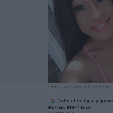
H 45χρονη τρανς Κουβανή που βρέθηκε δολοφονη
Πρόσθεσε το iefimerida.gr ως προτιμώμενη π
NEWSROOM IEFIMERIDA.GR