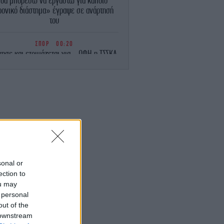
θα μπορέσω να εργαστώ για κάποιο
ρονικό διάστημα» έγραψε σε ανάρτησή
του
ΣΠΟΡ
00:20
κησε και ετοιμάζεται για... ΟΦΗ η ΤΣΣΚΑ
όφιας - Προβάδισμα για την Μπεσίκτας
απέναντι στην Χράντετς Κράλοβε
ΣΠΟΡ
00:03
Λίσι: «Μας άξιζε κάτι καλύτερο, θα
παλέψουμε για την πρόκριση μέσα στο
Βέλγιο» [βίντεο]
ΚΟΣΜΟΣ
23:58
Οργή της Μόσχας για την απόφαση της
sonal or
Γαλλίας να απελάσει τη Ρωσίδα
ection to
μοσιογράφο Ξένια Φεντόροβα -Μπαρό:
ou may
Είναι πράκτορας επιρροής
 personal
out of the
ΚΟΣΜΟΣ
23:56
 downstream