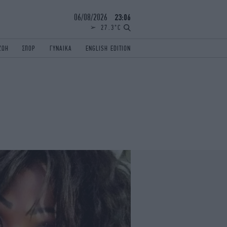
06/08/2026
23:06
27.3°C
ΖΩΗ
ΣΠΟΡ
ΓΥΝΑΙΚΑ
ENGLISH EDITION
ΕΛΛΑΔΑ
ΠΑΝΕΛΛΗΝΙΕΣ
ENGLISH EDITION
TRAVEL
ΟΛΥΜΠΙΑΚΟΙ ΑΓΩΝΕΣ
iAUTOKINITO
ΖΩΔΙΑ
ELAMEFORA