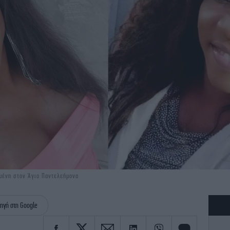
μένη στον Άγιο Παντελεήμονα
ηγή στη Google