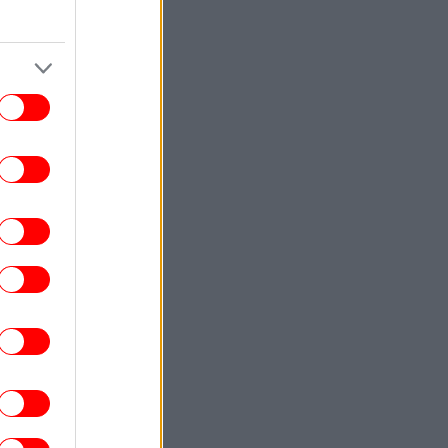
ΕΛΛΑΔΑ
23:46
Θαλάσσια ρύπανση στη Δραπετσώνα
υνελήφθη ο πλοίαρχος δεξαμενόπλοιου
ΚΟΣΜΟΣ
23:43
Botafumeiro: Το γιγάντιο θυμιατό στην
Ισπανία που αιωρείται πάνω από τους
στούς με 68 χλμ./ώρα -Το εντυπωσιακό
τελετουργικό [βίντεο]
ΠΟΛΙΤΙΚΗ
23:38
 Χανιά ο Κυριάκος Μητσοτάκης -Βραδινή
έξοδος με τη σύζυγό του Μαρέβα στο
κέντρο της πόλης [εικόνες]
ΣΠΟΡ
23:37
Καυτός» Βαγγέλης Παυλίδης: Σκόραρε
έναντι στην Χαρτς και έφτασε τα πέντε
γκολ σε τρία ματς ο επιθετικός της
Μπενφίκα [βίντεο]