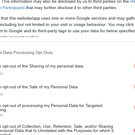
Ο Τ
. This information may also be disclosed by us to third parties on the
IA
ικ
Participants
that may further disclose it to other third parties.
 that this website/app uses one or more Google services and may gath
including but not limited to your visit or usage behaviour. You may click 
 to Google and its third-party tags to use your data for below specifi
ogle consent section.
τ
λεήμονα -Γιατί δολοφόνησε την Άννα;
l Data Processing Opt Outs
Η Τ
o opt-out of the Sharing of my personal data.
ονίας, ενδεχομένως να ήταν και η ερωτική
In
ίς ως δολοφόνος φέρεται να
είχε
έδ
να,
την οποία ζήλευε παθολογικά και έκανε
o opt-out of the Sale of my Personal Data.
In
to opt-out of processing my Personal Data for Targeted
ς δεν ήταν σεσημασμένος και η
ing.
In
 των αιματηρών
αποτυπωμάτων
που είχε
υχης Άννας, ενώ αναμένεται να γίνει και
o opt-out of Collection, Use, Retention, Sale, and/or Sharing
ersonal Data that Is Unrelated with the Purposes for which it
υ είχε βρεθεί στο διαμέρισμα.
lected.