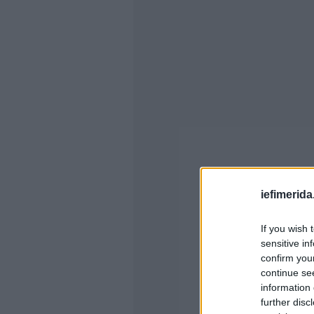
iefimerida
If you wish 
sensitive in
confirm you
continue se
information 
further disc