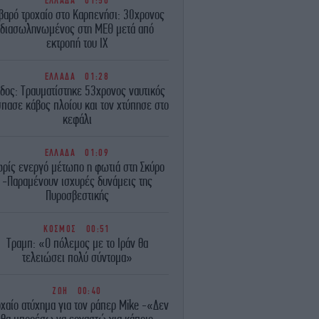
ΕΛΛΑΔΑ
01:50
βαρό τροχαίο στο Καρπενήσι: 30χρονος
διασωληνωμένος στη ΜΕΘ μετά από
εκτροπή του ΙΧ
ΕΛΛΑΔΑ
01:28
δος: Τραυματίστηκε 53χρονος ναυτικός
πασε κάβος πλοίου και τον χτύπησε στο
κεφάλι
ΕΛΛΑΔΑ
01:09
ρίς ενεργό μέτωπο η φωτιά στη Σκύρο
-Παραμένουν ισχυρές δυνάμεις της
Πυροσβεστικής
ΚΟΣΜΟΣ
00:51
Τραμπ: «Ο πόλεμος με το Ιράν θα
τελειώσει πολύ σύντομα»
ΖΩΗ
00:40
χαίο ατύχημα για τον ράπερ Mike -«Δεν