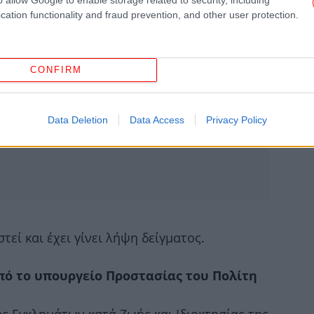
cation functionality and fraud prevention, and other user protection.
δ
CONFIRM
«Ε
Ο 
Data Deletion
Data Access
Privacy Policy
Έγι
εί και έχει γίνει λήψη δείγματος.
ό το υπουργείο Προστασίας του Πολίτη