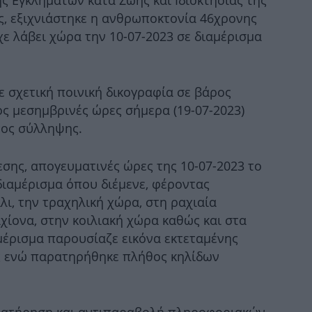
ς Εγκλημάτων κατά Ζωής και Ιδιοκτησίας της
ς, εξιχνιάστηκε η ανθρωποκτονία 46χρονης
χε λάβει χώρα την 10-07-2023 σε διαμέρισμα
Μα
ε σχετική ποινική δικογραφία σε βάρος
E
ς μεσημβρινές ώρες σήμερα (19-07-2023)
τος σύλληψης.
σης, απογευματινές ώρες της 10-07-2023 το
Τρ
διαμέρισμα όπου διέμενε, φέροντας
Επ
ι, την τραχηλική χώρα, στη ραχιαία
α
χίονα, στην κοιλιακή χώρα καθώς και στα
μέρισμα παρουσίαζε εικόνα εκτεταμένης
Νέ
ς ενώ παρατηρήθηκε πλήθος κηλίδων
πιπ