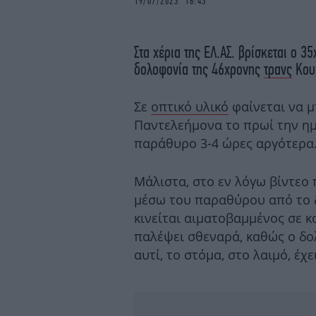
19/07/2023 16:43
Στα χέρια της ΕΛ.ΑΣ. βρίσκεται ο 
δολοφονία της 46χρονης
τρανς
Κου
Σε
οπτικό υλικό
φαίνεται να μ
Παντελεήμονα το πρωί την ημ
παράθυρο 3-4 ώρες αργότερα
Μάλιστα, στο εν λόγω βίντεο 
μέσω του παραθύρου από το 
κινείται αιματοβαμμένος σε κ
παλέψει σθεναρά, καθώς ο δο
αυτί, το στόμα, στο λαιμό, έχ