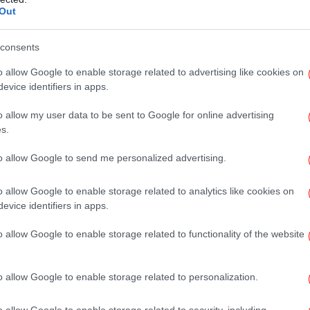
Out
-Σ
ικό από κάμερες ασφαλείας, οι αστυνομικοί
νου ρωτώντας σε κύκλους
consents
ντόπισαν σε κοινόβιο διαμέρισμα στο κέντρο
o allow Google to enable storage related to advertising like cookies on
evice identifiers in apps.
πι
o allow my user data to be sent to Google for online advertising
 είναι πολλά χρόνια στην Ελλάδα, μιλά
s.
θεση αρνείται τα πάντα. Υποστηρίζει, δε, ότι
ώ σε ό,τι αφορά στα τραύματά του
to allow Google to send me personalized advertising.
Στα
ρει ομοεθνείς του όμηρο για να τον
o allow Google to enable storage related to analytics like cookies on
σαν βάναυσα.
evice identifiers in apps.
o allow Google to enable storage related to functionality of the website
«
απ
o allow Google to enable storage related to personalization.
o allow Google to enable storage related to security, including