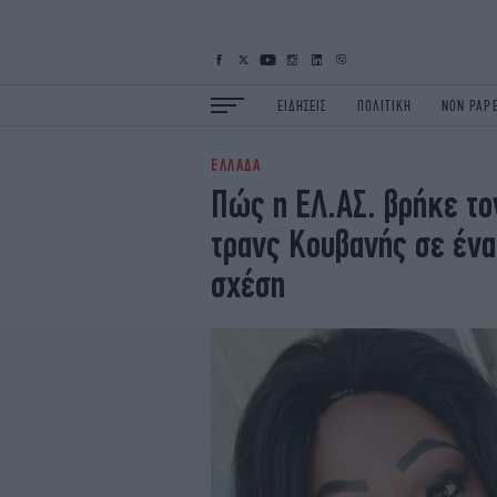
ΕΙΔΗΣΕΙΣ
ΠΟΛΙΤΙΚΗ
NON PAP
ΕΛΛΑΔΑ
ΕΙΔΗΣΕΙΣ
Π
Πώς η ΕΛ.ΑΣ. βρήκε τ
ΟΙΚΟΝΟΜΙΑ
Κ
τρανς Κουβανής σε ένα
ΖΩΗ
Σ
ΠΟΛΗ
S
σχέση
ΤΕΧΝΟΛΟΓΙΑ
Υ
EURO
G
iOPINIONS
i
OSCARS
T
NEWSLETTER