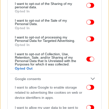
not limited to your visit or usage behaviour. You may click to
I want to opt-out of the Sharing of my
Αδεια η παραλία στο Μάτι -Τα καμμένα δέντρα θυμίζουν την τραγωδία
personal data.
grant or deny consent to Google and its third-party tags to
Opted In
use your data for below specified purposes in below Google
Κάποιοι θεωρούν ότι «οι ψυχές τους
consent section.
I want to opt-out of the Sale of my
προστατεύουν», όπως μας λένε, αλλά η πλειοψηφία
Personal Data.
των κατοίκων δεν έχει ξεπεράσει ακόμα το γεγονός
Opted In
ότι η ακτογραμμή έγινε υγρός τάφος για δεκάδες
I want to opt-out of processing my
ανθρώπους που αναζήτησαν σωτηρία στο νερό, την
Personal Data for Targeted Advertising.
ώρα που
Opted In
η πυρκαγιά έκαιγε το Μάτι.
I want to opt-out of Collection, Use,
Retention, Sale, and/or Sharing of my
Personal Data that Is Unrelated with the
Purposes for which it was collected.
Opted Out
Google consents
I want to allow Google to enable storage
related to advertising like cookies on web or
device identifiers in apps.
I want to allow my user data to be sent to