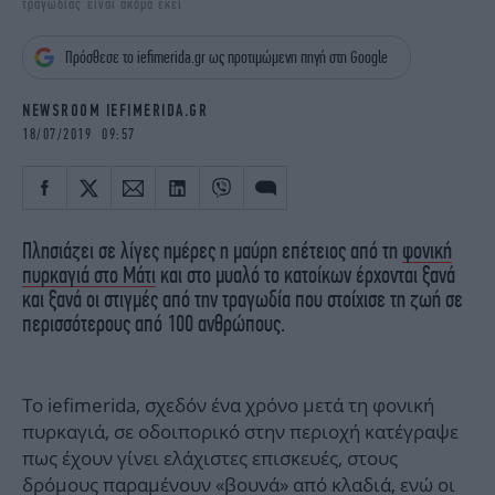
τραγωδίας είναι ακόμα εκεί
iBOOKS
ΖΩΔΙΑ
OSCARS
THE OCEAN
Πρόσθεσε το iefimerida.gr ως προτιμώμενη πηγή στη Google
MEDIA
ELAMEFORA
NEWSROOM IEFIMERIDA.GR
NEWSLETTER
18/07/2019 09:57
Πλησιάζει σε λίγες ημέρες η μαύρη επέτειος από τη
φονική
πυρκαγιά στο Μάτι
και στο μυαλό το κατοίκων έρχονται ξανά
και ξανά οι στιγμές από την τραγωδία που στοίχισε τη ζωή σε
περισσότερους από 100 ανθρώπους.
Το iefimerida, σχεδόν ένα χρόνο μετά τη φονική
πυρκαγιά, σε οδοιπορικό στην περιοχή κατέγραψε
πως έχουν γίνει ελάχιστες επισκευές, στους
δρόμους παραμένουν «βουνά» από κλαδιά, ενώ οι