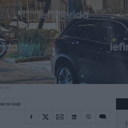
ίλη της
ηγή στη Google
Ε