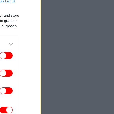
B’s List of
ΚΟΣΜΟΣ
23:58
Οργή της Μόσχας για την απόφαση της
er and store
Γαλλίας να απελάσει τη Ρωσίδα
to grant or
μοσιογράφο Ξένια Φεντόροβα -Μπαρό:
ed purposes
Είναι πράκτορας επιρροής
ΚΟΣΜΟΣ
23:56
ραμπ επαίνεσε τον Χέγσκεθ: Είμαι πολύ
ανοποιημένος με τη δουλειά του -Έβαλε
τέλος στις φήμες περί σύγκρουσης
ΕΛΛΑΔΑ
23:54
Άρτα: Συνελήφθησαν ο διευθυντής κι ο
εχνικός ασφαλείας του ΔΕΔΔΗΕ για τη
φωτιά -Αναζητείται τρίτο πρόσωπο
ΣΠΟΡ
23:53
ράμπζονσπορ παρουσίασε τον Σαλάχ και
το γήπεδο σείστηκε -Χιλιάδες κόσμου
ωσαν το «παρών» για τον Αιγύπτιο σταρ