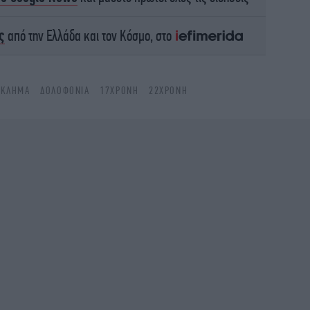
Έγι
ς
από την Ελλάδα και τον Κόσμο, στο
ΓΚΛΗΜΑ
ΔΟΛΟΦΟΝΊΑ
17ΧΡΟΝΗ
22ΧΡΟΝΗ
Μα
E
Τρ