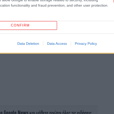
cation functionality and fraud prevention, and other user protection.
«
απ
CONFIRM
Data Deletion
Data Access
Privacy Policy
δ
«Ε
Ο 
το Google News
και μάθετε πρώτοι όλες τις ειδήσεις