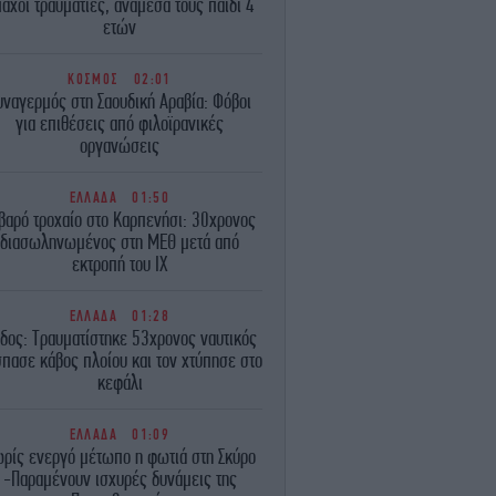
αχοι τραυματίες, ανάμεσά τους παιδί 4
ετών
ΚΟΣΜΟΣ
02:01
υναγερμός στη Σαουδική Αραβία: Φόβοι
για επιθέσεις από φιλοϊρανικές
οργανώσεις
ΕΛΛΑΔΑ
01:50
βαρό τροχαίο στο Καρπενήσι: 30χρονος
διασωληνωμένος στη ΜΕΘ μετά από
εκτροπή του ΙΧ
ΕΛΛΑΔΑ
01:28
δος: Τραυματίστηκε 53χρονος ναυτικός
πασε κάβος πλοίου και τον χτύπησε στο
κεφάλι
ΕΛΛΑΔΑ
01:09
ρίς ενεργό μέτωπο η φωτιά στη Σκύρο
-Παραμένουν ισχυρές δυνάμεις της