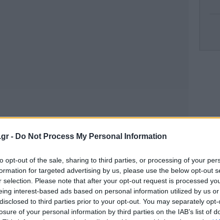
Τρο
χ
.gr -
Do Not Process My Personal Information
Νί
ο λαιμό το θύμα
Σ
to opt-out of the sale, sharing to third parties, or processing of your per
formation for targeted advertising by us, please use the below opt-out s
ν αναπτύξει μια στενή και έντονη σχέση το
r selection. Please note that after your opt-out request is processed y
ωστόσο ο καβγάς που είχαν μέσα στο
eing interest-based ads based on personal information utilized by us or
νώ απουσίαζαν οι γονείς της 17χρονης, σε
disclosed to third parties prior to your opt-out. You may separately opt-
losure of your personal information by third parties on the IAB’s list of
που φέρεται να
ά προβλήματα