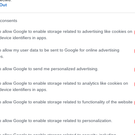
Out
consents
o allow Google to enable storage related to advertising like cookies on
 ο σύντροφός της -Οι βαριές κατηγορίες που
evice identifiers in apps.
o allow my user data to be sent to Google for online advertising
ην τοξικότητα, η κυβέρνηση απαντά με το
s.
-Σ
ν δεν δικαστεί ο αστυνομικός, θα πάρουμε
to allow Google to send me personalized advertising.
ο]
o allow Google to enable storage related to analytics like cookies on
evice identifiers in apps.
πι
o allow Google to enable storage related to functionality of the website
o allow Google to enable storage related to personalization.
Στα
o allow Google to enable storage related to security, including