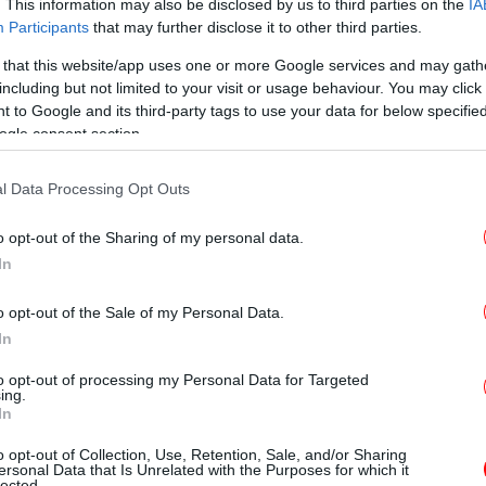
. This information may also be disclosed by us to third parties on the
IA
έλεσμα να σημειωθεί το στυγερό έγκλημα, με
Participants
that may further disclose it to other third parties.
χτυπήματα με το μαχαίρι στο λαιμό.
 that this website/app uses one or more Google services and may gath
including but not limited to your visit or usage behaviour. You may click 
δη
 to Google and its third-party tags to use your data for below specifi
ogle consent section.
ρούσι -Την σκότωσε 17χρονη φίλη της, με πολλαπλές
l Data Processing Opt Outs
Ο Τ
ικ
o opt-out of the Sharing of my personal data.
In
αποκάλυψε την δολοφονία στο
o opt-out of the Sale of my Personal Data.
τ
In
to opt-out of processing my Personal Data for Targeted
λας αποκαλύφθηκε τελικά όταν συγγενικό
ing.
In
ηκε μπροστά στο αποτρόπαιο θέματα
Η Τ
ράση, με αποτέλεσμα να σπεύσουν στο
o opt-out of Collection, Use, Retention, Sale, and/or Sharing
έδ
ersonal Data that Is Unrelated with the Purposes for which it
λικά οδήγησαν την ανήλικη στην Ασφάλεια
lected.