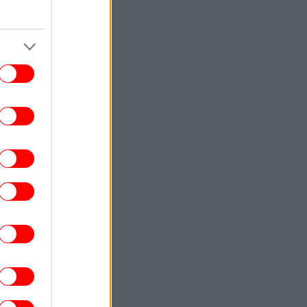
[βίντεο]
ΚΟΣΜΟΣ
23:51
Ιταλία: To φετινό καλοκαίρι είναι το
θερμότερο του τελευταίου αιώνα
-Θερμοκρασία-ρεκόρ 48 βαθμών στη
Νάπολη
ΕΛΛΑΔΑ
23:46
Θαλάσσια ρύπανση στη Δραπετσώνα
υνελήφθη ο πλοίαρχος δεξαμενόπλοιου
ΚΟΣΜΟΣ
23:43
Botafumeiro: Το γιγάντιο θυμιατό στην
Ισπανία που αιωρείται πάνω από τους
στούς με 68 χλμ./ώρα -Το εντυπωσιακό
τελετουργικό [βίντεο]
ΠΟΛΙΤΙΚΗ
23:38
 Χανιά ο Κυριάκος Μητσοτάκης -Βραδινή
έξοδος με τη σύζυγό του Μαρέβα στο