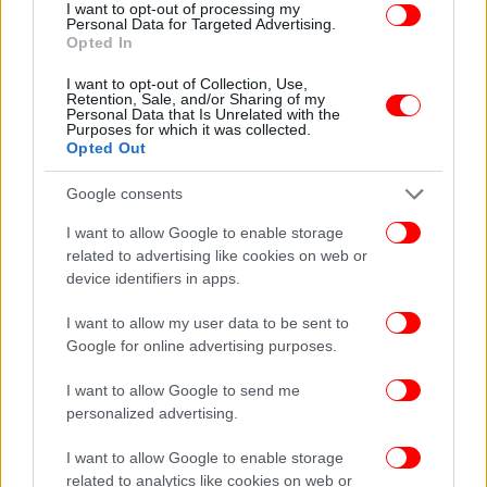
I want to opt-out of processing my
Personal Data for Targeted Advertising.
Opted In
I want to opt-out of Collection, Use,
Retention, Sale, and/or Sharing of my
Personal Data that Is Unrelated with the
Purposes for which it was collected.
ΠΕΡΙΣΣΟΤΕΡΑ ΒΙΝΤΕΟ
Opted Out
Google consents
Ακολουθήστε το
στο Google News
και μάθετε
I want to allow Google to enable storage
πρώτοι όλες τις ειδήσεις
related to advertising like cookies on web or
device identifiers in apps.
Δείτε όλες τις τελευταίες
Ειδήσεις
από την Ελλάδα και τον Κόσμο,
στο
I want to allow my user data to be sent to
Google for online advertising purposes.
I want to allow Google to send me
ΔΙΑΒΑΣΤΕ ΠΕΡΙΣΣΟΤΕΡΑ
ΈΓΚΛΗΜΑ
ΘΆΝΑΤΟΣ
ΚΑΤΕΡΊΝΗ
personalized advertising.
I want to allow Google to enable storage
related to analytics like cookies on web or