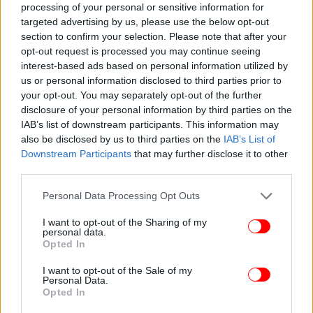
από κάμερες και άλλα στοιχεία που ενδεχομένως να
processing of your personal or sensitive information for
βοηθήσουν στον εντοπισμό του δράστη ή των
targeted advertising by us, please use the below opt-out
section to confirm your selection. Please note that after your
δραστών.
opt-out request is processed you may continue seeing
interest-based ads based on personal information utilized by
us or personal information disclosed to third parties prior to
your opt-out. You may separately opt-out of the further
disclosure of your personal information by third parties on the
IAB’s list of downstream participants. This information may
also be disclosed by us to third parties on the
IAB’s List of
Downstream Participants
that may further disclose it to other
third parties.
Please note that this website/app uses one or more Google
Personal Data Processing Opt Outs
services and may gather and store information including but
not limited to your visit or usage behaviour. You may click to
I want to opt-out of the Sharing of my
personal data.
grant or deny consent to Google and its third-party tags to
Opted In
use your data for below specified purposes in below Google
consent section.
I want to opt-out of the Sale of my
Personal Data.
Opted In