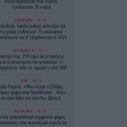
πολλά στρατόπεδα στην Υεμένη
-Τουλάχιστον 30 νεκροί
ΟΙΚΟΝΟΜΙΑ
18:15
ediaBank: Υψηλοί ρυθμοί ανάπτυξης και
νέα ρεκόρ επιδόσεων -Τα οικονομικά
τελέσματα του A’ Εξαμήνου για το 2026
ΑΥΤΟΚΙΝΗΤΟ
18:14
ρόστιμο έως 350 ευρώ αν μεταφέρεις
υτά τα αντικείμενα στο αυτοκίνητο -Τι
γορεύεται, πότε σε τιμωρεί ο νέος ΚΟΚ
ΣΠΟΡ
18:13
ιβάι Γκαρσία: «Μου έλειψε η Ελλάδα,
άρχει όραμα στον Παναθηναϊκό - Θέλω
να είμαι killer στο γήπεδο» [βίντεο]
ΟΙΚΟΝΟΜΙΑ
18:12
ιετής χρηματοδοτική συμφωνία, ψήφος
ιστοσύνης στην αναπτυξιακή πορεία της