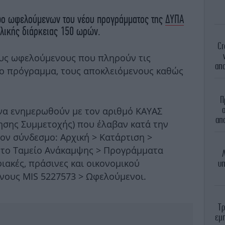
ώο ωφελούμενων του νέου προγράμματος της
ΔΥΠΑ
ολικής διάρκειας 150 ωρών.
Cr
ους ωφελούμενους που πληρούν τις
απο
ο πρόγραμμα, τους αποκλειόμενους καθώς
Π
α
να ενημερωθούν με τον αριθμό ΚΑΥΑΣ
απα
ησης Συμμετοχής) που έλαβαν κατά την
ον σύνδεσμο: Αρχική > Κατάρτιση >
 το Ταμείο Ανάκαμψης > Προγράμματα
Λ
ιακές, πράσινες και οικονομικού
υπ
νους MIS 5227573 > Ωφελούμενοι.
Τρ
εμπ