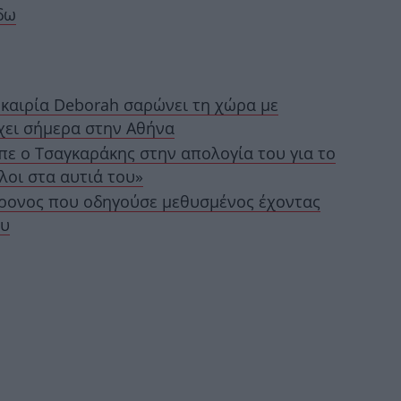
δω
Άν
οκαιρία Deborah σαρώνει τη χώρα με
Έν
Λέ
έχει σήμερα στην Αθήνα
ίπε ο Τσαγκαράκης στην απολογία του για το
λοι στα αυτιά του»
χρονος που οδηγούσε μεθυσμένος έχοντας
Τι
ε
ου
Α