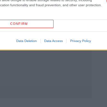
cation functionality and fraud prevention, and other user protection.
Μ
π
CONFIRM
Η 
Data Deletion
Data Access
Privacy Policy
Η σ
δηλ
Λει
αε