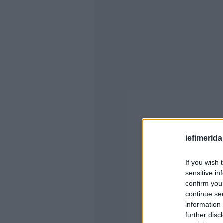
iefimerida
If you wish 
sensitive in
confirm you
continue se
information 
further disc