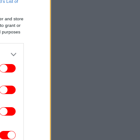
B’s List of
ΕΛΛΑΔΑ
17:57
Επιστρέφουν τα μελτέμια, αυξάνεται ο
er and store
ίνδυνος φωτιάς -Οι έξι εβδομάδες που
to grant or
εσπούν οι μεγαλύτερες πυρκαγιές στην
ed purposes
Ελλάδα
ΖΩΗ
17:54
Ο Βλαδίμηρος Κυριακίδης για τον Θεό:
«Είναι δημιούργημα του ανθρώπου. Η
φιλοσοφία του με αγγίζει, την
αποδέχομαι»
ΖΩΗ
17:52
αρχαρίες τίγρεις: Οι αδηφάγοι κυνηγοί
ν ωκεανών καταπίνουν από αντιλόπες
μέχρι σκουπίδια
ΟΙΚΟΝΟΜΙΑ
17:47
Easy Jet: Προχωρά η εξαγορά από την
Apollo