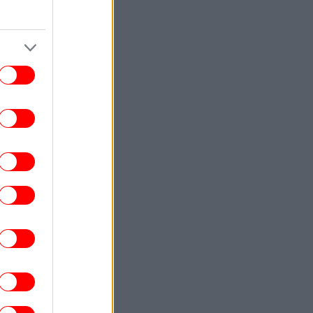
ΣΠΟΡ
17:37
Ρεάλ Μαδρίτης, μεταγραφές: Η
«Βασίλισσα» ανακοίνωσε την μεγάλη
κίνηση με Γιαν Ντιομαντέ [βίντεο]
ΕΛΛΑΔΑ
17:36
τιά στην Κρήνη Φαρσάλων -Σηκώθηκαν
τρία εναέρια μέσα, ήχησε το 112
ΚΟΣΜΟΣ
17:25
uters: Το Ιράν προειδοποιεί τις χώρες
του Κόλπου, «πείτε στον Τραμπ να
ταματήσει αλλιώς θα σας χτυπήσουμε
σκληρά»
GREEN
17:22
ς να αποθηκεύσετε σωστά τα λαχανικά
 ψυγείο και να παραμείνουν φρέσκα για
περισσότερες ημέρες