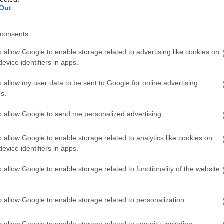
 η έναρξη της διαδικασίας επιλογής
Out
εκπαιδευτικό επίπεδο και τα ενδιαφέροντα
consents
o allow Google to enable storage related to advertising like cookies on
evice identifiers in apps.
Φω
o allow my user data to be sent to Google for online advertising
ης Επαγγελματικής Κατάρτισης
s.
ία του συστήματος παροχής Επιταγών
r) και αφορούν πρόγραμμα θεωρητικής
to allow Google to send me personalized advertising.
Re
ας 150 ωρών. Την κατάρτιση ακολουθεί
ξιοτήτων μέσω Επιταγών Πιστοποίησης
o allow Google to enable storage related to analytics like cookies on
σ
evice identifiers in apps.
o allow Google to enable storage related to functionality of the website
ο πλαίσιο του Εθνικού Σχεδίου Ανάκαμψης
Πώ
2.0», με τη χρηματοδότηση της Ευρωπαϊκής
στο
o allow Google to enable storage related to personalization.
o allow Google to enable storage related to security, including