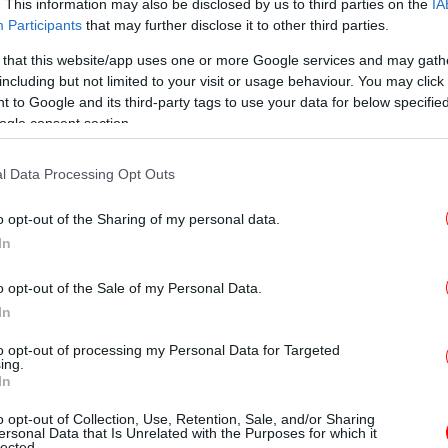
. This information may also be disclosed by us to third parties on the
IA
Participants
that may further disclose it to other third parties.
 that this website/app uses one or more Google services and may gath
κ
including but not limited to your visit or usage behaviour. You may click 
ξ
 to Google and its third-party tags to use your data for below specifi
ogle consent section.
l Data Processing Opt Outs
ργαστήρια συμβουλευτικής τον Απρίλιο -Οι δηλώσεις
o opt-out of the Sharing of my personal data.
In
o opt-out of the Sale of my Personal Data.
Κ
In
τω
αιδευτικών ΔΥΠΑ: Προκήρυξη για την πλήρωση 73
to opt-out of processing my Personal Data for Targeted
ing.
In
o opt-out of Collection, Use, Retention, Sale, and/or Sharing
ersonal Data that Is Unrelated with the Purposes for which it
lected.