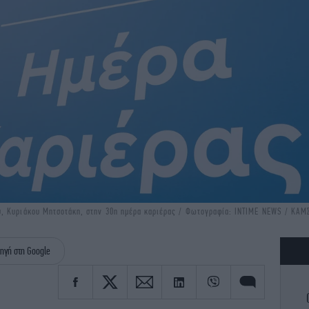
ύ, Κυριάκου Μητσοτάκη, στην 30η ημέρα καριέρας / Φωτογραφία: INTIME NEWS / ΚΑ
ηγή στη Google