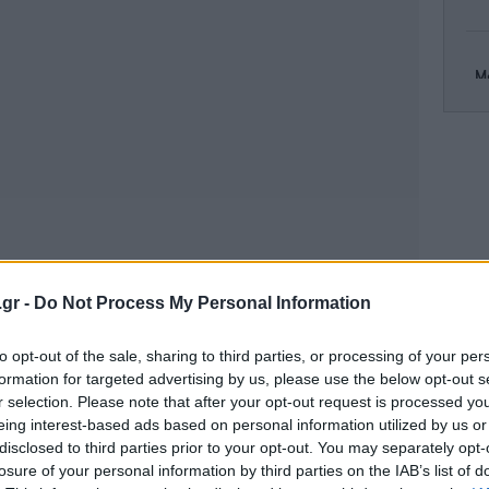
Μ
π
Έ
.gr -
Do Not Process My Personal Information
Α
π
to opt-out of the sale, sharing to third parties, or processing of your per
formation for targeted advertising by us, please use the below opt-out s
r selection. Please note that after your opt-out request is processed y
eing interest-based ads based on personal information utilized by us or
Γι
στη
disclosed to third parties prior to your opt-out. You may separately opt-
losure of your personal information by third parties on the IAB’s list of