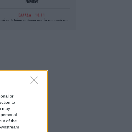
Novibet
ΕΛΛΑΔΑ
18:11
ετά από δέκα ημέρες καμία περιοχή σε
πορτοκαλί και κόκκινο συναγερμό για
υρκαγιές -Ο χάρτης για την Παρασκευή
ΕΛΛΑΔΑ
18:01
φοδος σε στέκι παράνομου τζόγου στη
Θεσσαλονίκη -Βαρύτατες ποινικές
κυρώσεις στους συλληφθέντες
ΑΥΤΟΚΙΝΗΤΟ
18:00
υτή την εβδομάδα οι οδηγοί πρέπει να
ροσέχουν -Ξεκίνησαν μαζικοί έλεγχοι
ταχύτητας σε όλη την Ευρώπη
sonal or
ection to
ou may
ΕΛΛΑΔΑ
17:59
 personal
αννάκος: 8 βιασμοί μέσα σε 20 ημέρες
 Ζάκυνθο, 200 ασθενείς καθημερινά στο
out of the
Νοσοκομείο
 downstream