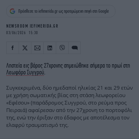
iBOOKS
ΖΩΔΙΑ
Πρόσθεσε το iefimerida.gr ως προτιμώμενη πηγή στη Google
OSCARS
THE OCEAN
MEDIA
ELAMEFORA
NEWSROOM IEFIMERIDA.GR
03/06/2026 15:30
NEWSLETTER
Ληστεία εις βάρος 27χρονης σημειώθηκε σήμερα το πρωί στη
Λεωφόρο Συγγρού
.
Συγκεκριμένα, δύο ημεδαποί ηλικίας 21 και 29 ετών
με χρήση σωματικής βίας στη στάση λεωφορείου
«Εφέσου» (παράδρομος Συγγρού, στο ρεύμα προς
Πειραιά) αφαίρεσαν από την 27χρονη το πορτοφόλι
της, ενώ την έριξαν στο έδαφος με αποτέλεσμα τον
ελαφρύ τραυματισμό της.