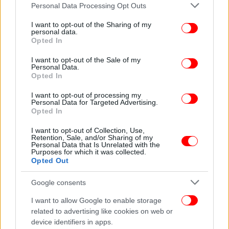
Please note that this website/app uses one or more Google
Personal Data Processing Opt Outs
services and may gather and store information including but
ΠΕΡΙΣΣΟΤΕΡΑ ΒΙΝΤΕΟ
not limited to your visit or usage behaviour. You may click to
I want to opt-out of the Sharing of my
personal data.
grant or deny consent to Google and its third-party tags to
Opted In
use your data for below specified purposes in below Google
consent section.
Ακολουθήστε το
στο Google News
και μάθετε
I want to opt-out of the Sale of my
Personal Data.
πρώτοι όλες τις ειδήσεις
Opted In
Δείτε όλες τις τελευταίες
Ειδήσεις
από την Ελλάδα και τον Κόσμο,
I want to opt-out of processing my
Personal Data for Targeted Advertising.
στο
Opted In
I want to opt-out of Collection, Use,
Retention, Sale, and/or Sharing of my
ΔΙΑΒΑΣΤΕ ΠΕΡΙΣΣΟΤΕΡΑ
ΛΕΩΦΌΡΟΣ ΣΥΓΓΡΟΎ
ΛΗΣΤΕΊΑ
Personal Data that Is Unrelated with the
Purposes for which it was collected.
Opted Out
Google consents
I want to allow Google to enable storage
related to advertising like cookies on web or
device identifiers in apps.