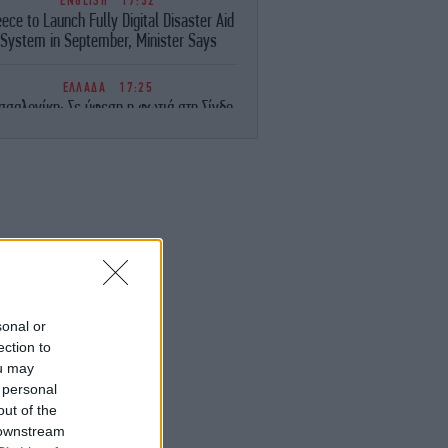
ENGLISH
17:32
ece to Launch Fully Digital Disaster Aid
System in September, Minister Says
ΕΛΛΑΔΑ
17:25
σσαλονίκη: Σε ύφεση η φωτιά στη Σίνδο
- Χωρίς ενεργό μέτωπο
ΓΥΝΑΙΚΑ
17:17
Ο Διάβολος φοράει Prada 2: Ο οίκος
ristie’s δημοπρατεί για καλό σκοπό όλα
τα iconic items της ταινίας
STORIES
17:11
ατί εκτοξεύονται τα «γκρίζα διαζύγια» -
 και περισσότεροι χωρίζουν μετά τα 60
sonal or
τους χρόνια
ection to
ou may
ΠΟΛΙΤΙΣΜΟΣ
17:11
 personal
«Η Μούμια 4»: Επιστρέφει με τους
out of the
endan Fraser, Rachel Weisz και φέρνει
 downstream