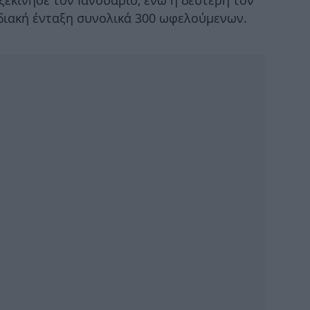
ξεκίνησε τον Ιανουάριο, ενώ η δεύτερη τον
διακή ένταξη συνολικά 300 ωφελούμενων.
Ρ
φ
Η
Σ
-