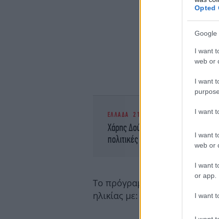
Opted 
Google 
I want t
web or d
I want t
purpose
I want 
ΕΛΛΑΔΑ
21/02/2025 20:08
Χάρης Δούκας: «Η κοινωνική στέγ
I want t
πολιτικές της Ευρώπης»
web or d
I want t
or app.
Το πρόγραμμα «ΦΡΟΝΤΙΖΩ» επ
ηλικίας με:
I want t
I want t