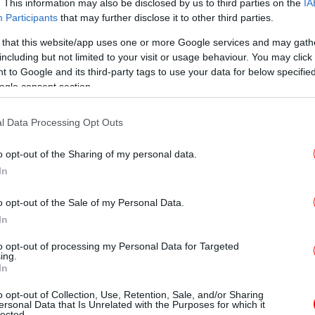
. This information may also be disclosed by us to third parties on the
IA
Participants
that may further disclose it to other third parties.
 that this website/app uses one or more Google services and may gath
including but not limited to your visit or usage behaviour. You may click 
Ο 
 to Google and its third-party tags to use your data for below specifi
έ
ogle consent section.
l Data Processing Opt Outs
O
o opt-out of the Sharing of my personal data.
In
o opt-out of the Sale of my Personal Data.
In
to opt-out of processing my Personal Data for Targeted
ing.
In
πο
o opt-out of Collection, Use, Retention, Sale, and/or Sharing
ersonal Data that Is Unrelated with the Purposes for which it
lected.