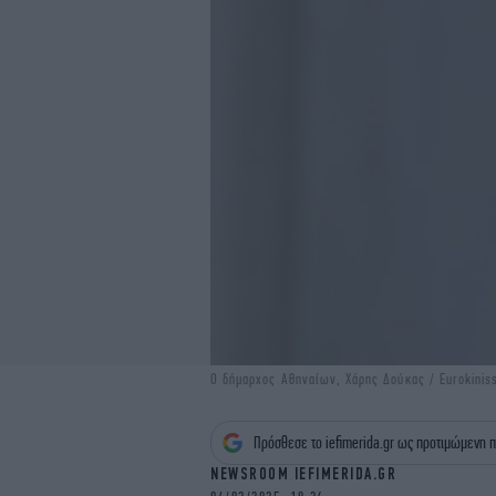
Ο δήμαρχος Αθηναίων, Χάρης Δούκας / Eurokiniss
Πρόσθεσε το iefimerida.gr ως προτιμώμενη π
NEWSROOM IEFIMERIDA.GR