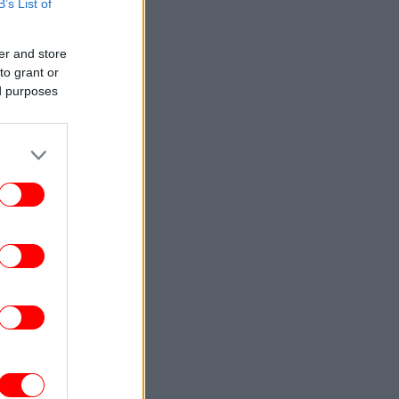
πίσω δύο ακόμη εμβληματικούς
B’s List of
χαρακτήρες
er and store
STORIES
17:07
to grant or
άνθρωπος που παράτησε την Google και
ed purposes
ναν μισθό 1 εκατ. δολαρίων - Γιατί το
έκανε, τι λέει ο ίδιος
ΑΥΤΟΚΙΝΗΤΟ
17:04
 Trump ξεσπά - «Άρρωστοι» οι οδηγοί
ηλεκτρικών αυτοκινήτων
ΚΟΣΜΟΣ
16:57
Πλοίο δέχθηκε επίθεση στα 18 μίλια
ανοικτά του Ομάν
ΖΩΗ
16:50
Ο Γιάννης Παπαμιχαήλ για την επέτειο
θανάτου του πατέρα του: «Μου λείπεις
λύ» -Η φωτογραφία που πόσταρε από τα
παιδικά του χρόνια