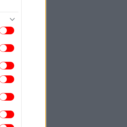
ΣΠΟΡ
16:50
ρήστος Τζόλης: Είδε το πρώτο του γκολ
 την Άρσεναλ - «Θα έμπαινε και χωρίς
την κόντρα» [βίντεο]
ENGLISH
16:40
hens Hotels Outperform Rivals Despite
Flat Occupancy in First Half of 2026
ΕΛΛΑΔΑ
16:29
Αποκαλύψεις της Daily Mail για τη
δολοφονία της Βρετανίδας: Ο Αφγανός
«είχε αλλάξει, συμπεριφερόταν σαν
ελεύθερος»
ΑΥΤΟΚΙΝΗΤΟ
16:29
acia -Πώς τα LPG μοντέλα πετυχαίνουν
ν καλύτερη δυνατή οικονομία καυσίμου
ΓΥΝΑΙΚΑ
16:28