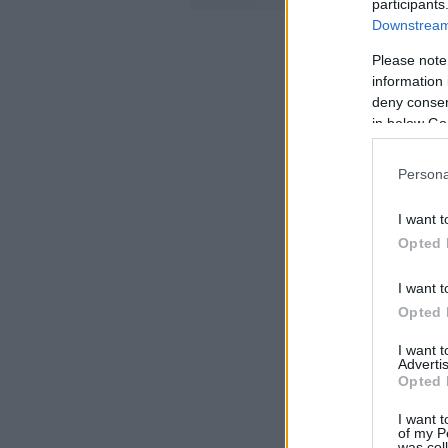
participants
Downstream 
Please note
information 
deny consent
in below Go
Persona
I want t
Opted 
I want t
Opted 
I want 
Advertis
Opted 
I want t
of my P
was col