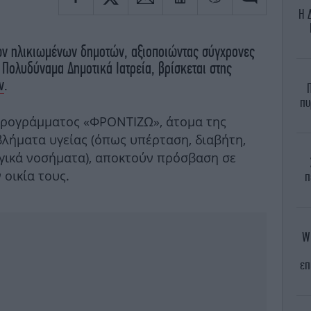
H 
ων ηλικιωμένων δημοτών, αξιοποιώντας σύγχρονες
α Πολυδύναμα Δημοτικά Ιατρεία, βρίσκεται στης
ν
.
πυ
προγράμματος «ΦΡΟΝΤΙΖΩ», άτομα της
βλήματα υγείας (όπως υπέρταση, διαβήτη,
γικά νοσήματα), αποκτούν πρόσβαση σε
 οικία τους.
π
WN
επ