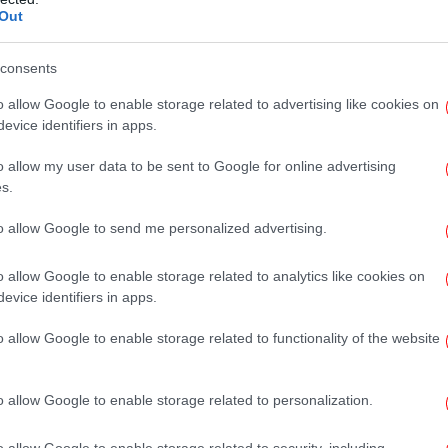
Out
Χ
με
consents
o allow Google to enable storage related to advertising like cookies on
evice identifiers in apps.
At
o allow my user data to be sent to Google for online advertising
s.
to allow Google to send me personalized advertising.
αση αποτελεί θεμελιώδες ζήτημα στις προοδευτικές
o allow Google to enable storage related to analytics like cookies on
evice identifiers in apps.
o allow Google to enable storage related to functionality of the website
D
αναπροσδιορίζει τη φροντίδα της τρίτης
τη
o allow Google to enable storage related to personalization.
o allow Google to enable storage related to security, including