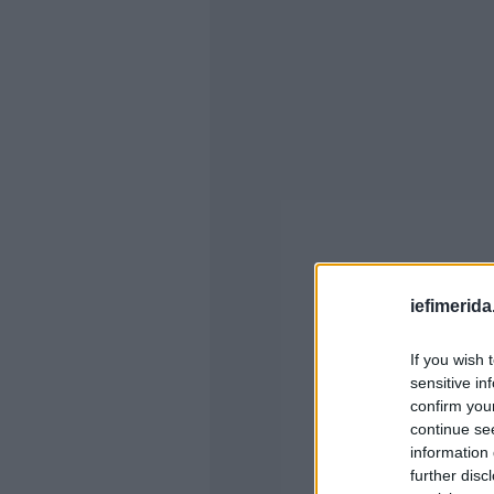
iefimerida
If you wish 
sensitive in
confirm you
continue se
information 
further disc