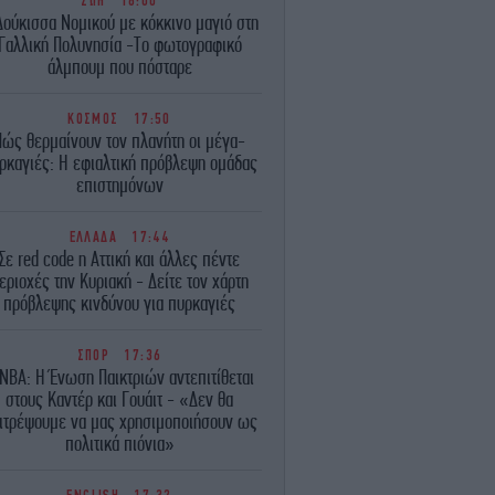
ΖΩΗ
18:00
Δούκισσα Νομικού με κόκκινο μαγιό στη
Γαλλική Πολυνησία -Το φωτογραφικό
άλμπουμ που πόσταρε
ΚΟΣΜΟΣ
17:50
Πώς θερμαίνουν τον πλανήτη οι μέγα-
ρκαγιές: Η εφιαλτική πρόβλεψη ομάδας
επιστημόνων
ΕΛΛΑΔΑ
17:44
Σε red code η Αττική και άλλες πέντε
εριοχές την Κυριακή - Δείτε τον χάρτη
πρόβλεψης κινδύνου για πυρκαγιές
ΣΠΟΡ
17:36
BA: Η Ένωση Παικτριών αντεπιτίθεται
στους Καντέρ και Γουάιτ - «Δεν θα
ιτρέψουμε να μας χρησιμοποιήσουν ως
πολιτικά πιόνια»