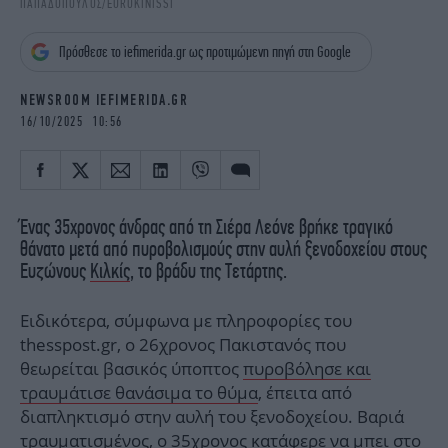
ΠΑΠΑΔΟΠΟΥΛΟΣ/EUROKINISSI
iBOOKS
ΖΩΔΙΑ
OSCARS
THE OCEAN
Πρόσθεσε το iefimerida.gr ως προτιμώμενη πηγή στη Google
MEDIA
ELAMEFORA
NEWSROOM IEFIMERIDA.GR
NEWSLETTER
16/10/2025 10:56
Ένας 35χρονος άνδρας από τη Σιέρα Λεόνε βρήκε τραγικό
θάνατο μετά από πυροβολισμούς στην αυλή ξενοδοχείου στους
Ευζώνους
Κιλκίς
, το βράδυ της Τετάρτης.
Ειδικότερα, σύμφωνα με πληροφορίες του
thesspost.gr, ο 26χρονος Πακιστανός που
θεωρείται βασικός ύποπτος
πυροβόλησε και
τραυμάτισε θανάσιμα το θύμα
, έπειτα από
διαπληκτισμό στην αυλή του ξενοδοχείου. Βαριά
τραυματισμένος, ο 35χρονος κατάφερε να μπει στο