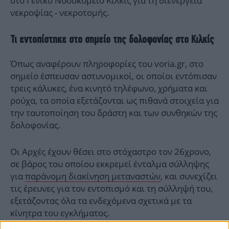
στο Γενικό Νοσοκομείο Κιλκίς για τη διενέργεια
νεκροψίας - νεκροτομής.
Τι εντοπίστηκε στο σημείο της δολοφονίας στο Κιλκίς
Όπως αναφέρουν πληροφορίες του voria.gr, στο
σημείο έσπευσαν αστυνομικοί, οι οποίοι εντόπισαν
τρεις κάλυκες, ένα κινητό τηλέφωνο, χρήματα και
ρούχα, τα οποία εξετάζονται ως πιθανά στοιχεία για
την ταυτοποίηση του δράστη και των συνθηκών της
δολοφονίας.
Οι Αρχές έχουν θέσει στο στόχαστρο τον 26χρονο,
σε βάρος του οποίου εκκρεμεί ένταλμα σύλληψης
για
παράνομη διακίνηση μεταναστών
, και συνεχίζει
τις έρευνες για τον εντοπισμό και τη σύλληψή του,
εξετάζοντας όλα τα ενδεχόμενα σχετικά με τα
κίνητρα του εγκλήματος.