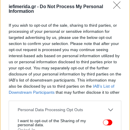
ΟΛΕΣ ΟΙ ΕΙΔΗΣΕΙΣ
iefimerida.gr -
Do Not Process My Personal
Information
Νέο εργασιακό νομοσχέδιο: Τι αλλάζει για
εργαζόμενους και επιχειρήσεις -Το 13ωρο, τα ωράρια,
If you wish to opt-out of the sale, sharing to third parties, or
άδειες, υπερωρίες, προσλήψεις
processing of your personal or sensitive information for
targeted advertising by us, please use the below opt-out
Δύο φάσεις κακοκαιρίας φέρνουν βροχές και
section to confirm your selection. Please note that after your
καταιγίδες σε μεγάλο μέρος της χώρας -Η πρόγνωση των
opt-out request is processed you may continue seeing
μετεωρολόγων
interest-based ads based on personal information utilized by
«Τα Πάθη του Χριστού»: Ο Γκίμπσον αντικαθιστά τους
us or personal information disclosed to third parties prior to
πρωταγωνιστές για το πολυαναμενόμενο σίκουελ και
your opt-out. You may separately opt-out of the further
προκαλεί οργή
disclosure of your personal information by third parties on the
IAB’s list of downstream participants. This information may
also be disclosed by us to third parties on the
IAB’s List of
Downstream Participants
that may further disclose it to other
third parties.
Please note that this website/app uses one or more Google
Personal Data Processing Opt Outs
services and may gather and store information including but
not limited to your visit or usage behaviour. You may click to
I want to opt-out of the Sharing of my
personal data.
grant or deny consent to Google and its third-party tags to
Opted In