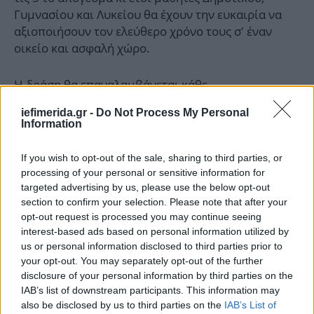
Γυμνασίου και Λυκείου θα έχουν την ευκαιρία να
αξιοποιήσουν τον ελεύθερο χρόνο τους σ' έναν
οικείο και ασφαλή χώρο.
Η δράση θα επαναλαμβάνεται κάθε
Σαββατοκύριακο μέχρι το τέλος της σχολικής
iefimerida.gr -
Do Not Process My Personal
περιόδου, εκτός των επίσημων αργιών.
Information
ΑΠΕ-ΜΠΕ
If you wish to opt-out of the sale, sharing to third parties, or
processing of your personal or sensitive information for
targeted advertising by us, please use the below opt-out
ΟΛΕΣ ΟΙ ΕΙΔΗΣΕΙΣ
section to confirm your selection. Please note that after your
«Ξινή» η εκδρομή στα Τρίκαλα για ζευγάρι: Βρήκαν
opt-out request is processed you may continue seeing
interest-based ads based on personal information utilized by
κρυφή κάμερα σε airbnb -«Δεν το γνώριζα», λέει ο
us or personal information disclosed to third parties prior to
ιδιοκτήτης
your opt-out. You may separately opt-out of the further
Μήνυση κατά του εφέτη ανακριτή των Τεμπών
disclosure of your personal information by third parties on the
κατέθεσε η Μαρία Καρυστιανού και άλλοι συγγενείς
IAB’s list of downstream participants. This information may
θυμάτων
also be disclosed by us to third parties on the
IAB’s List of