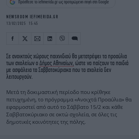
Πρόσθεσε το iefimerida.gr ως προτιμώμενη πηγή στη Google
iBOOKS
ΖΩΔΙΑ
OSCARS
THE OCEAN
NEWSROOM IEFIMERIDA.GR
MEDIA
ELAMEFORA
13/02/2025 15:45
NEWSLETTER
Σε ανοικτούς χώρους παιχνιδιού θα μετατρέψει τα προαύλια
των σχολείων ο
Δήμος Αθηναίων,
ώστε να παίζουν τα παιδιά
με ασφάλεια τα Σαββατοκύριακα που τα σχολεία δεν
λειτουργούν.
Μετά τη δοκιμαστική περίοδο που κρίθηκε
πετυχημένη, το πρόγραμμα «Ανοιχτά Προαύλια» θα
εφαρμοστεί από αυτό το Σάββατο 15/2 και κάθε
Σαββατοκύριακο σε οκτώ σχολεία, σε όλες τις
δημοτικές κοινότητες της πόλης.