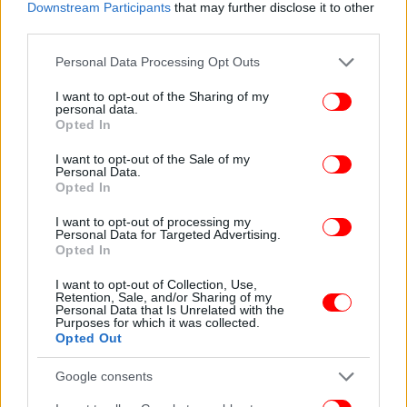
Downstream Participants
that may further disclose it to other
«Ο χειρότερος θάνατος που μπορεί να φανταστεί
third parties.
κανείς»: Η τραγική ιστορία εξερευνητή που παγιδεύτηκε
ανάποδα σε σπηλιά
Please note that this website/app uses one or more Google
Personal Data Processing Opt Outs
services and may gather and store information including but
not limited to your visit or usage behaviour. You may click to
I want to opt-out of the Sharing of my
personal data.
grant or deny consent to Google and its third-party tags to
Opted In
use your data for below specified purposes in below Google
consent section.
I want to opt-out of the Sale of my
Personal Data.
Opted In
I want to opt-out of processing my
Personal Data for Targeted Advertising.
Opted In
I want to opt-out of Collection, Use,
Retention, Sale, and/or Sharing of my
Personal Data that Is Unrelated with the
Purposes for which it was collected.
Opted Out
Google consents