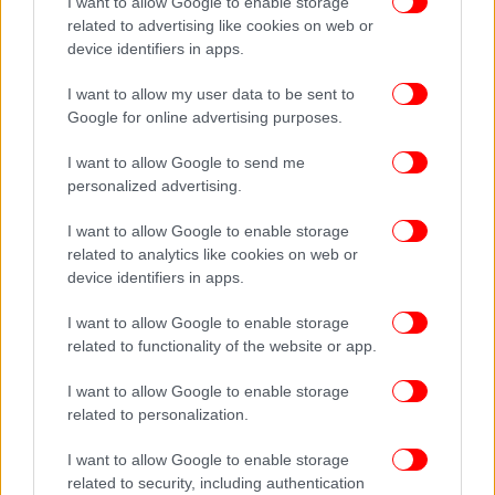
I want to allow Google to enable storage
related to advertising like cookies on web or
device identifiers in apps.
I want to allow my user data to be sent to
Google for online advertising purposes.
ΠΕΡΙΣΣΟΤΕΡΑ ΒΙΝΤΕΟ
I want to allow Google to send me
personalized advertising.
Ακολουθήστε το
στο Google News
και μάθετε
I want to allow Google to enable storage
πρώτοι όλες τις ειδήσεις
related to analytics like cookies on web or
device identifiers in apps.
Δείτε όλες τις τελευταίες
Ειδήσεις
από την Ελλάδα και τον Κόσμο,
I want to allow Google to enable storage
στο
related to functionality of the website or app.
I want to allow Google to enable storage
ΔΙΑΒΑΣΤΕ ΠΕΡΙΣΣΟΤΕΡΑ
ΔΉΜΟΣ ΑΘΗΝΑΊΩΝ
ΔΗΜΟΤΙΚΆ ΣΧΟΛΕΊΑ
related to personalization.
ΠΑΙΔΙΆ
ΠΑΙΧΝΊΔΙ
ΠΡΟΑΎΛΙΟΣ ΧΏΡΟΣ
ΑΣΦΆΛΕΙΑ
ΣΑΒΒΑΤΟΚΎΡΙΑΚΑ
I want to allow Google to enable storage
related to security, including authentication