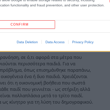
cation functionality and fraud prevention, and other user protection.
CONFIRM
Data Deletion
Data Access
Privacy Policy
αρανόηση, σε ό,τι αφορά στα μέτρα που
ιούνται περισσότερα παιδιά. Για να
 πρόβλημα, όπως επισημάνθηκε παραπάνω,
 οικογένεια ένα ή δυο παιδιά. Χρειάζονται
νει ότι η οικονομική βοήθεια που σωστά
άθε παιδί που γεννιέται - ως στήριξη αλλά
 είναι πολλαπλάσια μετά το τρίτο παιδί.
α ως κίνητρο για τη λύση του δημογραφικού.