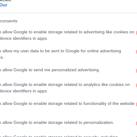
 στον παιδικό σταθμό ξέρει ότι για να πάει
Out
έρι, πρέπει πρακτικά ή να μην εργάζεται ή
εργοδότη. Χωρίς ολοήμερο παιδικό σταθμό,
consents
και δυνατότητα για ολοήμερο δημοτικό
o allow Google to enable storage related to advertising like cookies on
τικά όσους θέλουν να κάνουν οικογένεια.
evice identifiers in apps.
 οι σκανδιναβικές χώρες που τα έχουν όλα
o allow my user data to be sent to Google for online advertising
μικρότερο δημογραφικό πρόβλημα.
s.
to allow Google to send me personalized advertising.
o allow Google to enable storage related to analytics like cookies on
evice identifiers in apps.
o allow Google to enable storage related to functionality of the website
o allow Google to enable storage related to personalization.
o allow Google to enable storage related to security, including