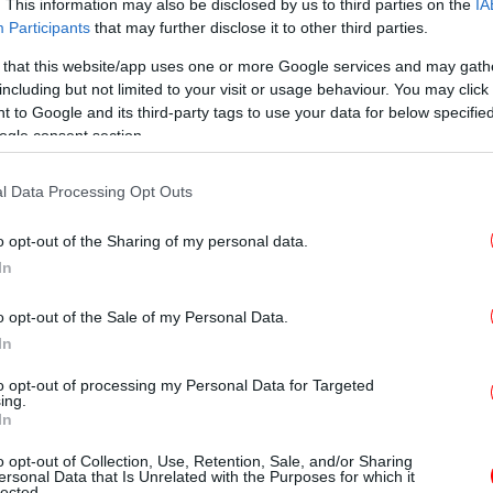
. This information may also be disclosed by us to third parties on the
IA
ή ηλικία - πράγμα που σημαίνει εργάζονται,
Participants
that may further disclose it to other third parties.
στικές εισφορές και κάνουν οικογένεια,
 that this website/app uses one or more Google services and may gath
including but not limited to your visit or usage behaviour. You may click 
 to Google and its third-party tags to use your data for below specifi
ogle consent section.
σω; Με το σημερινό μέσο μισθό στην
όχι αδύνατο. Όσο όμως συνεχίζουμε σε μια
l Data Processing Opt Outs
τε να ελπίζουμε. Εάν επιστρέψουν - όσοι
 να συμβάλουν στην επίλυση του
o opt-out of the Sharing of my personal data.
ές συνθήκες και αυτό μοιάζει εξαιρετικά
In
α νέο ζευγάρι στη λύση του δημογραφικού
 πάνω από δυο παιδιά. Πολύ απλά, οι δυο
o opt-out of the Sale of my Personal Data.
 ζωή, θα πρέπει να αφήσουν πίσω τους
In
to opt-out of processing my Personal Data for Targeted
ing.
In
τό στην Ελλάδα; Οι νέοι άνθρωποι που το
τι είναι εξαιρετικά δύσκολο, γι αυτό πολλοί
o opt-out of Collection, Use, Retention, Sale, and/or Sharing
ersonal Data that Is Unrelated with the Purposes for which it
ζόμενη μητέρα που δεν έχει βοήθεια στο
lected.