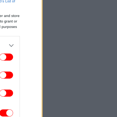
B’s List of
er and store
to grant or
ed purposes