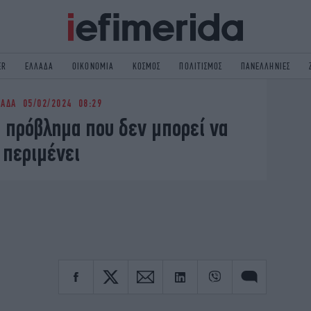
ER
ΕΛΛΑΔΑ
ΟΙΚΟΝΟΜΙΑ
ΚΟΣΜΟΣ
ΠΟΛΙΤΙΣΜΟΣ
ΠΑΝΕΛΛΗΝΙΕΣ
ΛΑΔΑ
05/02/2024 08:29
ΟΛΙΤΙΚΗ
NON PAPER
 πρόβλημα που δεν μπορεί να
ΟΣΜΟΣ
ΠΟΛΙΤΙΣΜΟΣ
περιμένει
ΠΟΡ
ΓΥΝΑΙΚΑ
TORIES
ΕΚΛΟΓΕΣ
ΓΕΙΑ
DESIGN
REEN
PODCAST
GASTRONOMIE
iBOOKS
HE OCEAN
MEDIA