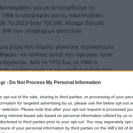
βρισκόμαστε, για να αντιληφθούμε το
1998 οι υποψήφιοι για τις πανελλαδικές
00. Το 2023 ήταν 105.000. Χάσαμε δηλαδή
το 30% των υποψηφίων φοιτητών.
 μια χώρα που παρότι γεννούσε περισσότερα
θηκών - εν τούτοις αυτοί που έφευγαν, ήταν
 έρχονταν. Από το 1972 έως το 1985 ο
ταν περίπου ίσος με τον αριθμό αυτών που
έχρι το 2009 τα πράγματα άλλαξαν. Οι
.gr -
Do Not Process My Personal Information
λλάδα από το εξωτερικό ήταν σταθερά
 έφευγαν. Το 2010 μαζί με το μνημόνιο ήρθε
to opt-out of the sale, sharing to third parties, or processing of your per
ς. Σχεδόν 500.000 άτομα, στην πλειοψηφία
formation for targeted advertising by us, please use the below opt-out s
έλειψαν τη χώρα. Αν δει κανείς το διάγραμμα
r selection. Please note that after your opt-out request is processed y
κό πρόβλημα, θα συνειδητοποιήσει ότι
eing interest-based ads based on personal information utilized by us or
disclosed to third parties prior to your opt-out. You may separately opt-
ά». Το στοίχημα της επιστροφής τους είναι
losure of your personal information by third parties on the IAB’s list of
ι επιτευχθεί. Αυτή η γενιά που έφυγε από