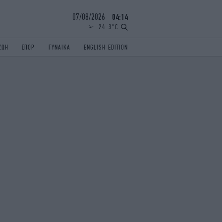
07/08/2026
04:14
24.3°C
ΖΩΗ
ΣΠΟΡ
ΓΥΝΑΙΚΑ
ENGLISH EDITION
ΕΛΛΑΔΑ
ΠΑΝΕΛΛΗΝΙΕΣ
ENGLISH EDITION
TRAVEL
ΟΛΥΜΠΙΑΚΟΙ ΑΓΩΝΕΣ
iAUTOKINITO
ΖΩΔΙΑ
ELAMEFORA