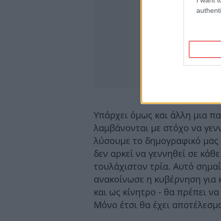
authenti
Υπάρχει όμως και άλλη μια π
λαμβάνονται με στόχο να γενν
λύσουμε το δημογραφικό μας
δεν αρκεί να γεννηθεί σε κάθε
τουλάχιστον τρία. Αυτό σημαί
ανακοίνωσε η κυβέρνηση για κ
και ως κίνητρο - θα πρέπει να
Μόνο έτσι θα έχει αποτέλεσμ