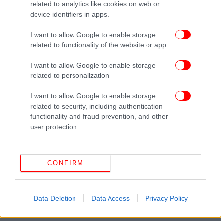
related to analytics like cookies on web or
device identifiers in apps.
I want to allow Google to enable storage
related to functionality of the website or app.
ΠΕΡΙΣΣΟΤΕΡΑ ΒΙΝΤΕΟ
I want to allow Google to enable storage
related to personalization.
I want to allow Google to enable storage
Ακολουθήστε το
στο Google News
και μάθετε
related to security, including authentication
πρώτοι όλες τις ειδήσεις
functionality and fraud prevention, and other
user protection.
Δείτε όλες τις τελευταίες
Ειδήσεις
από την Ελλάδα και τον Κόσμο,
στο
CONFIRM
ΔΙΑΒΑΣΤΕ ΠΕΡΙΣΣΟΤΕΡΑ
ΜΌΡΙΑ
ΚΥΤ
ΛΈΣΒΟΣ
ΦΩΤΙΆ
ΠΡΌΣΦΥΓΕΣ
ΜΥΤΙΛΉΝΗ
Data Deletion
Data Access
Privacy Policy