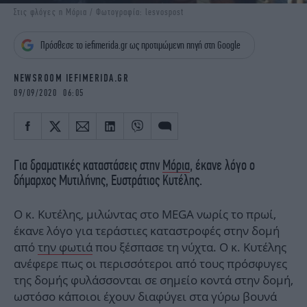
iBOOKS
ΖΩΔΙΑ
Στις φλόγες η Μόρια / Φωτογραφία: lesvospost
OSCARS
THE OCEAN
Πρόσθεσε το iefimerida.gr ως προτιμώμενη πηγή στη Google
MEDIA
ELAMEFORA
NEWSROOM IEFIMERIDA.GR
NEWSLETTER
09/09/2020 06:05
Για δραματικές καταστάσεις στην
Μόρια
, έκανε λόγο ο
δήμαρχος Μυτιλήνης, Ευστράτιος Κυτέλης.
Ο κ. Κυτέλης, μιλώντας στο MEGA νωρίς το πρωί,
έκανε λόγο για τεράστιες καταστροφές στην δομή
από
την φωτιά
που ξέσπασε τη νύχτα. Ο κ. Κυτέλης
ανέφερε πως οι περισσότεροι από τους πρόσφυγες
της δομής φυλάσσονται σε σημείο κοντά στην δομή,
ωστόσο κάποιοι έχουν διαφύγει στα γύρω βουνά