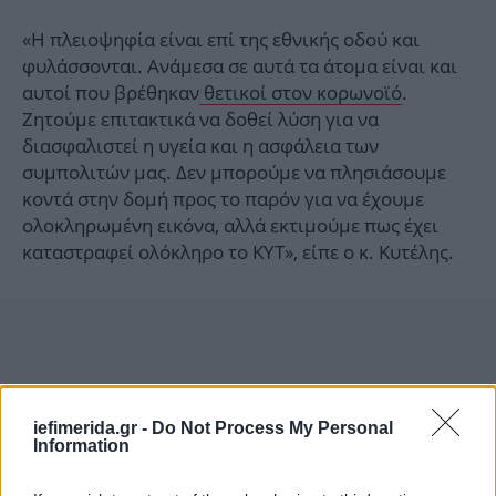
«Η πλειοψηφία είναι επί της εθνικής οδού και
φυλάσσονται. Ανάμεσα σε αυτά τα άτομα είναι και
αυτοί που βρέθηκαν
θετικοί στον κορωνοϊό
.
Ζητούμε επιτακτικά να δοθεί λύση για να
διασφαλιστεί η υγεία και η ασφάλεια των
συμπολιτών μας. Δεν μπορούμε να πλησιάσουμε
κοντά στην δομή προς το παρόν για να έχουμε
ολοκληρωμένη εικόνα, αλλά εκτιμούμε πως έχει
καταστραφεί ολόκληρο το ΚΥΤ», είπε ο κ. Κυτέλης.
iefimerida.gr -
Do Not Process My Personal
Information