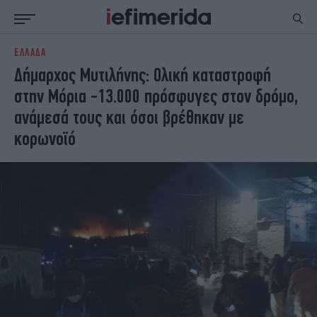
ΕΛΛΑΔΑ
ΕΙΔΗΣΕΙΣ
ΠΟΛΙΤΙΚΗ
Δήμαρχος Μυτιλήνης: Ολική καταστροφή
NON PAPER
ΕΛΛΑΔΑ
στην Μόρια -13.000 πρόσφυγες στον δρόμο,
ΟΙΚΟΝΟΜΙΑ
ΚΟΣΜΟΣ
ανάμεσά τους και όσοι βρέθηκαν με
ΠΟΛΙΤΙΣΜΟΣ
ΠΑΝΕΛΛΗΝΙΕΣ
κορωνοϊό
ΖΩΗ
ΣΠΟΡ
ΓΥΝΑΙΚΑ
ENGLISH EDITION
ΠΟΛΗ
STORIES
ΕΚΛΟΓΕΣ
TRAVEL
ΤΕΧΝΟΛΟΓΙΑ
ΥΓΕΙΑ
DESIGN
ΟΛΥΜΠΙΑΚΟΙ ΑΓΩΝΕΣ
EURO
GREEN
PODCAST
iAUTOKINITO
iOPINIONS
iGASTRONOMIE