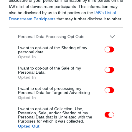
disclosure of your personal information by third parties on the
αμελείας κατηγορίες και του ενδεχόμενου δόλου.
IAB’s list of downstream participants. This information may
also be disclosed by us to third parties on the
IAB’s List of
«Στη βαριά αμέλεια έχει η Δικαιοσύνη τον τρόπο να
Downstream Participants
that may further disclose it to other
επιβάλει ποινές που να είναι αντίστοιχες με εκείνες
third parties.
του δόλου. Δεν μπορείς να αλλάξεις την κατηγορία,
Please note that this website/app uses one or more Google
Personal Data Processing Opt Outs
γιατί θα καταστρέψεις την κατηγορία, θα ακυρωθεί
services and may gather and store information including but
στα ανώτερα δικαστήρια και υπάρχει και το όριο
not limited to your visit or usage behaviour. You may click to
I want to opt-out of the Sharing of my
της παραγραφής».
personal data.
grant or deny consent to Google and its third-party tags to
Opted In
use your data for below specified purposes in below Google
consent section.
: Να μείνετε στην Ιστορία σαν
I want to opt-out of the Sale of my
Ακροατήριο
Personal Data.
εκείνους που αθώωσαν τον Κολοκοτρώνη. Όχι στη
Opted In
συγκάλυψη.
I want to opt-out of processing my
: Θέλω να είμαι η εισαγγελέας της
Εισαγγελέας
Personal Data for Targeted Advertising.
έδρας στο Μάτι. Μπορεί να γίνει δεκτό ότι κάποιοι
Opted In
προέβλεψαν την τραγωδία και την αποδέχθηκαν;
I want to opt-out of Collection, Use,
: Ναι, ναι, ναι. Είχαν νεκρούς και
Ακροατήριο
Retention, Sale, and/or Sharing of my
Personal Data that Is Unrelated with the
τους απέκρυπταν, και δεν ξέρετε την απόσταση από
Purposes for which it was collected.
το Κόκκινο Λιμανάκι μέχρι το Λιμάνι της Ραφήνας
Opted Out