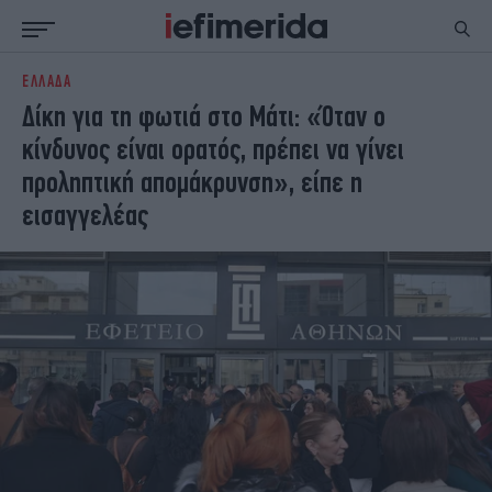
ΕΛΛΑΔΑ
ΕΙΔΗΣΕΙΣ
ΠΟΛΙΤΙΚΗ
Δίκη για τη φωτιά στο Μάτι: «Όταν ο
NON PAPER
ΕΛΛΑΔΑ
κίνδυνος είναι ορατός, πρέπει να γίνει
ΟΙΚΟΝΟΜΙΑ
ΚΟΣΜΟΣ
προληπτική απομάκρυνση», είπε η
ΠΟΛΙΤΙΣΜΟΣ
ΠΑΝΕΛΛΗΝΙΕΣ
εισαγγελέας
ΖΩΗ
ΣΠΟΡ
ΓΥΝΑΙΚΑ
ENGLISH EDITION
ΠΟΛΗ
STORIES
ΕΚΛΟΓΕΣ
TRAVEL
ΤΕΧΝΟΛΟΓΙΑ
ΥΓΕΙΑ
DESIGN
ΟΛΥΜΠΙΑΚΟΙ ΑΓΩΝΕΣ
EURO
GREEN
PODCAST
iAUTOKINITO
iOPINIONS
iGASTRONOMIE