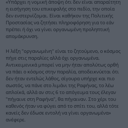
«Υπάρχει η νομική άποψη ότι δεν είναι απαραίτητη
η εισήγηση του επικεφαλής στο πεδίο, την οποία
δεν ενστερνίζομαι. Είναι καθήκον της Πολιτικής
Προστασίας να ζητήσει πληροφόρηση για το εάν
πρέπει ή όχι να γίνει οργανωμένη προληπτική
απομάκρυνση.
Η λέξη "οργανωμένη" είναι το ζητούμενο, ο κόσμος
πήγε στις παραλίες αλλά όχι οργανωμένα.
Αντικειμενικά μπορεί να μην ήταν απολύτως ορθή
να πάει ο κόσμος στην παραλία, αποδεικνύεται ότι
δεν ήταν εντελώς λάθος, σίγουρα υπήρχε και πιο
σωστός, να πάνε στο λιμάνι της Ραφήνας, το λέω
απλοϊκά, αλλά αν στις 6 το απόγευμα τους έλεγαν
"πήγαινε στη Ραφήνα", θα πήγαιναν. Στο χέρι του
καθενός ήταν να φύγει από το σπίτι του, αλλά τότε
κανείς δεν έδωσε εντολή να γίνει οργανωμένα»
ανέφερε.