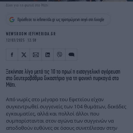
iBOOKS
ΖΩΔΙΑ
Δίκη για τη φωτιά στο Μάτι
OSCARS
THE OCEAN
Πρόσθεσε το iefimerida.gr ως προτιμώμενη πηγή στη Google
MEDIA
ELAMEFORA
NEWSROOM IEFIMERIDA.GR
NEWSLETTER
12/03/2025 12:58
Ξεκίνησε λίγο μετά τις 10 το πρωί η εισαγγελική αγόρευση
στο δευτεροβάθμιο δικαστήριο για τη φονική πυρκαγιά στο
Μάτι.
Από νωρίς στο μέγαρο του Εφετείου είχαν
συγκεντρωθεί συγγενείς των 104 θυμάτων, δεκάδες
εγκαυματίες, αλλά και πολλοί άλλοι που
συμπαρίστανται στον αγώνα των συγγενών να
αποδοθούν ευθύνες σε όσους συνετέλεσαν στην