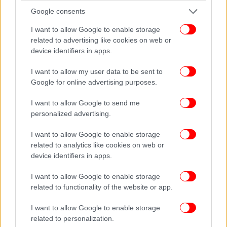
και λες τέτοια πράγματα.
Google consents
Το δικαστήριο διέκοψε για λίγο, έως ότου
I want to allow Google to enable storage
ηρεμήσουν τα πνεύματα.
related to advertising like cookies on web or
device identifiers in apps.
Μετά από μια διακοπή λίγων λεπτών η έδρα
I want to allow my user data to be sent to
επανήλθε, με την εισαγγελέα να προβαίνει σε μια
Google for online advertising purposes.
ολιγόλεπτη σύνοψη της αγόρευσής της.
I want to allow Google to send me
personalized advertising.
Αύριο θα συνεχίσει την αγόρευσή της με την
πρόταση επί της ενοχής ή μη των 21
I want to allow Google to enable storage
κατηγορουμένων.
related to analytics like cookies on web or
device identifiers in apps.
I want to allow Google to enable storage
related to functionality of the website or app.
I want to allow Google to enable storage
related to personalization.