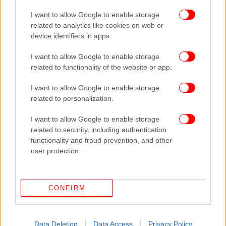
λεφτά, ο φράχτης στον Έβρο θα τελειώσει
I want to allow Google to enable storage
Συγκλονιστική κατάθεση αναισθησιολόγου για την
related to analytics like cookies on web or
Τζωρτζίνα: Έγινε έκρηξη στο μυαλό μου, δεν είναι
device identifiers in apps.
δυνατόν, τρία παιδιά
I want to allow Google to enable storage
Επαφές με ποινικούς είχαν οι τρομοκράτες -«Στόχευαν
related to functionality of the website or app.
σε ζωές αθώων ανθρώπων», είπε η εκπρόσωπος της
ΕΛ.ΑΣ.
I want to allow Google to enable storage
related to personalization.
I want to allow Google to enable storage
related to security, including authentication
functionality and fraud prevention, and other
user protection.
CONFIRM
Data Deletion
Data Access
Privacy Policy