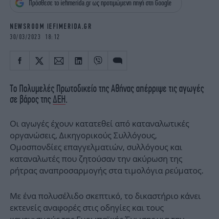
Πρόσθεσε το iefimerida.gr ως προτιμώμενη πηγή στη Google
iBOOKS
ΖΩΔΙΑ
OSCARS
THE OCEAN
NEWSROOM IEFIMERIDA.GR
MEDIA
ELAMEFORA
30/03/2023 18:12
NEWSLETTER
Το Πολυμελές Πρωτοδικείο της Αθήνας απέρριψε τις αγωγές
σε βάρος της
ΔΕΗ
.
Οι αγωγές έχουν κατατεθεί από καταναλωτικές
οργανώσεις, Δικηγορικούς Συλλόγους,
Ομοσπονδίες επαγγελματιών, συλλόγους και
καταναλωτές που ζητούσαν την ακύρωση της
ρήτρας αναπροσαρμογής στα τιμολόγια ρεύματος.
Με ένα πολυσέλιδο σκεπτικό, το δικαστήριο κάνει
εκτενείς αναφορές στις οδηγίες και τους