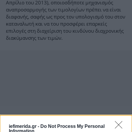
Απρίλιο του 2013), οποιοσδήποτε μηχανισμός
αναπροσαρμογής των τιμολογίων πρέπει να είναι
διαφανής, σαφής ως προς τον υπολογισμό του στον
καταναλωτή και να του προσφέρει επαρκείς
επιλογές στη διαχείριση του κινδύνου διαχρονικής
διακύμανσης των τιμών.
iefimerida.gr -
Do Not Process My Personal
Information