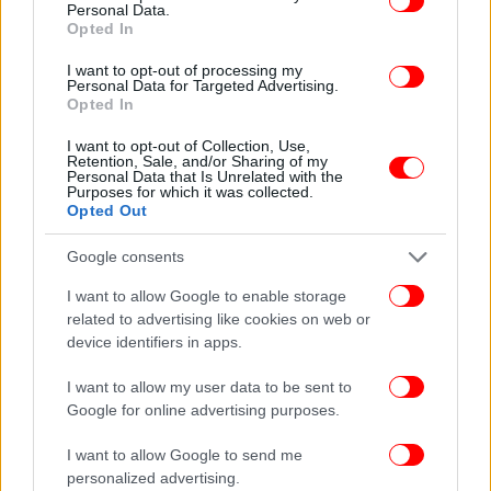
Personal Data.
«Ειδικότερα, οι ρήτρες αναπροσαρμογής πρέπει να
Opted In
εκθέτουν κατά τρόπο διαφανή την αιτία και τη
μέθοδο μεταβολής του κόστους του ηλεκτρικού
I want to opt-out of processing my
Personal Data for Targeted Advertising.
ρεύματος, ώστε ο καταναλωτής να μπορεί να
Opted In
ελέγχει τη μεταβολή της τιμής με σαφή,
I want to opt-out of Collection, Use,
αντικειμενικά κι επαληθεύσιμα κριτήρια»
Retention, Sale, and/or Sharing of my
επισημαίνει η απόφαση, η οποία προσθέτει πως «η
Personal Data that Is Unrelated with the
Purposes for which it was collected.
ΔΕΗ μπορεί με τη δική της μόνο θέληση
Opted Out
οποιαδήποτε στιγμή που θα διαρκεί η ισχύς του
Συμβολαίου να αναπροσαρμόζει, τροποποιεί τους
Google consents
όρους και το τιμολόγιο, ενώ ο καταναλωτής έχει το
I want to allow Google to enable storage
δικαίωμα να το καταγγείλει».
related to advertising like cookies on web or
device identifiers in apps.
Η χρέωση ρήτρας έχει ανασταλεί και αναμένεται να
I want to allow my user data to be sent to
χρεώνεται ξανά από την 1η Ιουλίου 2023.
Google for online advertising purposes.
ΟΛΕΣ ΟΙ ΕΙΔΗΣΕΙΣ
I want to allow Google to send me
personalized advertising.
Μητσοτάκης από Γέρακα: Με ή χωρίς ευρωπαϊκά