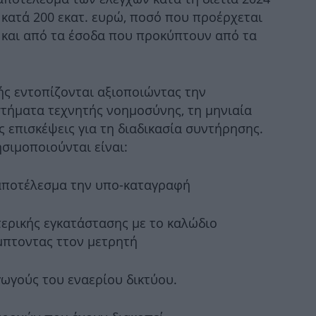
στο
 κατά 200 εκατ. ευρώ, ποσό που προέρχεται
 και από τα έσοδα που προκύπτουν από τα
Μ
π
ς εντοπίζονται αξιοποιώντας την
τήματα τεχνητής νοημοσύνης, τη μηνιαία
ς επισκέψεις για τη διαδικασία συντήρησης.
Η 
ησιμοποιούνται είναι:
 αποτέλεσμα την υπο-καταγραφή
τερικής εγκατάστασης με το καλώδιο
Η σ
μπτοντας ττον μετρητή
δηλ
γωγούς του εναερίου δικτύου.
Λει
αε