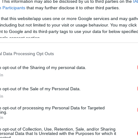
. This information may also be disclosed by us to third parties on the
IA
ή ομάδα στελεχών
Participants
that may further disclose it to other third parties.
Τρ
εμπ
 that this website/app uses one or more Google services and may gath
including but not limited to your visit or usage behaviour. You may click 
ία το 2025 έγιναν περισσότερες από 50.000
 to Google and its third-party tags to use your data for below specifi
 (+48% σε σχέση με το 2024). Επιπλέον, ο
ogle consent section.
 στελεχών και εξειδικευμένο τμήμα στο
Μ
 την επιτάχυνση των ελέγχων και την
l Data Processing Opt Outs
π
αναλωτών.
o opt-out of the Sharing of my personal data.
Έ
In
o opt-out of the Sale of my Personal Data.
ων ρευματοκλοπών αλλά παραμένουν σε υψηλά
In
Α
to opt-out of processing my Personal Data for Targeted
ing.
π
In
o opt-out of Collection, Use, Retention, Sale, and/or Sharing
ροσπάθησαν να ξεγελάσουν συνταξιούχο του...
ersonal Data that Is Unrelated with the Purposes for which it
lected.