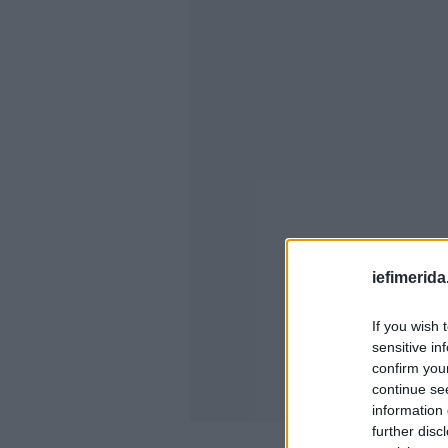
iefimerida
If you wish 
sensitive in
confirm you
continue se
information 
further disc