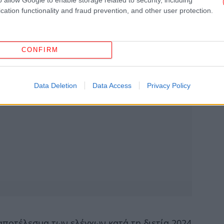
cation functionality and fraud prevention, and other user protection.
CONFIRM
Data Deletion
Data Access
Privacy Policy
Φω
Re
σ
Πώ
 αποτέλεσμα των ελέγχων κατά τη διετία 2024