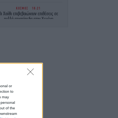
ΚΟΣΜΟΣ
18:21
Οι Χούθι επιβεβαιώνουν επιθέσεις σε
πολλά στρατόπεδα στην Υεμένη
-Τουλάχιστον 30 νεκροί
ΟΙΚΟΝΟΜΙΑ
18:15
ediaBank: Υψηλοί ρυθμοί ανάπτυξης και
νέα ρεκόρ επιδόσεων -Τα οικονομικά
τελέσματα του A’ Εξαμήνου για το 2026
ΑΥΤΟΚΙΝΗΤΟ
18:14
ρόστιμο έως 350 ευρώ αν μεταφέρεις
υτά τα αντικείμενα στο αυτοκίνητο -Τι
γορεύεται, πότε σε τιμωρεί ο νέος ΚΟΚ
sonal or
ection to
ΣΠΟΡ
18:13
ou may
ιβάι Γκαρσία: «Μου έλειψε η Ελλάδα,
 personal
άρχει όραμα στον Παναθηναϊκό - Θέλω
να είμαι killer στο γήπεδο» [βίντεο]
out of the
 downstream