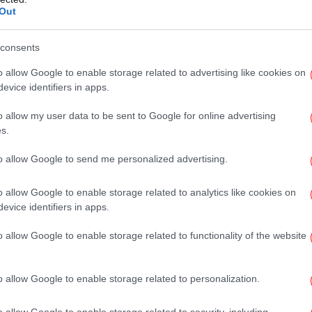
Γι
Out
στη
consents
που καταλογίστηκαν ποινές για
o allow Google to enable storage related to advertising like cookies on
έχει παράβαση. Για το λόγο αυτό ο
evice identifiers in apps.
κ
λέον σε ενιαία και πλήρως
ξ
o allow my user data to be sent to Google for online advertising
 των υποθέσεων ρευματοκλοπής και των
s.
ι καταναλωτές, "διασφαλίζοντας πλήρη
τημάτων, απαρέγκλιτη τήρηση των
to allow Google to send me personalized advertising.
και παροχή τεκμηριωμένων, ενιαίων
o allow Google to enable storage related to analytics like cookies on
νο προσωπικό".
evice identifiers in apps.
 ξεπερνά τα 450 εκατ. ευρώ το χρόνο, ποσό
o allow Google to enable storage related to functionality of the website
είς καταναλωτές και αυξάνει κατά μέσο όρο
Κ
ρεύματος, κατά περίπου 60 ευρώ τον χρόνο.
τω
o allow Google to enable storage related to personalization.
o allow Google to enable storage related to security, including