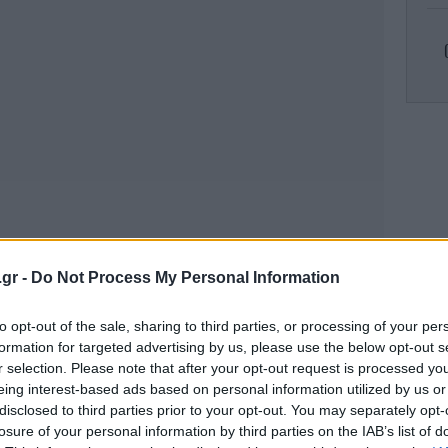
Cr
απο
Π
.gr -
Do Not Process My Personal Information
α
απα
to opt-out of the sale, sharing to third parties, or processing of your per
formation for targeted advertising by us, please use the below opt-out s
r selection. Please note that after your opt-out request is processed y
Λ
eing interest-based ads based on personal information utilized by us or
υπ
disclosed to third parties prior to your opt-out. You may separately opt-
losure of your personal information by third parties on the IAB’s list of