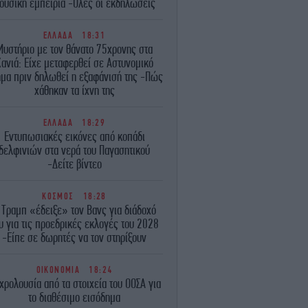
ουσική εμπειρία -Όλες οι εκδηλώσεις
ΕΛΛΑΔΑ
18:31
Μυστήριο με τον θάνατο 75χρονης στα
ανιά: Είχε μεταφερθεί σε Αστυνομικό
μα πριν δηλωθεί η εξαφάνισή της -Πώς
χάθηκαν τα ίχνη της
ΕΛΛΑΔΑ
18:29
Εντυπωσιακές εικόνες από κοπάδι
δελφινιών στα νερά του Παγασητικού
-Δείτε βίντεο
ΚΟΣΜΟΣ
18:28
 Τραμπ «έδειξε» τον Βανς για διάδοχό
υ για τις προεδρικές εκλογές του 2028
-Είπε σε δωρητές να τον στηρίξουν
ΟΙΚΟΝΟΜΙΑ
18:24
χρολουσία από τα στοιχεία του ΟΟΣΑ για
το διαθέσιμο εισόδημα