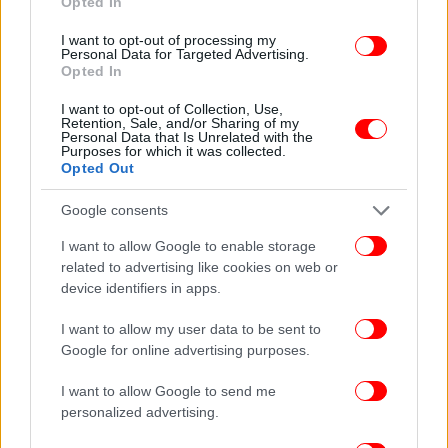
Opted In
I want to opt-out of processing my
Personal Data for Targeted Advertising.
Opted In
I want to opt-out of Collection, Use,
Retention, Sale, and/or Sharing of my
Personal Data that Is Unrelated with the
Purposes for which it was collected.
ΠΕΡΙΣΣΟΤΕΡΑ ΒΙΝΤΕΟ
Opted Out
Google consents
I want to allow Google to enable storage
Ακολουθήστε το
στο Google News
και μάθετε
related to advertising like cookies on web or
πρώτοι όλες τις ειδήσεις
device identifiers in apps.
Δείτε όλες τις τελευταίες
Ειδήσεις
από την Ελλάδα και τον Κόσμο,
I want to allow my user data to be sent to
στο
Google for online advertising purposes.
I want to allow Google to send me
ΔΙΑΒΑΣΤΕ ΠΕΡΙΣΣΟΤΕΡΑ
ΒΌΛΟΣ
ΠΑΡΆΣΥΡΣΗ
ΔΙΚΥΚΛΙΣΤΉΣ
personalized advertising.
ΟΔΗΓΌΣ
ΣΥΛΛΉΨΕΙΣ