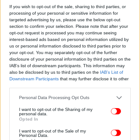
If you wish to opt-out of the sale, sharing to third parties, or
αλλάζουν για ακίνητα, ΙΧ και σκάφη αναψυχής από φέτος
processing of your personal or sensitive information for
Το σοβαρό λάθος του κουκουλοφόρου με τη μάσκα που
targeted advertising by us, please use the below opt-out
τοποθέτησε τη βόμβα στην ντισκοτέκ «Jacky.O.»
section to confirm your selection. Please note that after your
-Αποκαλυπτικά βίντεο
opt-out request is processed you may continue seeing
interest-based ads based on personal information utilized by
us or personal information disclosed to third parties prior to
your opt-out. You may separately opt-out of the further
disclosure of your personal information by third parties on the
IAB’s list of downstream participants. This information may
also be disclosed by us to third parties on the
IAB’s List of
Downstream Participants
that may further disclose it to other
third parties.
Please note that this website/app uses one or more Google
Personal Data Processing Opt Outs
services and may gather and store information including but
not limited to your visit or usage behaviour. You may click to
I want to opt-out of the Sharing of my
personal data.
grant or deny consent to Google and its third-party tags to
Opted In
use your data for below specified purposes in below Google
consent section.
I want to opt-out of the Sale of my
Personal Data.