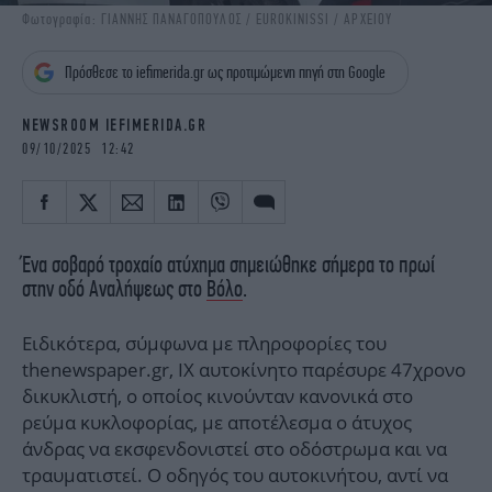
iBOOKS
ΖΩΔΙΑ
Φωτογραφία: ΓΙΑΝΝΗΣ ΠΑΝΑΓΟΠΟΥΛΟΣ / EUROKINISSI / ΑΡΧΕΙΟΥ
OSCARS
THE OCEAN
Πρόσθεσε το iefimerida.gr ως προτιμώμενη πηγή στη Google
MEDIA
ELAMEFORA
NEWSROOM IEFIMERIDA.GR
NEWSLETTER
09/10/2025 12:42
Ένα σοβαρό τροχαίο ατύχημα σημειώθηκε σήμερα το πρωί
στην οδό Αναλήψεως στο
Βόλο
.
Ειδικότερα, σύμφωνα με πληροφορίες του
thenewspaper.gr, ΙΧ αυτοκίνητο παρέσυρε 47χρονο
δικυκλιστή, ο οποίος κινούνταν κανονικά στο
ρεύμα κυκλοφορίας, με αποτέλεσμα ο άτυχος
άνδρας να εκσφενδονιστεί στο οδόστρωμα και να
τραυματιστεί. Ο οδηγός του αυτοκινήτου, αντί να