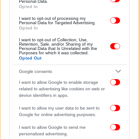
Personal Data.
μακροχρόνια κρίση -Live
Opted In
Μετά την κακοκαιρία έρχεται η άνοιξη -Η πρόβλεψη
I want to opt-out of processing my
Μαρουσάκη για τη Μεγάλη Εβδομάδα
Personal Data for Targeted Advertising.
«Χρυσωρυχείο» τα μικρά διαμερίσματα: Είναι στην
Opted In
κορυφή των αναζητήσεων, πώς διαμορφώνονται οι τιμές
I want to opt-out of Collection, Use,
ανά περιοχή
Retention, Sale, and/or Sharing of my
Personal Data that Is Unrelated with the
Purposes for which it was collected.
Opted Out
Google consents
I want to allow Google to enable storage
related to advertising like cookies on web or
device identifiers in apps.
I want to allow my user data to be sent to
Google for online advertising purposes.
I want to allow Google to send me
personalized advertising.