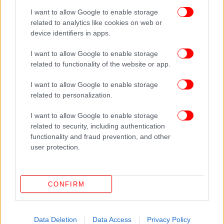
I want to allow Google to enable storage
related to analytics like cookies on web or
device identifiers in apps.
I want to allow Google to enable storage
related to functionality of the website or app.
I want to allow Google to enable storage
related to personalization.
ΠΕΡΙΣΣΟΤΕΡΑ ΒΙΝΤΕΟ
I want to allow Google to enable storage
related to security, including authentication
functionality and fraud prevention, and other
Ακολουθήστε το
στο Google News
και μάθετε
user protection.
πρώτοι όλες τις ειδήσεις
Δείτε όλες τις τελευταίες
Ειδήσεις
από την Ελλάδα και τον Κόσμο,
CONFIRM
στο
Data Deletion
Data Access
Privacy Policy
ΔΙΑΒΑΣΤΕ ΠΕΡΙΣΣΟΤΕΡΑ
ΒΌΛΟΣ
ΕΝΔΟΟΙΚΟΓΕΝΕΙΑΚΉ ΒΊΑ