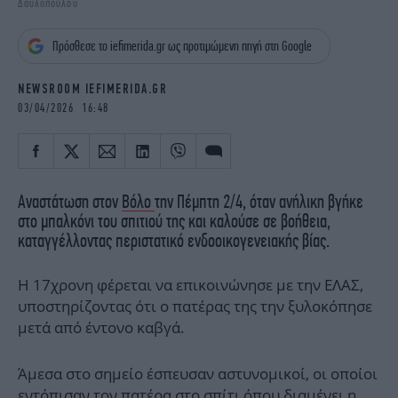
Δαυλοπούλου
iBOOKS
ΖΩΔΙΑ
OSCARS
THE OCEAN
Πρόσθεσε το iefimerida.gr ως προτιμώμενη πηγή στη Google
MEDIA
ELAMEFORA
NEWSROOM IEFIMERIDA.GR
NEWSLETTER
03/04/2026 16:48
Αναστάτωση στον
Βόλο
την Πέμπτη 2/4, όταν ανήλικη βγήκε
στο μπαλκόνι του σπιτιού της και καλούσε σε βοήθεια,
καταγγέλλοντας περιστατικό ενδοοικογενειακής βίας.
Η 17χρονη φέρεται να επικοινώνησε με την ΕΛΑΣ,
υποστηρίζοντας ότι ο πατέρας της την ξυλοκόπησε
μετά από έντονο καβγά.
Άμεσα στο σημείο έσπευσαν αστυνομικοί, οι οποίοι
εντόπισαν τον πατέρα στο σπίτι όπου διαμένει η