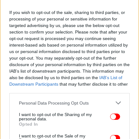
If you wish to opt-out of the sale, sharing to third parties, or
processing of your personal or sensitive information for
targeted advertising by us, please use the below opt-out
section to confirm your selection. Please note that after your
opt-out request is processed you may continue seeing
interest-based ads based on personal information utilized by
us or personal information disclosed to third parties prior to
your opt-out. You may separately opt-out of the further
disclosure of your personal information by third parties on the
IAB’s list of downstream participants. This information may
also be disclosed by us to third parties on the
IAB’s List of
Downstream Participants
that may further disclose it to other
third parties.
Please note that this website/app uses one or more Google
Personal Data Processing Opt Outs
services and may gather and store information including but
not limited to your visit or usage behaviour. You may click to
I want to opt-out of the Sharing of my
ΟΛΕΣ ΟΙ ΕΙΔΗΣΕΙΣ
personal data.
grant or deny consent to Google and its third-party tags to
Opted In
Πόλεμος στη Μ. Ανατολή: Drones χτύπησαν
use your data for below specified purposes in below Google
consent section.
διυλιστήριο στο Κουβέιτ, η ΕΕ προετοιμάζεται για
I want to opt-out of the Sale of my