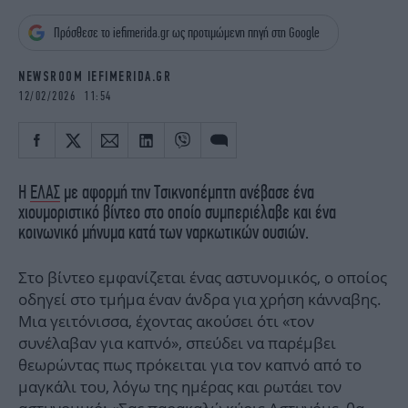
iBOOKS
ΖΩΔΙΑ
Πρόσθεσε το iefimerida.gr ως προτιμώμενη πηγή στη Google
OSCARS
THE OCEAN
MEDIA
ELAMEFORA
NEWSROOM IEFIMERIDA.GR
12/02/2026 11:54
NEWSLETTER
Η
ΕΛΑΣ
με αφορμή την Τσικνοπέμπτη ανέβασε ένα
χιουμοριστικό βίντεο στο οποίο συμπεριέλαβε και ένα
κοινωνικό μήνυμα κατά των ναρκωτικών ουσιών.
Στο βίντεο εμφανίζεται ένας αστυνομικός, ο οποίος
οδηγεί στο τμήμα έναν άνδρα για χρήση κάνναβης.
Μια γειτόνισσα, έχοντας ακούσει ότι «τον
συνέλαβαν για καπνό», σπεύδει να παρέμβει
θεωρώντας πως πρόκειται για τον καπνό από το
μαγκάλι του, λόγω της ημέρας και ρωτάει τον