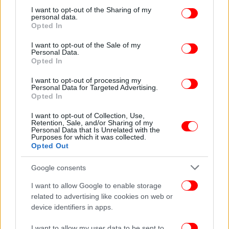
not limited to your visit or usage behaviour. You may click to
I want to opt-out of the Sharing of my
personal data.
grant or deny consent to Google and its third-party tags to
Opted In
use your data for below specified purposes in below Google
consent section.
I want to opt-out of the Sale of my
Personal Data.
Opted In
I want to opt-out of processing my
Personal Data for Targeted Advertising.
Opted In
I want to opt-out of Collection, Use,
Retention, Sale, and/or Sharing of my
Personal Data that Is Unrelated with the
Purposes for which it was collected.
Opted Out
Google consents
I want to allow Google to enable storage
related to advertising like cookies on web or
ΠΕΡΙΣΣΟΤΕΡΑ ΒΙΝΤΕΟ
device identifiers in apps.
I want to allow my user data to be sent to