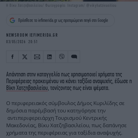
iBOOKS
ΖΩΔΙΑ
Η Βίκυ Χατζηβασιλείου/ Φωτογραφία: Instagram/ @vikyhatzivasiliou
OSCARS
THE OCEAN
Πρόσθεσε το iefimerida.gr ως προτιμώμενη πηγή στη Google
MEDIA
ELAMEFORA
NEWSROOM IEFIMERIDA.GR
NEWSLETTER
03/05/2026 20:51
Απάντηση στην καταγγελία πως χρησιμοποιεί χρήματα της
Περιφέρειας προκειμένου να κάνει ταξίδια αναψυχής, έδωσε η
Βίκη Χατζηβασιλείου
, τονίζοντας πως είναι ψέματα.
Ο περιφερειακός σύμβουλος Δήμος Κυριλίδης σε
δημόσια παρέμβασή του κατηγόρησε την
αντιπεριφερειάρχη Τουρισμού Κεντρικής
Μακεδονίας, Βίκυ Χατζηβασιλείου, πως δαπάνησε
χρήματα της περιφέρειας για ταξίδια αναψυχής.