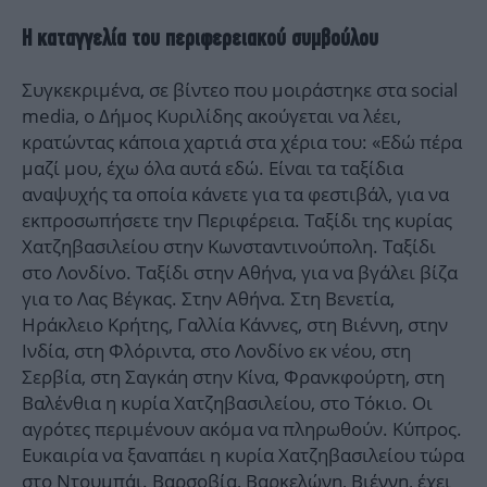
Η καταγγελία του περιφερειακού συμβούλου
Συγκεκριμένα, σε βίντεο που μοιράστηκε στα social
media, ο Δήμος Κυριλίδης ακούγεται να λέει,
κρατώντας κάποια χαρτιά στα χέρια του: «Εδώ πέρα
μαζί μου, έχω όλα αυτά εδώ. Είναι τα ταξίδια
αναψυχής τα οποία κάνετε για τα φεστιβάλ, για να
εκπροσωπήσετε την Περιφέρεια. Ταξίδι της κυρίας
Χατζηβασιλείου στην Κωνσταντινούπολη. Ταξίδι
στο Λονδίνο. Ταξίδι στην Αθήνα, για να βγάλει βίζα
για το Λας Βέγκας. Στην Αθήνα. Στη Βενετία,
Ηράκλειο Κρήτης, Γαλλία Κάννες, στη Βιέννη, στην
Ινδία, στη Φλόριντα, στο Λονδίνο εκ νέου, στη
Σερβία, στη Σαγκάη στην Κίνα, Φρανκφούρτη, στη
Βαλένθια η κυρία Χατζηβασιλείου, στο Τόκιο. Οι
αγρότες περιμένουν ακόμα να πληρωθούν. Κύπρος.
Ευκαιρία να ξαναπάει η κυρία Χατζηβασιλείου τώρα
στο Ντουμπάι. Βαρσοβία, Βαρκελώνη, Βιέννη, έχει