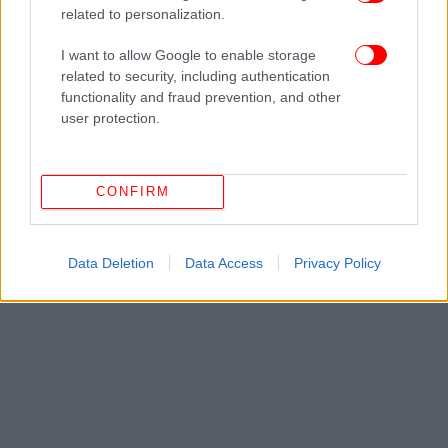
ΟΛΕΣ ΟΙ ΕΙΔΗΣΕΙΣ
related to personalization.
Η κυβέρνηση βάζει τέλος στα πανωτόκια -Τι αλλαγές
I want to allow Google to enable storage
φέρνει το νομοσχέδιο για τα δάνεια έως 100.000 ευρώ, οι
related to security, including authentication
βασικές παράμετροι
functionality and fraud prevention, and other
Ιράν -Φρουροί της Επανάστασης: «Πειρατής οι ΗΠΑ,
user protection.
ετοιμαστείτε για νεκροταφείο των αεροπλανοφόρων σας
στο Ορμούζ»
Εκτοξεύθηκαν οι πρώτοι ελληνικοί θερμικοί
CONFIRM
δορυφόροι του Εθνικού Προγράμματος
Μικροδορυφόρων -Εντυπωσιακό βίντεο
Data Deletion
Data Access
Privacy Policy