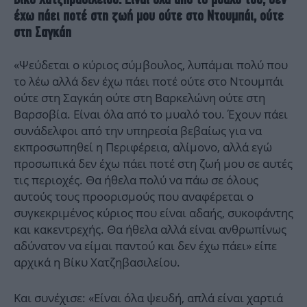
έχω πάει ποτέ στη ζωή μου ούτε στο Ντουμπάι, ούτε
στη Σαγκάη
«Ψεύδεται ο κύριος σύμβουλος, λυπάμαι πολύ που
το λέω αλλά δεν έχω πάει ποτέ ούτε στο Ντουμπάι
ούτε στη Σαγκάη ούτε στη Βαρκελώνη ούτε στη
Βαρσοβία. Είναι όλα από το μυαλό του. Έχουν πάει
συνάδελφοι από την υπηρεσία βεβαίως για να
εκπροσωπηθεί η Περιφέρεια, αλίμονο, αλλά εγώ
προσωπικά δεν έχω πάει ποτέ στη ζωή μου σε αυτές
τις περιοχές. Θα ήθελα πολύ να πάω σε όλους
αυτούς τους προορισμούς που αναφέρεται ο
συγκεκριμένος κύριος που είναι αδαής, συκοφάντης
και κακεντρεχής. Θα ήθελα αλλά είναι ανθρωπίνως
αδύνατον να είμαι παντού και δεν έχω πάει» είπε
αρχικά η Βίκυ Χατζηβασιλείου.
Και συνέχισε: «Είναι όλα ψευδή, απλά είναι χαρτιά