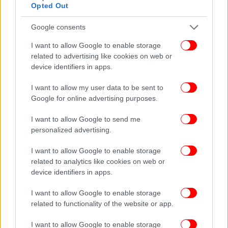
κύριος τάδε στον αέρα. Βγάζει ό,τι τον συμφέρει
Opted Out
μόνο. Όλα αυτά τα χαρτιά που κουνούσε δεν
υφίστανται, δεν έχω πάει ποτέ στη ζωή μου σε
Google consents
αυτές τις περιοχές. Αυτή είναι η αλήθεια και αυτή η
I want to allow Google to enable storage
αλήθεια είναι δημόσια, με δημόσια έγγραφα.
related to advertising like cookies on web or
Επίσης έχω κόψει πάρα πολλές συμμετοχές της
device identifiers in apps.
αντιπεριφέρειας σε εκθέσεις ακριβώς για λόγους
οικονομίας».
I want to allow my user data to be sent to
Google for online advertising purposes.
«Ο κύριος θέλει να κάνει διαφήμιση στον εαυτό
I want to allow Google to send me
του. Πώς θα την κάνει; Χρησιμοποιώντας το όχημα
personalized advertising.
Χατζηβασιλείου. Είναι απλά τα πράγματα, γιατί
θέλει να βάλει υποψήφιος βουλευτής στην Πέλλα.
I want to allow Google to enable storage
related to analytics like cookies on web or
Ο άνθρωπος κάνει τη δουλειά του υποσκάπτοντας
device identifiers in apps.
έναν άνθρωπο που έντιμα λειτούργησε σε όλη του
τη διαδρομή. Ε όχι!», κατέληξε η Βίκυ
I want to allow Google to enable storage
Χατζηβασιλείου.
related to functionality of the website or app.
I want to allow Google to enable storage