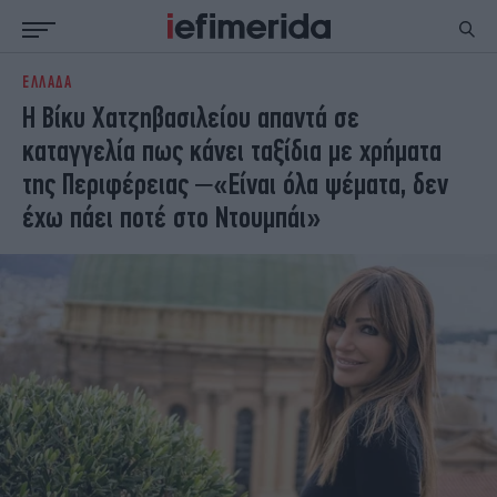
ΕΛΛΑΔΑ
ΕΙΔΗΣΕΙΣ
ΠΟΛΙΤΙΚΗ
Η Βίκυ Χατζηβασιλείου απαντά σε
NON PAPER
ΕΛΛΑΔΑ
καταγγελία πως κάνει ταξίδια με χρήματα
ΟΙΚΟΝΟΜΙΑ
ΚΟΣΜΟΣ
της Περιφέρειας –«Είναι όλα ψέματα, δεν
ΠΟΛΙΤΙΣΜΟΣ
ΠΑΝΕΛΛΗΝΙΕΣ
έχω πάει ποτέ στο Ντουμπάι»
ΖΩΗ
ΣΠΟΡ
ΓΥΝΑΙΚΑ
ENGLISH EDITION
ΠΟΛΗ
STORIES
ΕΚΛΟΓΕΣ
TRAVEL
ΤΕΧΝΟΛΟΓΙΑ
ΥΓΕΙΑ
DESIGN
ΟΛΥΜΠΙΑΚΟΙ ΑΓΩΝΕΣ
EURO
GREEN
PODCAST
iAUTOKINITO
iOPINIONS
iGASTRONOMIE