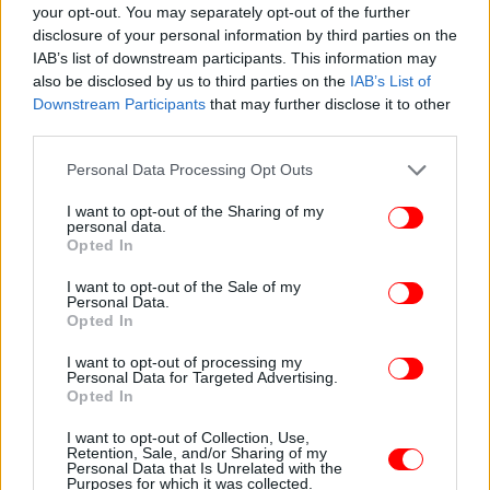
your opt-out. You may separately opt-out of the further
disclosure of your personal information by third parties on the
IAB’s list of downstream participants. This information may
also be disclosed by us to third parties on the
IAB’s List of
Downstream Participants
that may further disclose it to other
third parties.
Please note that this website/app uses one or more Google
Personal Data Processing Opt Outs
«Αυτός ο κύριος βγάζει μόνο ό,τι τον συμφέρει»
services and may gather and store information including but
not limited to your visit or usage behaviour. You may click to
I want to opt-out of the Sharing of my
personal data.
Σχετικά με το αν σκέφτεται να κινηθεί νομικά, η
grant or deny consent to Google and its third-party tags to
Opted In
use your data for below specified purposes in below Google
Βίκυ Χατζηβασιλείου ανέφερε: «Εννοείται. Σαν
consent section.
νομικός θα σας μιλήσω τώρα. Στοιχειοθετείται το
I want to opt-out of the Sale of my
Personal Data.
ποινικό αδίκημα της συκοφαντικής δυσφήμισης, το
Opted In
οποίο είναι βαρύ. Είναι ποινικό. Επιφυλάσσομαι
I want to opt-out of processing my
για κάθε άσκηση του νόμιμου δικαιώματος και το
Personal Data for Targeted Advertising.
είπα και μέσα στο περιφερειακό συμβούλιο,
Opted In
ενημέρωσα και την κυρία Περιφερειάρχη και τον
I want to opt-out of Collection, Use,
πρόεδρο του συμβουλίου, ο οποίος βεβαίως τον
Retention, Sale, and/or Sharing of my
έβαλε στη θέση του αλλά αυτά δεν τα έβγαλε ο
Personal Data that Is Unrelated with the
Purposes for which it was collected.