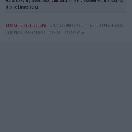
Δείτε όλες τις τελευταίες
Ειδήσεις
από την Ελλάδα και τον Κόσμο,
στο
ΔΙΑΒΑΣΤΕ ΠΕΡΙΣΣΟΤΕΡΑ
ΒΊΚΥ ΧΑΤΖΗΒΑΣΙΛΕΊΟΥ
ΑΝΤΙΠΕΡΙΦΕΡΕΙΆΡΧΗΣ
ΚΕΝΤΡΙΚΉΣ ΜΑΚΕΔΟΝΊΑΣ
ΤΑΞΊΔΙ
ΚΑΤΑΓΓΕΛΊΑ