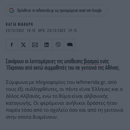
iBOOKS
ΖΩΔΙΑ
Πρόσθεσε το iefimerida.gr ως προτιμώμενη πηγή στη Google
OSCARS
THE OCEAN
MEDIA
ELAMEFORA
ΚΑΤΙΑ ΝΙΑΚΑΡΗ
23/12/2022 10:15 UPD: 23/12/2022 19:15
NEWSLETTER
Σοκάρουν οι λεπτομέρειες της υπόθεσης
βιασμού
ενός
15χρονου από οκτώ συμμαθητές του σε γειτονιά της Αθήνας.
Σύμφωνα με πληροφορίες του iefimerida.gr, από
τους έξι συλληφθέντες, οι πέντε είναι Έλληνες και ο
άλλος Αλβανός, ενώ το θύμα είναι αλβανικής
καταγωγής. Οι φερόμενοι ανήλικοι δράστες ήταν
παρέα τόσο από το σχολείο όσο και από τη γειτονιά
στην οποία διαμένουν.