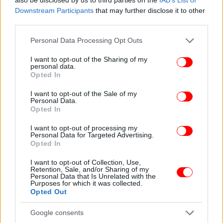
υπολείμματα κάνναβης καθώς και άλλα αντικείμενα
Downstream Participants
that may further disclose it to other
που σχετίζονται με την υπόθεση.
third parties.
Please note that this website/app uses one or more Google
Personal Data Processing Opt Outs
Οι συλληφθέντες οδηγήθηκαν στον αρμόδιο
services and may gather and store information including but
εισαγγελέα, ενώ οι έρευνες για την ταυτοποίηση και
not limited to your visit or usage behaviour. You may click to
I want to opt-out of the Sharing of my
άλλων μελών της συμμορίας συνεχίζονται.
personal data.
grant or deny consent to Google and its third-party tags to
Opted In
use your data for below specified purposes in below Google
consent section.
I want to opt-out of the Sale of my
Personal Data.
Opted In
I want to opt-out of processing my
Personal Data for Targeted Advertising.
Opted In
I want to opt-out of Collection, Use,
Retention, Sale, and/or Sharing of my
Personal Data that Is Unrelated with the
Purposes for which it was collected.
Opted Out
Google consents