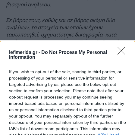
βιασμού ανηλίκου.
Σε βάρος τους, καθώς και σε βάρος ακόμη δύο
ανηλίκων, τα στοιχεία των οποίων έχουν
ταυτοποιηθεί, σχηματίστηκε δικογραφία -κατά
περίπτωση- για συμμορία που διέπραξε βιασμό,
κατά συναυτουργία και κατ’ εξακολούθηση,
iefimerida.gr -
Do Not Process My Personal
πορνογραφία ανηλίκων καθώς και για παράβαση
Information
των νομοθεσιών για τα ναρκωτικά και τα όπλα.
If you wish to opt-out of the sale, sharing to third parties, or
processing of your personal or sensitive information for
Τις πράξεις αυτές κατηγορούνται ότι διέπραξαν
targeted advertising by us, please use the below opt-out
τουλάχιστον από αρχές Νοεμβρίου 2022 έως και
section to confirm your selection. Please note that after your
αρχές Δεκεμβρίου 2022, σε βάρος ανηλίκου.
opt-out request is processed you may continue seeing
interest-based ads based on personal information utilized by
Σε έρευνες που πραγματοποιήθηκαν στις οικίες
us or personal information disclosed to third parties prior to
τους βρέθηκαν και κατασχέθηκαν κινητά τηλέφωνα,
your opt-out. You may separately opt-out of the further
disclosure of your personal information by third parties on the
ζυγαριά ακριβείας, νάιλον συσκευασία με 5,12
IAB’s list of downstream participants. This information may
γραμμάρια κάνναβη, μεταλλικός τρίφτης με
also be disclosed by us to third parties on the
IAB’s List of