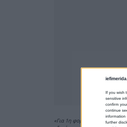
iefimerida
If you wish 
sensitive in
confirm you
continue se
information 
«Για 1η φορά μετά από 59 χρ
further disc