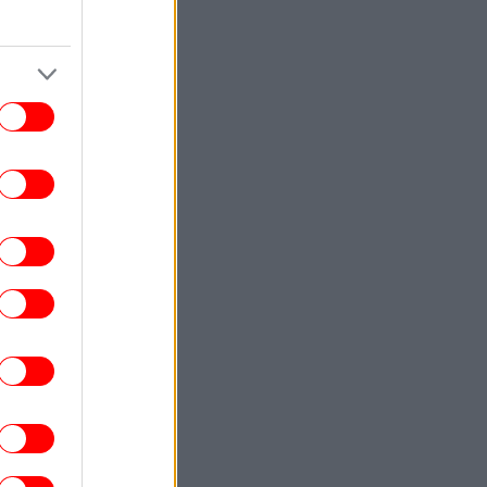
όφιας - Προβάδισμα για την Μπεσίκτας
απέναντι στην Χράντετς Κράλοβε
ΣΠΟΡ
00:03
Λίσι: «Μας άξιζε κάτι καλύτερο, θα
παλέψουμε για την πρόκριση μέσα στο
Βέλγιο» [βίντεο]
ΚΟΣΜΟΣ
23:58
Οργή της Μόσχας για την απόφαση της
Γαλλίας να απελάσει τη Ρωσίδα
μοσιογράφο Ξένια Φεντόροβα -Μπαρό:
Είναι πράκτορας επιρροής
ΚΟΣΜΟΣ
23:56
ραμπ επαίνεσε τον Χέγσκεθ: Είμαι πολύ
ανοποιημένος με τη δουλειά του -Έβαλε
τέλος στις φήμες περί σύγκρουσης
ΕΛΛΑΔΑ
23:54
Άρτα: Συνελήφθησαν ο διευθυντής κι ο