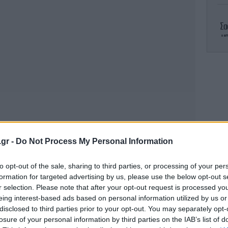
Σα
υ
Ε
άμ
Σ
.gr -
Do Not Process My Personal Information
to opt-out of the sale, sharing to third parties, or processing of your per
formation for targeted advertising by us, please use the below opt-out s
Σο
r selection. Please note that after your opt-out request is processed y
eing interest-based ads based on personal information utilized by us or
disclosed to third parties prior to your opt-out. You may separately opt-
όνια, τα αποτελέσματα των Πανελλαδικών
losure of your personal information by third parties on the IAB’s list of