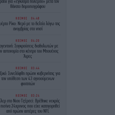
ραήλ για «έγκλημα πολέμου» μετά τον
θάνατο δημοσιογράφου
ΚΟΣΜΟΣ
04:48
υέρτο Ρίκο: Νερό με το δελτίο λόγω της
ανομβρίας στο νησί
ΚΟΣΜΟΣ
04:20
ργεντινή: Συγκρούσεις διαδηλωτών με
ην αστυνομία στο κέντρο του Μπουένος
Άιρες
ΚΟΣΜΟΣ
03:44
ξικό: Συνελήφθη πρώην κυβερνήτης για
την υπόθεση των 43 αγνοούμενων
φοιτητών
ΚΟΣΜΟΣ
03:24
ίλερ στο Νιου Τζέρσεϊ: Βρέθηκε νεκρός
 πισίνα 24χρονος που είχε κατηγορηθεί
από πρώην αστέρες του NFL