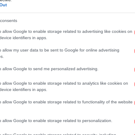
– σύμβουλος σταδιοδρομίας και δημιουργός
Σ
Out
consents
λήθηκε, αφού το μέχρι 24.000 μόρια που
o allow Google to enable storage related to advertising like cookies on
γινε 28.000 σε μια σχολή. Στον παρακάτω
evice identifiers in apps.
ιγμα με έναν υποψήφιο που έγραψε ακριβώς
ι οι υποψήφιοι της Ελλάδας του Πεδίου του·
o allow my user data to be sent to Google for online advertising
s.
ή. Βλέπουμε ότι συγκεντρώνει από 9.740
ά 1045 μορίων, δηλαδή, από το ένα τμήμα
to allow Google to send me personalized advertising.
δη
o allow Google to enable storage related to analytics like cookies on
evice identifiers in apps.
Ο Τ
o allow Google to enable storage related to functionality of the website
ικ
o allow Google to enable storage related to personalization.
o allow Google to enable storage related to security, including