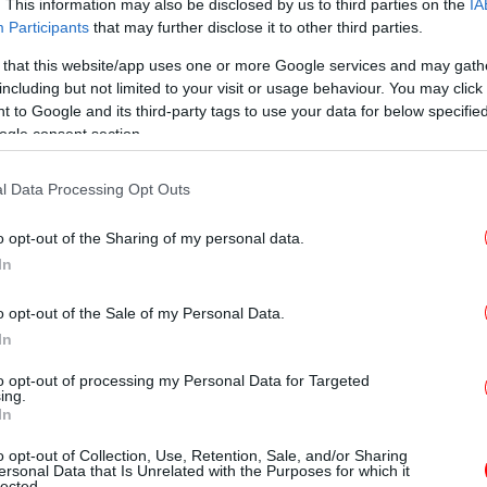
υλίου αντί για τέλος Αυγούστου»
τόνισε
. This information may also be disclosed by us to third parties on the
IA
Ρό
Participants
that may further disclose it to other third parties.
οίνωση των Βάσεων η κυρία Κεραμέως
-Έσ
 that this website/app uses one or more Google services and may gath
φέτος η εκτίμηση των Βάσεων
including but not limited to your visit or usage behaviour. You may click 
 to Google and its third-party tags to use your data for below specifi
Χω
ogle consent section.
είχε δημοσιοποιήσει
τα πρώτα
merida.gr
ρατηγάκη για τις Βάσεις
, δίχως αριθμητικές
l Data Processing Opt Outs
μούσε η διαδικασία υποβολής του
 ο κ. Στρατηγάκης παρουσιάζει στο
o opt-out of the Sharing of my personal data.
η Βάσεων για 451 τμήματα.
In
o opt-out of the Sale of my Personal Data.
ς των βάσεων πιο δύσκολη από κάθε άλλη
Τρο
In
 για πρώτη φορά εμφανίστηκαν: Οι
ρύτητας για κάθε μάθημα, σε κάθε τμήμα
χ
to opt-out of processing my Personal Data for Targeted
ing.
άθε υποψήφιος να έχει διαφορετικά μόρια
In
ι υποψήφιοι κουβαλούσαν μία εκτύπωση με τα
o opt-out of Collection, Use, Retention, Sale, and/or Sharing
ηγεί στο iefimerida.gr ο
Στράτος
ersonal Data that Is Unrelated with the Purposes for which it
Νί
lected.