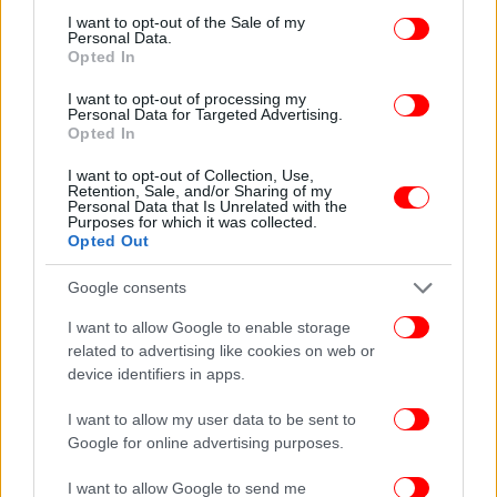
consent section.
I want to opt-out of the Sale of my
Ψάχνουν πώς άνοιξε ο κρατήρας σε χωριό στην
Personal Data.
Αιτωλοακαρνανία -Εκκενώθηκαν σπίτια, «έχει βάθος 8
Opted In
μέτρα, έκταση 50-60 τ.μ.»
I want to opt-out of processing my
«Αττικόν»: ΕΔΕ για το αλλεργικό επεισόδιο που υπέστη
Personal Data for Targeted Advertising.
η 22χρονη μετά από χορήγηση λάθος αντιβιοτικού
Opted In
Καντερές: Τα συμπεράσματα από τις δύο πρόσφατες
I want to opt-out of Collection, Use,
κακοκαιρίες -Τι δείχνουν τα στοιχεία για το νερό που
Retention, Sale, and/or Sharing of my
Personal Data that Is Unrelated with the
έπεσε στον Μόρνο
Purposes for which it was collected.
Opted Out
Google consents
I want to allow Google to enable storage
related to advertising like cookies on web or
device identifiers in apps.
I want to allow my user data to be sent to
Google for online advertising purposes.
I want to allow Google to send me