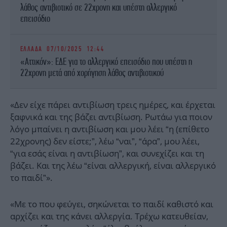
λάθος αντιβιοτικό σε 22χρονη και υπέστη αλλεργικό
επεισόδιο
ΕΛΛΑΔΑ
07/10/2025 12:44
«Αττικόν»: ΕΔΕ για το αλλεργικό επεισόδιο που υπέστη η
22χρονη μετά από χορήγηση λάθος αντιβιοτικού
«Δεν είχε πάρει αντιβίωση τρεις ημέρες, και έρχεται
ξαφνικά και της βάζει αντιβίωση. Ρωτάω για ποιον
λόγο μπαίνει η αντιβίωση και μου λέει “η (επίθετο
22χρονης) δεν είστε;”, λέω “ναι”, “άρα”, μου λέει,
“για εσάς είναι η αντιβίωση”, και συνεχίζει και τη
βάζει. Και της λέω “είναι αλλεργική, είναι αλλεργικό
το παιδί”».
«Με το που φεύγει, σηκώνεται το παιδί καθιστό και
αρχίζει και της κάνει αλλεργία. Τρέχω κατευθείαν,