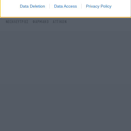
Data Deletion
Data Access
Privacy Policy
ΔΙΑΒΑΣΤΕ ΠΕΡΙΣΣΟΤΕΡΑ
ΑΤΤΙΚΌ ΝΟΣΟΚΟΜΕΊΟ
ΑΛΛΕΡΓΊΑ
ΝΟΣΗΛΕΎΤΡΙΕΣ
ΦΆΡΜΑΚΟ
ΑΤΤΙΚΌΝ