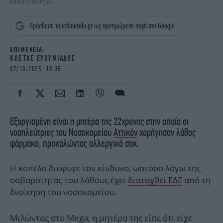
ΔΗΜΗΤΡΟΠΟΥΛΟΣ
iBOOKS
ΖΩΔΙΑ
OSCARS
THE OCEAN
Πρόσθεσε το iefimerida.gr ως προτιμώμενη πηγή στη Google
MEDIA
ELAMEFORA
ΕΠΙΜΕΛΕΙΑ:
ΚΩΣΤΑΣ ΕΥΘΥΜΙΑΔΗΣ
NEWSLETTER
07/10/2025 18:35
Εξοργισμένη είναι η μητέρα της 22χρονης στην οποία οι
νοσηλεύτριες του Νοσοκομείου
Αττικόν
χορήγησαν λάθος
φάρμακο, προκαλώντας αλλεργικό σοκ.
Η κοπέλα διέφυγε τον κίνδυνο, ωστόσο λόγω της
σοβαρότητας του λάθους έχει
διαταχθεί ΕΔΕ
από τη
διοίκηση του νοσοκομείου.
Μιλώντας στο Mega, η μητέρα της είπε ότι είχε