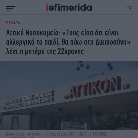
ΕΛΛΑΔΑ
ΕΙΔΗΣΕΙΣ
ΠΟΛΙΤΙΚΗ
Αττικό Νοσοκομείο: «Τους είπα ότι είναι
NON PAPER
ΕΛΛΑΔΑ
αλλεργικό το παιδί, θα πάω στη Δικαιοσύνη»
ΟΙΚΟΝΟΜΙΑ
ΚΟΣΜΟΣ
λέει η μητέρα της 22χρονης
ΠΟΛΙΤΙΣΜΟΣ
ΠΑΝΕΛΛΗΝΙΕΣ
ΖΩΗ
ΣΠΟΡ
ΓΥΝΑΙΚΑ
ENGLISH EDITION
ΠΟΛΗ
STORIES
ΕΚΛΟΓΕΣ
TRAVEL
ΤΕΧΝΟΛΟΓΙΑ
ΥΓΕΙΑ
DESIGN
ΟΛΥΜΠΙΑΚΟΙ ΑΓΩΝΕΣ
EURO
GREEN
PODCAST
iAUTOKINITO
iOPINIONS
iGASTRONOMIE
Νοσοκομείο «Αττικόν» / Φωτογραφία: EUROKINISSI / ΣΩΤΗΡΗΣ