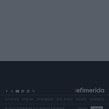
ΤΑΥΤΟΤΗΤΑ
ΧΡΗΣΙΜΑ
ΕΠΙΚΟΙΝΩΝΙΑ
ΟΡΟΙ ΧΡΗΣΗΣ
PRIVACY
ΔΙΑΦΗΜΙΣΗ
© 2026 IEFIMERIDA ALL RIGHTS RESERVED
ΜΕΛΟΣ