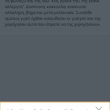
τη φωνάζω και της λέω “έλα, βγάλε την, της έκανε
αλλεργία”. Δύσπνοια, κοκκινίλα, κοκκίνισε
ολόκληρη, βήχα και μετά μελάνιασε. Συνήλθε
αμέσως γιατί ήρθαν κατευθείαν οι γιατροί και της
χορήγησαν αυτά που έπρεπε να της χορηγήσουν».