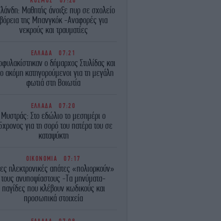
ΚΟΣΜΟΣ
07:26
ϊλάνδη: Μαθητής άνοιξε πυρ σε σχολείο
βόρεια της Μπανγκόκ -Αναφορές για
νεκρούς και τραυματίες
ΕΛΛΑΔΑ
07:21
οφυλακίστηκαν ο δήμαρχος Στυλίδας και
ο ακόμη κατηγορούμενοι για τη μεγάλη
φωτιά στη Βοιωτία
ΕΛΛΑΔΑ
07:20
Μυστράς: Στο εδώλιο το μεσημέρι ο
5χρονος για τη σορό του πατέρα του σε
καταψύκτη
ΟΙΚΟΝΟΜΙΑ
07:17
ες ηλεκτρονικές απάτες «πολιορκούν»
τους ανυποψίαστους -Τα μηνύματα-
παγίδες που κλέβουν κωδικούς και
προσωπικά στοιχεία