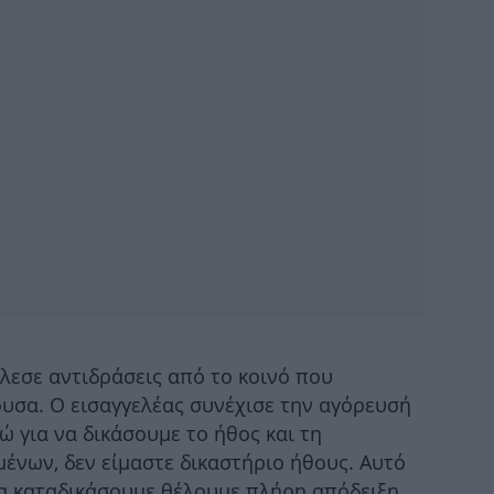
Ε
άμ
Σ
Σο
Ρό
λεσε αντιδράσεις από το κοινό που
-Έσ
ουσα. Ο εισαγγελέας συνέχισε την αγόρευσή
ώ για να δικάσουμε το ήθος και τη
νων, δεν είμαστε δικαστήριο ήθους. Αυτό
Χω
να καταδικάσουμε θέλουμε πλήρη απόδειξη.