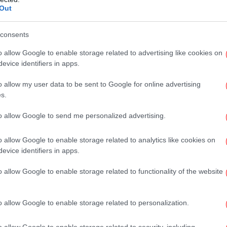
πολογίες τους είχαν παραδεχθεί ότι υπήρξε
Out
Ο
ρονη μέσα στο ΑΤ Ομονοίας, χαρακτήρισαν
απ
 επέμειναν πως ό,τι συνέβη ήταν με τη
consents
o allow Google to enable storage related to advertising like cookies on
evice identifiers in apps.
διε
EB
o allow my user data to be sent to Google for online advertising
s.
 απαλλαγή των δύο κατηγορουμένων
Νύ
to allow Google to send me personalized advertising.
 για το αδίκημα του ομαδικού βιασμού.
το
ή του τρίτου από το αδίκημα της συνέργειας
o allow Google to enable storage related to analytics like cookies on
ηρυχθεί ένοχος ο δεύτερος κατηγορούμενος
evice identifiers in apps.
εδομένων, καθώς βιντεοσκοπούσε τα όσα
Ισ
υ Α.Τ. Ομόνοιας.
o allow Google to enable storage related to functionality of the website
κτενώς στα όσα προέκυψαν από την
o allow Google to enable storage related to personalization.
Πο
όπως είπε κατά την άποψή του υπάρχουν
ανακολουθίες στις καταθέσεις της
o allow Google to enable storage related to security, including