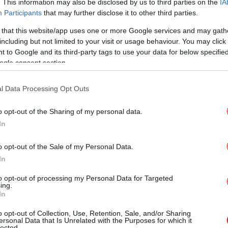
Ο 
. This information may also be disclosed by us to third parties on the
IA
συ
Participants
that may further disclose it to other third parties.
 that this website/app uses one or more Google services and may gath
including but not limited to your visit or usage behaviour. You may click 
ης
 to Google and its third-party tags to use your data for below specifi
ogle consent section.
τάθεσή της στο δικαστήριο είχε υποστηρίξει
μενο βιασμό το βράδυ της 11ης Οκτωβρίου
«Έ
l Data Processing Opt Outs
κατηγορούμενους αστυνομικούς, που έκαναν
o opt-out of the Sharing of my personal data.
ιμένου να τους ρωτήσει για ένα πρόβλημα
In
ημα εστίασης που δούλευε. Εκείνοι,
 δήλωσαν άγνοια και της πρότειναν να πάει
Πέ
o opt-out of the Sale of my Personal Data.
-Η
ου ΑΤ Ομονοίας. Όταν έφτασαν εκεί,
In
, δύο εξ αυτών την οδήγησαν στα
to opt-out of processing my Personal Data for Targeted
 τον έναν να την βιντεοσκοπεί.
ing.
In
Κα
λική επαφή οι κατηγορούμενοι
o opt-out of Collection, Use, Retention, Sale, and/or Sharing
ersonal Data that Is Unrelated with the Purposes for which it
lected.