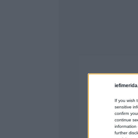
iefimerida
If you wish 
sensitive in
confirm you
continue se
information 
further disc