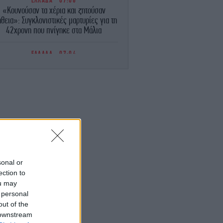
ΕΛΛΑΔΑ
07:08
«Κουνούσαν τα χέρια και ζητούσαν
θεια»: Συγκλονιστικές μαρτυρίες για τη
42χρονη που πνίγηκε στα Μάλια
ΕΛΛΑΔΑ
07:04
Καιρός: Ζέστη και τοπικές καταιγίδες
σήμερα -Έρχεται Σαββατοκύριακο με
40άρια και ισχυρά μελτέμια
ΕΛΛΑΔΑ
07:00
Απολογείται σήμερα η 46χρονη που
ατηγορείται για την επίθεση στη Marfin
φτασε χθες από τη Βρετανία, πέρασε τη
νύχτα στη ΓΑΔΑ
sonal or
ΖΩΗ
06:55
ection to
 Ανδρομάχη σε απόλυτο summer mood
ou may
Ποζάρει με μπικίνι μέσα στη θάλασσα
 personal
out of the
ΖΩΗ
06:52
 downstream