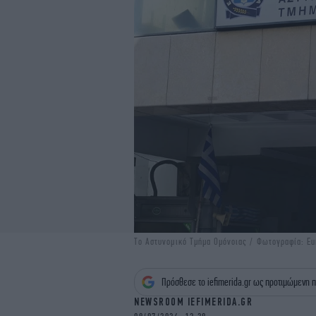
Το Αστυνομικό Τμήμα Ομόνοιας / Φωτογραφία: Eur
Πρόσθεσε το iefimerida.gr ως προτιμώμενη π
NEWSROOM IEFIMERIDA.GR