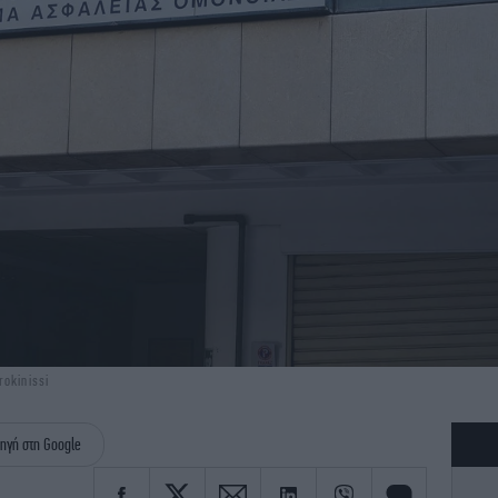
okinissi
ηγή στη Google