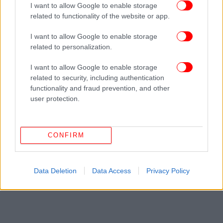
ΠΕΡΙΣΣΟΤΕΡΑ ΒΙΝΤΕΟ
I want to allow Google to enable storage
related to functionality of the website or app.
I want to allow Google to enable storage
Ακολουθήστε το
στο Google News
και μάθετε
related to personalization.
πρώτοι όλες τις ειδήσεις
I want to allow Google to enable storage
related to security, including authentication
Δείτε όλες τις τελευταίες
Ειδήσεις
από την Ελλάδα και τον Κόσμο,
functionality and fraud prevention, and other
στο
user protection.
ΔΙΑΒΑΣΤΕ ΠΕΡΙΣΣΟΤΕΡΑ
ΑΣΤΥΝΟΜΙΚΌΣ
ΝΤΟΥΜΠΆΙ
ΡΟΖ ΚΎΚΛΩΜΑ
ΡΟΖ ΠΑΡΤΙ
CONFIRM
Data Deletion
Data Access
Privacy Policy