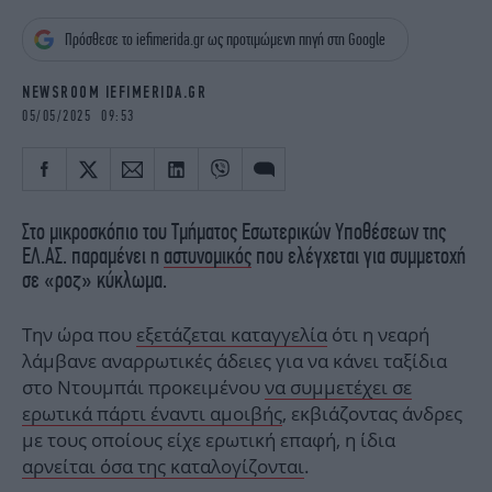
iBOOKS
ΖΩΔΙΑ
Πρόσθεσε το iefimerida.gr ως προτιμώμενη πηγή στη Google
OSCARS
THE OCEAN
MEDIA
ELAMEFORA
NEWSROOM IEFIMERIDA.GR
05/05/2025 09:53
NEWSLETTER
Στο μικροσκόπιο του Τμήματος Εσωτερικών Υποθέσεων της
ΕΛ.ΑΣ. παραμένει η
αστυνομικός
που ελέγχεται για συμμετοχή
σε «ροζ» κύκλωμα.
Την ώρα που
εξετάζεται καταγγελία
ότι η νεαρή
λάμβανε αναρρωτικές άδειες για να κάνει ταξίδια
στο Ντουμπάι προκειμένου
να συμμετέχει σε
ερωτικά πάρτι έναντι αμοιβής
, εκβιάζοντας άνδρες
με τους οποίους είχε ερωτική επαφή, η ίδια
αρνείται όσα της καταλογίζονται
.