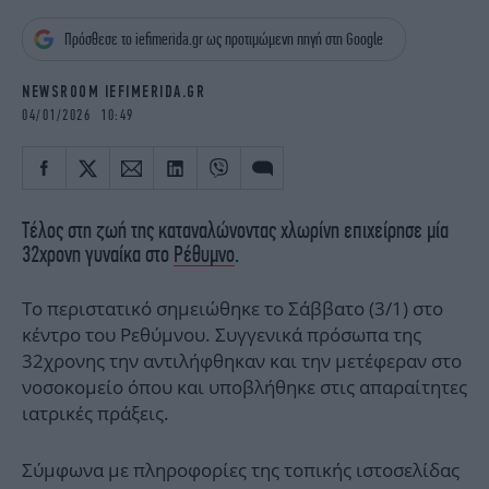
iBOOKS
ΖΩΔΙΑ
Πρόσθεσε το iefimerida.gr ως προτιμώμενη πηγή στη Google
OSCARS
THE OCEAN
MEDIA
ELAMEFORA
NEWSROOM IEFIMERIDA.GR
04/01/2026 10:49
NEWSLETTER
Τέλος στη ζωή της καταναλώνοντας χλωρίνη επιχείρησε μία
32χρονη γυναίκα στο
Ρέθυμνο
.
Το περιστατικό σημειώθηκε το Σάββατο (3/1) στο
κέντρο του Ρεθύμνου. Συγγενικά πρόσωπα της
32χρονης την αντιλήφθηκαν και την μετέφεραν στο
νοσοκομείο όπου και υποβλήθηκε στις απαραίτητες
ιατρικές πράξεις.
Σύμφωνα με πληροφορίες της τοπικής ιστοσελίδας