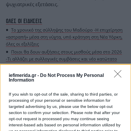
ψυχιατρικές εξετάσεις.
ΟΛΕΣ ΟΙ ΕΙΔΗΣΕΙΣ
Το χρονικό της σύλληψης του Μαδούρο -Η επιχείρηση
«αστραπή» μέσα στη νύχτα, υπό κράτηση στη Νέα Υόρκη,
όλες οι εξελίξεις
Ποιοι θα δουν αυξήσεις στους μισθούς μέσα στο 2026
-Τι αλλάζει με συλλογικές συμβάσεις και νέο κατώτατο
Σε ανοδική τροχιά ο υδράργυρος: Αφρικανική σκόνη
και βροχές σήμερα -Η πρόγνωση για τα Θεοφάνια
iefimerida.gr -
Do Not Process My Personal
Information
If you wish to opt-out of the sale, sharing to third parties, or
processing of your personal or sensitive information for
targeted advertising by us, please use the below opt-out
section to confirm your selection. Please note that after your
opt-out request is processed you may continue seeing
interest-based ads based on personal information utilized by
us or personal information disclosed to third parties prior to