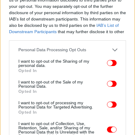
your opt-out. You may separately opt-out of the further
disclosure of your personal information by third parties on the
IAB’s list of downstream participants. This information may
also be disclosed by us to third parties on the
IAB’s List of
Downstream Participants
that may further disclose it to other
third parties.
Please note that this website/app uses one or more Google
Personal Data Processing Opt Outs
services and may gather and store information including but
not limited to your visit or usage behaviour. You may click to
I want to opt-out of the Sharing of my
personal data.
grant or deny consent to Google and its third-party tags to
Opted In
use your data for below specified purposes in below Google
consent section.
I want to opt-out of the Sale of my
Personal Data.
Opted In
ΠΕΡΙΣΣΟΤΕΡΑ ΒΙΝΤΕΟ
I want to opt-out of processing my
Personal Data for Targeted Advertising.
Opted In
Ακολουθήστε το
στο Google News
και μάθετε
I want to opt-out of Collection, Use,
πρώτοι όλες τις ειδήσεις
Retention, Sale, and/or Sharing of my
Personal Data that Is Unrelated with the