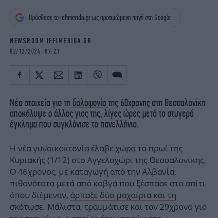
iBOOKS
ΖΩΔΙΑ
Πρόσθεσε το iefimerida.gr ως προτιμώμενη πηγή στη Google
OSCARS
THE OCEAN
MEDIA
ELAMEFORA
NEWSROOM IEFIMERIDA.GR
02/12/2024 07:23
NEWSLETTER
Νέα στοιχεία για τη
δολοφονία
της 60χρονης στη Θεσσαλονίκη
αποκάλυψε ο άλλος γιος της, λίγες ώρες μετά το στυγερό
έγκλημα που συγκλόνισε το πανελλήνιο.
Η νέα γυναικοκτονία έλαβε χώρα το πρωί της
Κυριακής (1/12) στο Αγγελοχώρι της Θεσσαλονίκης.
Ο 46χρονος, με καταγωγή από την Αλβανία,
πιθανότατα μετά από καβγά που ξέσπασε στο σπίτι
όπου διέμεναν,
άρπαξε δύο μαχαίρια και τη
σκότωσε
. Μάλιστα, τραυμάτισε και τον 29χρονο γιο