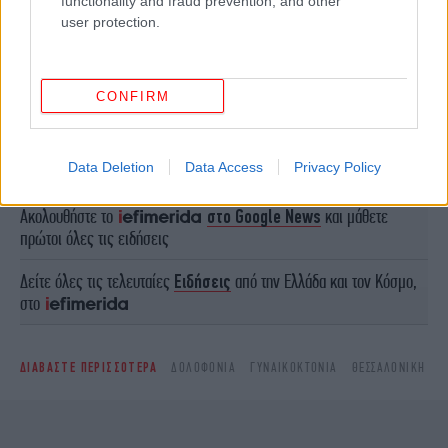
functionality and fraud prevention, and other
user protection.
CONFIRM
ΠΕΡΙΣΣΟΤΕΡΑ ΒΙΝΤΕΟ
Data Deletion
Data Access
Privacy Policy
Ακολουθήστε το
στο Google News
και μάθετε
πρώτοι όλες τις ειδήσεις
Δείτε όλες τις τελευταίες
Ειδήσεις
από την Ελλάδα και τον Κόσμο,
στο
ΔΙΑΒΑΣΤΕ ΠΕΡΙΣΣΟΤΕΡΑ
ΔΟΛΟΦΟΝΊΑ
ΓΥΝΑΙΚΟΚΤΟΝΙΑ
ΘΕΣΣΑΛΟΝΊΚΗ