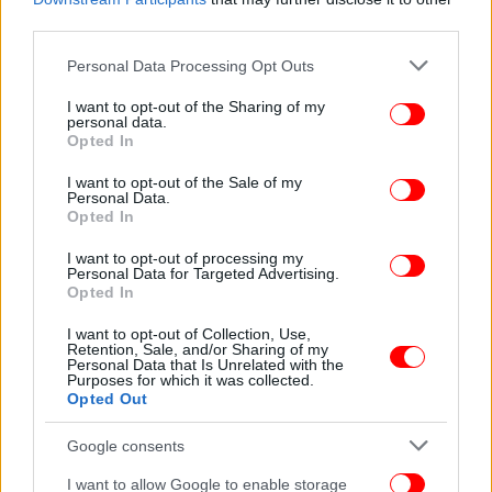
third parties.
Please note that this website/app uses one or more Google
Personal Data Processing Opt Outs
services and may gather and store information including but
Σημειώνεται πως, μετά τη φρικιαστική πράξη του, ο
not limited to your visit or usage behaviour. You may click to
I want to opt-out of the Sharing of my
46χρονος δράστης πήγε αυτοβούλως στο
personal data.
grant or deny consent to Google and its third-party tags to
Opted In
Αστυνομικό Τμήμα Θερμαϊκού, όπου ομολόγησε τις
use your data for below specified purposes in below Google
πράξεις του και συνελήφθη. Εναντίον του
consent section.
I want to opt-out of the Sale of my
σχηματίστηκε δικογραφία για ανθρωποκτονία με
Personal Data.
Opted In
δόλο και, όπως έγινε γνωστό, σήμερα θα οδηγηθεί
ενώπιον του εισαγγελέα.
I want to opt-out of processing my
Personal Data for Targeted Advertising.
Opted In
ΟΛΕΣ ΟΙ ΕΙΔΗΣΕΙΣ
I want to opt-out of Collection, Use,
Γυναικοκτονία στη Θεσσαλονίκη: Στον εισαγγελέα ο
Retention, Sale, and/or Sharing of my
Personal Data that Is Unrelated with the
46χρονος που σκότωσε τη σύζυγό του -Εκτός κινδύνου ο
Purposes for which it was collected.
29χρονος γιος της
Opted Out
Νέο έκτακτο της ΕΜΥ για την κακοκαιρία Bora: Βροχές
Google consents
και καταιγίδες μέχρι την Τρίτη -Ποιες περιοχές θα
πληγούν
I want to allow Google to enable storage