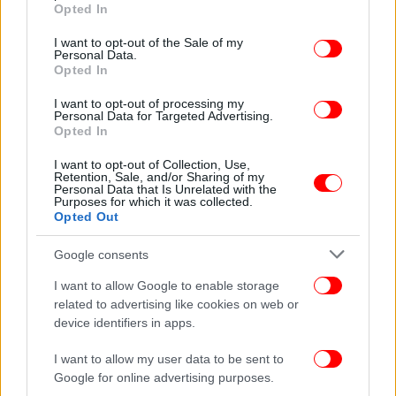
grant or deny consent to Google and its third-party tags to
Opted In
use your data for below specified purposes in below Google
Παράλληλα, εισάγεται εξουσιοδοτική διάταξη για
consent section.
I want to opt-out of the Sale of my
τον καθορισμό της διαδικασίας εκπρόθεσμης
Personal Data.
Opted In
απογραφής, της ψηφιακής επιβολής και της
είσπραξης των προβλεπόμενων προστίμων.
I want to opt-out of processing my
Personal Data for Targeted Advertising.
Opted In
I want to opt-out of Collection, Use,
Retention, Sale, and/or Sharing of my
Personal Data that Is Unrelated with the
Purposes for which it was collected.
Opted Out
Google consents
I want to allow Google to enable storage
related to advertising like cookies on web or
device identifiers in apps.
I want to allow my user data to be sent to
Google for online advertising purposes.