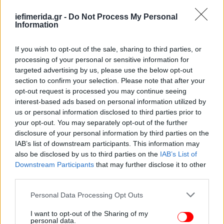
iefimerida.gr -
Do Not Process My Personal
Σύμφωνα με την αιτιολογική έκθεση, η
Information
προβλεπόμενη διαδικασία δεν συνιστά παράταση
της προθεσμίας απογραφής ούτε θίγει την επιβολή
If you wish to opt-out of the sale, sharing to third parties, or
διοικητικών προστίμων στις περιπτώσεις
processing of your personal or sensitive information for
εντοπισμού μη απογεγραμμένου ανελκυστήρα
targeted advertising by us, please use the below opt-out
εκτός της μεταβατικής διαδικασίας, είτε ύστερα από
section to confirm your selection. Please note that after your
opt-out request is processed you may continue seeing
καταγγελία είτε κατόπιν ελέγχου. Στόχος της
interest-based ads based on personal information utilized by
ρύθμισης είναι η ολοκλήρωση της καταγραφής του
us or personal information disclosed to third parties prior to
συνόλου των ανελκυστήρων της χώρας, η ενίσχυση
your opt-out. You may separately opt-out of the further
της ασφάλειάς τους και η συμμόρφωση της αγοράς.
disclosure of your personal information by third parties on the
IAB’s list of downstream participants. This information may
also be disclosed by us to third parties on the
IAB’s List of
Η τροπολογία προβλέπει ότι η τακτική συντήρηση
Downstream Participants
that may further disclose it to other
ανελκυστήρα που δεν διαθέτει αριθμό απογραφής
third parties.
δεν μπορεί να ολοκληρώνεται νόμιμα πριν από την
απογραφή του στο Μητρώο, με εξαίρεση τις
Please note that this website/app uses one or more Google
Personal Data Processing Opt Outs
απολύτως αναγκαίες εργασίες για την ασφαλή
services and may gather and store information including but
not limited to your visit or usage behaviour. You may click to
I want to opt-out of the Sharing of my
ακινητοποίηση ή την αποτροπή άμεσου κινδύνου.
personal data.