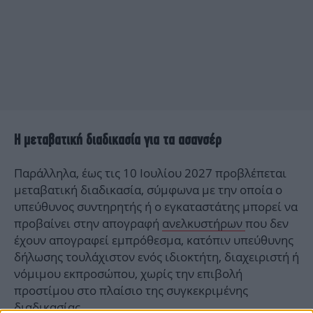
Η μεταβατική διαδικασία για τα ασανσέρ
Παράλληλα, έως τις 10 Ιουλίου 2027 προβλέπεται
μεταβατική διαδικασία, σύμφωνα με την οποία ο
υπεύθυνος συντηρητής ή ο εγκαταστάτης μπορεί να
προβαίνει στην απογραφή
ανελκυστήρων
που δεν
έχουν απογραφεί εμπρόθεσμα, κατόπιν υπεύθυνης
δήλωσης τουλάχιστον ενός ιδιοκτήτη, διαχειριστή ή
νόμιμου εκπροσώπου, χωρίς την επιβολή
προστίμου στο πλαίσιο της συγκεκριμένης
διαδικασίας.