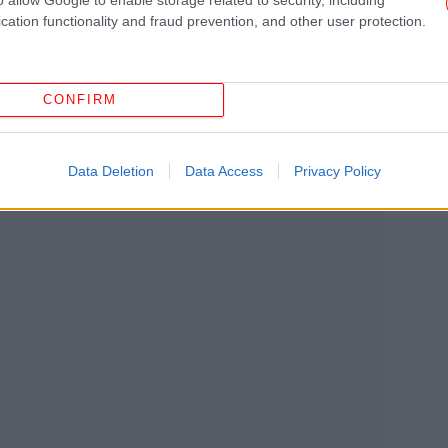
φικές δουλειές».
cation functionality and fraud prevention, and other user protection.
Η 
CONFIRM
Σχ
Data Deletion
Data Access
Privacy Policy
β
Η
πά
εί
Σα