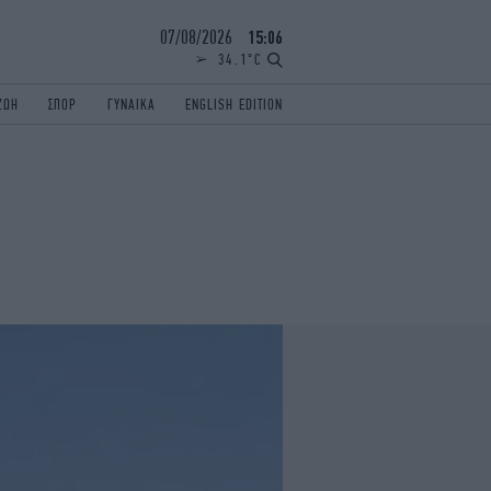
07/08/2026
15:06
34.1°C
ΖΩΗ
ΣΠΟΡ
ΓΥΝΑΙΚΑ
ENGLISH EDITION
ΕΛΛΑΔΑ
ΠΑΝΕΛΛΗΝΙΕΣ
ENGLISH EDITION
TRAVEL
ΟΛΥΜΠΙΑΚΟΙ ΑΓΩΝΕΣ
iAUTOKINITO
ΖΩΔΙΑ
ELAMEFORA