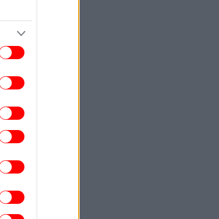
ΕΛΛΑΔΑ
17:16
 Παιδείας: Στεγαστικό επίδομα σε 1.120
φοιτητές σε Βόλο, Λάρισα, Τρίκαλα,
Καρδίτσα και Λαμία
ΕΛΛΑΔΑ
17:11
ωτιά στην Αττικοβοιωτία: Το 55% της
τασης κάηκε σε δύο βράδια -Οι φλόγες
ελευθέρωσαν ενέργεια ίση με 6 βόμβες
Χιροσίμα
ΣΠΟΡ
17:08
υρκικά ΜΜΕ: «Η Γαλατασαράι κατέθεσε
όταση στον ΠΑΟΚ για Κωνσταντέλια με
δανεισμό και οψιόν αγοράς»
ΖΩΗ
17:07
Ο Κριστιάνο Ρονάλντο επιδεικνύει την
ντυπωσιακή συλλογή υπεραυτοκινήτων
του -Όλα πανάκριβα