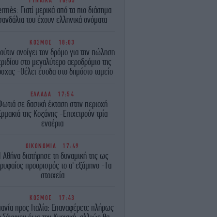
ΓΥΝΑΙΚΑ
18:05
rmès: Γιατί μερικά από τα πιο διάσημα
σανδάλια του έχουν ελληνικά ονόματα
ΚΟΣΜΟΣ
18:03
ούτιν ανοίγει τον δρόμο για την πώληση
ριδίου στο μεγαλύτερο αεροδρόμιο της
σχας -Θέλει έσοδα στο δημόσιο ταμείο
ΕΛΛΑΔΑ
17:54
Φωτιά σε δασική έκταση στην περιοχή
Ερμακιά της Κοζάνης -Επιχειρούν τρία
εναέρια
ΟΙΚΟΝΟΜΙΑ
17:49
 Αθήνα διατήρησε τη δυναμική της ως
ρυφαίος προορισμός το α' εξάμηνο -Τα
στοιχεία
ΚΟΣΜΟΣ
17:43
πανία προς Ιταλία: Επαναφέρετε πλήρως