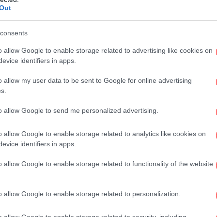
ν κόσμο τον δικό μας αυτή τη στιγμή. Τρία
Out
Υπ.
consents
ς Άννας μίλησε στο ίδιο Μέσο για το
o allow Google to enable storage related to advertising like cookies on
είμαστε. Δεν μπορεί να μιλήσει κανείς για
evice identifiers in apps.
Φ
ριών παιδιών...».
έκ
o allow my user data to be sent to Google for online advertising
απ
s.
γνώριζα τη γυναίκα. Ήταν μητέρα τριών
κρό, το ένα γύρω στα 30, το μεγάλο, και το
to allow Google to send me personalized advertising.
Ήταν ήσυχη γυναίκα, δεν ήταν μπλεγμένη σε
Το
 στο χωριό, ήταν από εδώ από το χωριό,
o allow Google to enable storage related to analytics like cookies on
πρ
evice identifiers in apps.
ισμό στα Πηγάδια. Η μάνα της μένει εδώ στο
αι τη φρόντιζε, γιατί η μάνα της είναι
o allow Google to enable storage related to functionality of the website
ανε και οι δύο: και ο δράστης και η κοπέλα»,
ης και συνέχισε: «
Αυτός (ο 54χρονος)
είχε
ε
o allow Google to enable storage related to personalization.
ε εδώ στο τυροκομείο του χωριού και ήταν
κάποια σχολικά δρομολόγια, εποχιακά, όχι
o allow Google to enable storage related to security, including