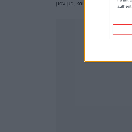
μόνιμα, και είχε και κτηνοτρο
authenti