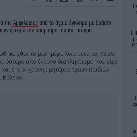
He
ία της
Αμφιλοχίας
από το άγριο έγκλημα με δράστη
ε εν ψυχρώ την κουμπάρα του και ύστερα
Ο Π
με
Μό
θηκε χθες το μεσημέρι, λίγο μετά τις 15:30,
ς, ύστερα από έντονο διαπληκτισμό που είχε
 και της
51χρονης μητέρας τριών παιδιών
ι Βάλτου.
Η
κο
Ισ