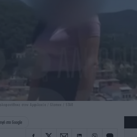
δολοφονήθηκε στην Αμφιλοχία / Glomex / STAR
ηγή στη Google