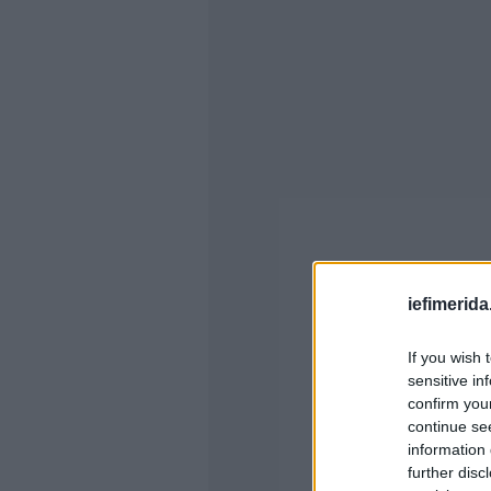
iefimerida
If you wish 
sensitive in
confirm you
continue se
information 
further disc