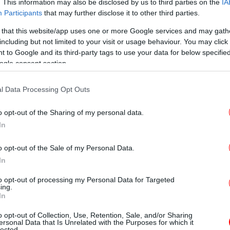
. This information may also be disclosed by us to third parties on the
IA
Participants
that may further disclose it to other third parties.
Β.
ρας, κατά τη διαδρομή από το ένα χωριό
 that this website/app uses one or more Google services and may gath
ε
including but not limited to your visit or usage behaviour. You may click 
κ
ε. Φτάνοντας στο σπίτι της γυναίκας,
ο
 to Google and its third-party tags to use your data for below specifi
μπάρα του να τον περιμένει λίγα λεπτά για
ogle consent section.
κείνη κατέβαζε τα ψώνια από το αυτοκίνητο,
λησε στο κεφάλι με ένα μονόκαννο
Χ
l Data Processing Opt Outs
ά έστρεψε το όπλο στον εαυτό του και
άκουσε τους πυροβολισμούς κατευθύνθηκε
o opt-out of the Sharing of my personal data.
σύζυγο της 51χρονης Άννας να καταρρέει στη
In
ς ήταν κτηνοτρόφος και εργαζόταν ως
o opt-out of the Sale of my Personal Data.
 είχε βαφτίσει ένα από τα τρία παιδιά του
In
to opt-out of processing my Personal Data for Targeted
ing.
ΙΣ
χρονικό διάστημα»
In
τω
o opt-out of Collection, Use, Retention, Sale, and/or Sharing
ιες με τη Ζήνα» μίλησε ο γιος της
ersonal Data that Is Unrelated with the Purposes for which it
lected.