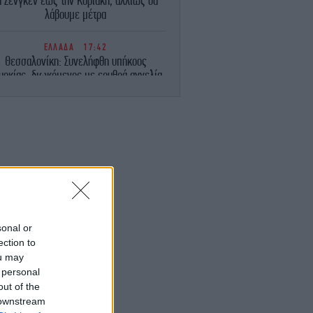
η Σένγκεν έως την Κυριακή, αλλιώς θα
λάβουμε μέτρα
ΕΛΛΑΔΑ
17:42
Θεσσαλονίκη: Συνελήφθη υπήκοος
υρκίας, διωκόμενος με ερυθρά αγγελία
των τουρκικών Αρχών
ΣΠΟΡ
17:41
φρέ Μονκαντά: O νέος mastermind του
γγέλη Μαρινάκη είναι ο άνθρωπος που
ανακάλυψε τον Εμπαπέ
ΤΕΧΝΟΛΟΓΙΑ
17:38
 Sports FC 27: Όσα ξέρουμε μέχρι τώρα
για το πολυαναμενόμενο video game
sonal or
ection to
ou may
ΖΩΗ
17:34
Στην Κεφαλονιά η Ελένη Μενεγάκη
 personal
-Απόλαυσε εκλεκτούς μεζέδες σε
out of the
εστιατόριο του νησιού [βίντεο]
 downstream