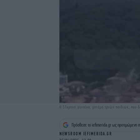
H 51χρονη γυναίκα, μητέρα τριών παιδιών, που 
Πρόσθεσε το iefimerida.gr ως προτιμώμενη π
NEWSROOM IEFIMERIDA.GR