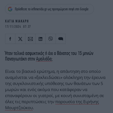
iBOOKS
ΖΩΔΙΑ
Πρόσθεσε το iefimerida.gr ως προτιμώμενη πηγή στη Google
OSCARS
THE OCEAN
MEDIA
ELAMEFORA
ΚΑΤΙΑ ΝΙΑΚΑΡΗ
17/11/2024 07:37
NEWSLETTER
Ήταν τελικά ασφυκτικός ή όχι ο θάνατος του 15 μηνών
Παναγιωτάκη στην
Αμαλιάδα
;
Είναι το βασικό ερώτημα, η απάντηση στο οποίο
αναμένεται να «ξεκλειδώσει» ολόκληρη την έρευνα
της συγκλονιστικής υπόθεσης των θανάτων των 5
μωρών και ενός ακόμα που κατάφεραν να
επαναφέρουν οι γιατροί, με κοινή συνισταμένη σε
όλες τις περιπτώσεις την
παρουσία της Ειρήνης
Μουρτζούκου
.