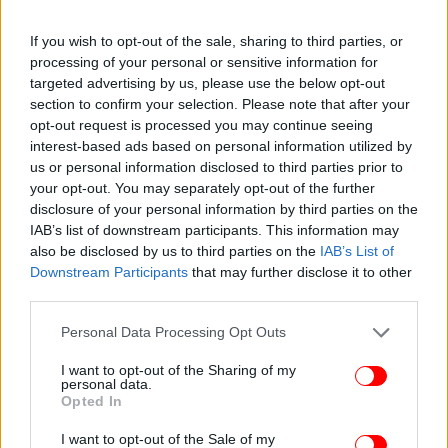
κατέληξε το μεσημέρι της 5ης Αυγούστου 2024,
λίγες ώρες μετά από έντονο καβγά που είχε η
If you wish to opt-out of the sale, sharing to third parties, or
processing of your personal or sensitive information for
μητέρα του με την 24χρονη, και μπορεί να ανοίξει
targeted advertising by us, please use the below opt-out
τον δρόμο για να διαπιστωθεί τι έχει συμβεί και με
section to confirm your selection. Please note that after your
τα υπόλοιπα τέσσερα μωράκια.
opt-out request is processed you may continue seeing
interest-based ads based on personal information utilized by
Πηγές στο iefimerida: Μέχρι τώρα φαίνεται πως κάτι
us or personal information disclosed to third parties prior to
δεν πάει καλά
your opt-out. You may separately opt-out of the further
disclosure of your personal information by third parties on the
IAB’s list of downstream participants. This information may
Αρμόδιες πηγές
μιλώντας στο iefimerida
also be disclosed by us to third parties on the
IAB’s List of
εξηγούσαν πως «δεν σημαίνει ότι και οι 5 θάνατοι
Downstream Participants
that may further disclose it to other
προήλθαν από εγκληματική ενέργεια, μπορεί ένας,
third parties.
μπορεί και κανένας. Αυτό ερευνάται. Πάντως μέχρι
Please note that this website/app uses one or more Google
τώρα φαίνεται πως κάτι δεν πάει καλά».
Personal Data Processing Opt Outs
services and may gather and store information including but
not limited to your visit or usage behaviour. You may click to
I want to opt-out of the Sharing of my
personal data.
grant or deny consent to Google and its third-party tags to
Opted In
use your data for below specified purposes in below Google
consent section.
I want to opt-out of the Sale of my