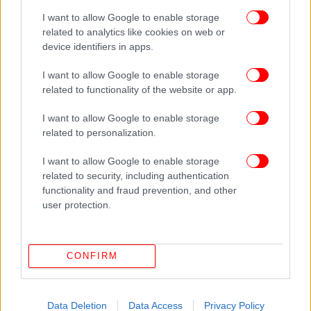
I want to allow Google to enable storage
related to analytics like cookies on web or
device identifiers in apps.
I want to allow Google to enable storage
Την ίδια ώρα,
συνεχίζονται οι καταθέσεις μαρτύρων
related to functionality of the website or app.
που περνούν καθημερνά το κατώφλι της ΓΑΔΑ και
δίνουν όσο το δυνατόν περισσότερα στοιχεία
I want to allow Google to enable storage
-μεταξύ άλλων- για όσα γνωρίζουν σχετικά με τη
related to personalization.
σχέση της Ειρήνης Μουρτζούκου με την Πόπη (τη
I want to allow Google to enable storage
μητέρα του Παναγιωτάκη), τον χαρακτήρα της
related to security, including authentication
24χρονης, τα βίαια ξεσπάσματα της και τις σκηνές
functionality and fraud prevention, and other
ζηλοτυπίας, στοιχεία που καθίστανται ιδιαιτέρως
user protection.
επιβαρυντικά για εκείνη.
Μέσα από αυτές τις καταθέσεις, εάν επιβεβαιωθεί
CONFIRM
ότι πρόκειται για εγκληματική ενέργεια, φαίνεται
ότι προκύπτει και το κίνητρο, το οποίο εστιάζεται
στα αισθήματα ζήλιας που φέρεται να είχε η
Data Deletion
Data Access
Privacy Policy