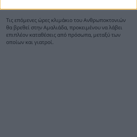
24χρονη.
Τις επόμενες ώρες κλιμάκιο του Ανθρωποκτονιών
θα βρεθεί στην Αμαλιάδα, προκειμένου να λάβει
επιπλέον καταθέσεις από πρόσωπα, μεταξύ των
οποίων και γιατροί.