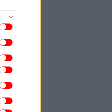
Εύβοια: Πέθανε ο 37χρονος
τοσικλετιστής που είχε τραυματιστεί σε
τροχαίο με αγριογούρουνο
ΕΛΛΑΔΑ
21:13
Οριοθετήθηκε η φωτιά στην Κρήνη
Φαρσάλων -Στο σημείο παραμένουν
ισχυρές δυνάμεις της πυροσβεστικής
ΖΩΗ
21:10
ποκαλυπτικός Λάκης Γαβαλάς ανήμερα
ν γενεθλίων του: «Είναι οι κυρίες που
με οχυρώνουν και με προστατεύουν»
ΕΛΛΑΔΑ
21:08
 κλίμα συγκίνησης το τελευταίο «αντίο»
τον Αριστοτέλη Δαμίγο, τον πιλότο που
κοτώθηκε στη σύγκρουση ελικοπτέρων
στην Ψάθα
ΓΥΝΑΙΚΑ
21:00