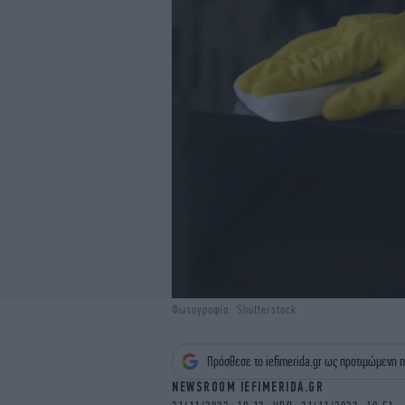
Φωτογραφία: Shutterstock
Πρόσθεσε το iefimerida.gr ως προτιμώμενη π
NEWSROOM IEFIMERIDA.GR