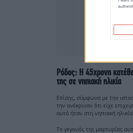
authenti
Ρόδος: Η 45χρονη κατέθεσ
της σε νηπιακή ηλικία
Επίσης, σύμφωνα με την ιστοσ
την ανέκριναν ότι είχε επιχει
αυτό ήταν στη νηπιακή ηλικία
Το γεγονός της μαρτυρίας αυ