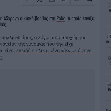
Ο
π
 η 45χρονη οικιακή βοηθός στη
Ρόδο
, η οποία έπνιξε
ιές.
«Εξ
ς συλληφθείσας, ο λόγος που προχώρησε
Λευ
ναντίον της γυναίκας που την είχε
ι, είναι
επειδή η ηλικιωμένη «δεν με άφηνε
ε»
.
Ο
σ
Επ
Βι