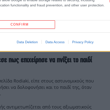
Ο 
μ
cation functionality and fraud prevention, and other user protection.
CONFIRM
Data Deletion
Data Access
Privacy Policy
ε πως επιχείρησε να πνίξει το παιδί
-Το
ελίδα Rodiaki, είπε στους αστυνομικούς που
ρήσει να δολοφονήσει και το παιδί της, όταν
.
τής αντιμετωπίζεται από τους αξιωματικούς