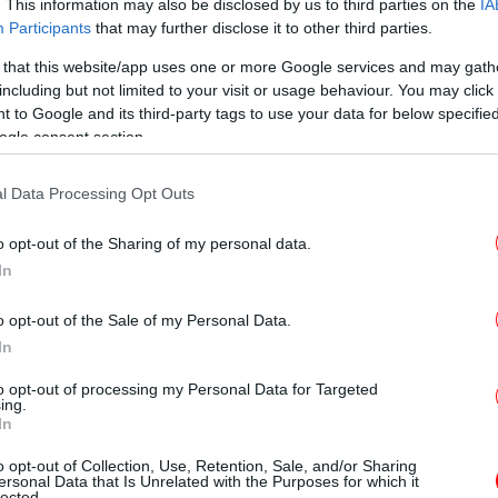
. This information may also be disclosed by us to third parties on the
IA
Κοκ
Participants
that may further disclose it to other third parties.
αίνεται ότι έχει πολλά ακόμη επεισόδια,
 that this website/app uses one or more Google services and may gath
ις δολοφονίες άλλων τριών ηλικιωμένων,
including but not limited to your visit or usage behaviour. You may click 
 με μαξιλάρι.
 to Google and its third-party tags to use your data for below specifi
ogle consent section.
ομολογία της οικιακής βοηθού για τη
θα
l Data Processing Opt Outs
o opt-out of the Sharing of my personal data.
στιδα, που είναι κάτοικος Ρόδου, κάλεσε τη
Μπ
In
έπα
πε στους αστυνομικούς να πάνε στο σπίτι της
 γιαγιά που πρόσεχα».
o opt-out of the Sale of my Personal Data.
In
κε ότι σκότωσε τη γυναίκα που πρόσεχε,
Αμα
to opt-out of processing my Personal Data for Targeted
η 
ι. Πράγματι, στο θύμα εντοπίστηκε ασφυξία.
ing.
In
 κατάθεσης η 45χρονη ομολόγησε ότι έχει
o opt-out of Collection, Use, Retention, Sale, and/or Sharing
ersonal Data that Is Unrelated with the Purposes for which it
ς -όπως υποστήριξε η μα από αυτές είχε
lected.