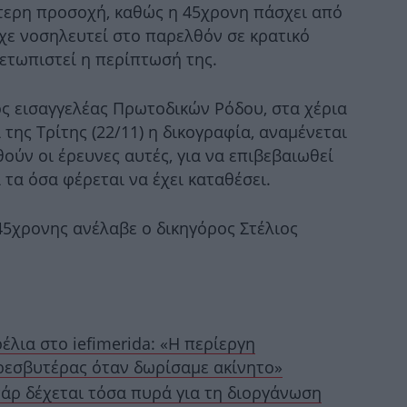
μ
ίτερη προσοχή, καθώς η 45χρονη πάσχει από
ίχε νοσηλευτεί στο παρελθόν σε κρατικό
ετωπιστεί η περίπτωσή της.
Γ
Β
ος εισαγγελέας Πρωτοδικών Ρόδου, στα χέρια
της Τρίτης (22/11) η δικογραφία, αναμένεται
ούν οι έρευνες αυτές, για να επιβεβαιωθεί
 τα όσα φέρεται να έχει καταθέσει.
ρ
5χρονης ανέλαβε ο δικηγόρος Στέλιος
α
λια στο iefimerida: «Η περίεργη
ρεσβυτέρας όταν δωρίσαμε ακίνητο»
Ιρ
τάρ δέχεται τόσα πυρά για τη διοργάνωση