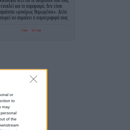
υχολογία λέει ότι οι άνθρωποι που τους
ενοχλεί και το παραμικρό, δεν είναι
αραίτητα «μονίμως θυμωμένοι»: Δείτε
 μπορεί να σημαίνει η συμπεριφορά τους
ΖΩΗ
22:09
Λαμπερό πάρτι στην Κέρκυρα σε mega
cht 450 εκατομμυρίων -Οικοδεσπότης ο
ισεκατομμυριούχος, πρέσβης των ΗΠΑ
ην Ιταλία, Τίλμαν Φερτίτα, ποιοι πήγαν
ΕΛΛΑΔΑ
22:05
γκρουση ελικοπτέρων στην Ψάθα: «Δεν
ρχε οπτική επαφή» -Τι φέρεται να είπε
ο Έλληνας χειριστής του δεύτερου Bell
sonal or
STORIES
22:04
ection to
«Το γλέντι είναι μια οργανωμένη
ou may
νταρσία»: πώς εξελίχθηκε η νυχτερινή
 personal
ή στους αιώνες - Μια ιστορικός απαντά
out of the
 downstream