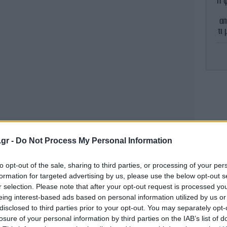
Η ψ
απ
τι
ya
δ
στ
Σύ
υπή
.gr -
Do Not Process My Personal Information
to opt-out of the sale, sharing to third parties, or processing of your per
formation for targeted advertising by us, please use the below opt-out s
r selection. Please note that after your opt-out request is processed y
α
eing interest-based ads based on personal information utilized by us or
ζω
disclosed to third parties prior to your opt-out. You may separately opt-
losure of your personal information by third parties on the IAB’s list of