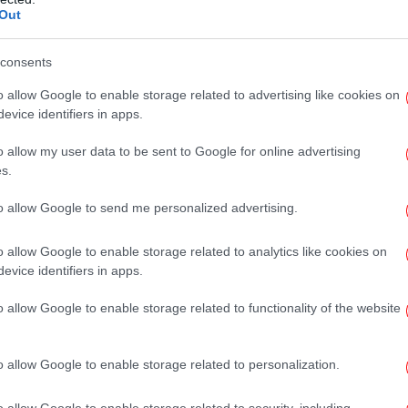
Out
μο
 δόση ζάχαρης.
consents
υς των τριών θανάτων (τα πιστοποιητικά
 γυναικών.
o allow Google to enable storage related to advertising like cookies on
evice identifiers in apps.
 πριν από 5-6 χρόνια. Οι δύο έγιναν στη
o allow my user data to be sent to Google for online advertising
s.
Α
to allow Google to send me personalized advertising.
τω
o allow Google to enable storage related to analytics like cookies on
evice identifiers in apps.
Σε
o allow Google to enable storage related to functionality of the website
σ
σ
o allow Google to enable storage related to personalization.
o allow Google to enable storage related to security, including