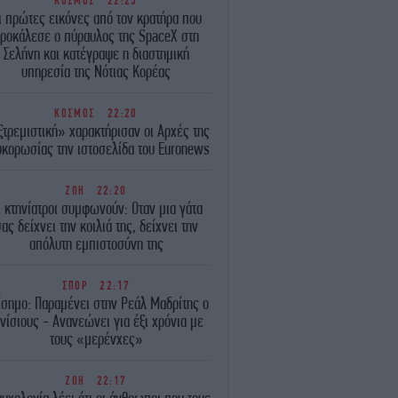
ΚΟΣΜΟΣ
22:23
ι πρώτες εικόνες από τον κρατήρα που
ροκάλεσε ο πύραυλος της SpaceX στη
Σελήνη και κατέγραψε η διαστημική
υπηρεσία της Νότιας Κορέας
ΚΟΣΜΟΣ
22:20
τρεμιστική» χαρακτήρισαν οι Αρχές της
κορωσίας την ιστοσελίδα του Euronews
ΖΩΗ
22:20
ι κτηνίατροι συμφωνούν: Οταν μια γάτα
ας δείχνει την κοιλιά της, δείχνει την
απόλυτη εμπιστοσύνη της
ΣΠΟΡ
22:17
ίσημο: Παραμένει στην Ρεάλ Μαδρίτης ο
νίσιους - Ανανεώνει για έξι χρόνια με
τους «μερένχες»
ΖΩΗ
22:17