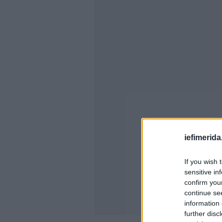
iefimerida
If you wish 
sensitive in
confirm you
continue se
information 
further disc