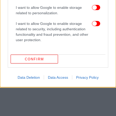
Ακολουθήστε το
στο Google News
και μάθετε
πρώτοι όλες τις ειδήσεις
I want to allow Google to enable storage
related to personalization.
Δείτε όλες τις τελευταίες
Ειδήσεις
από την Ελλάδα και τον Κόσμο,
I want to allow Google to enable storage
στο
related to security, including authentication
functionality and fraud prevention, and other
user protection.
ΔΙΑΒΑΣΤΕ ΠΕΡΙΣΣΟΤΕΡΑ
ΑΛΕΞΑΝΔΡΑ ΝΙΚΑ
BENTLEY
ΠΑΡΆΣΥΡΣΗ
ΚΟΛΩΝΆΚΙ
ΑΥΤΌΠΤΗΣ ΜΆΡΤΥΡΑΣ
CONFIRM
Data Deletion
Data Access
Privacy Policy