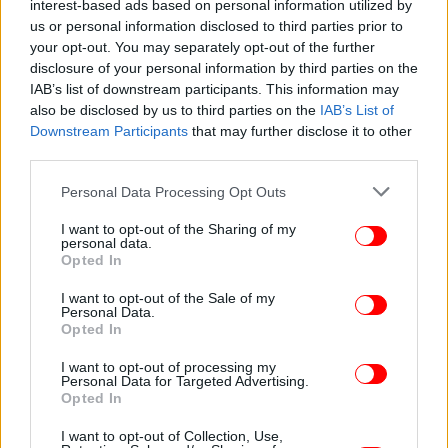
interest-based ads based on personal information utilized by
us or personal information disclosed to third parties prior to
your opt-out. You may separately opt-out of the further
disclosure of your personal information by third parties on the
IAB’s list of downstream participants. This information may
ΟΛΕΣ ΟΙ ΕΙΔΗΣΕΙΣ
also be disclosed by us to third parties on the
IAB’s List of
Έφοδος της ΕΛ.ΑΣ. στα γραφεία της εταιρείας σεκιούρτι
Downstream Participants
that may further disclose it to other
third parties.
που έδωσε τα νέα βίντεο για τα Τέμπη
Έρχονται δύο κύματα με βροχές και χιόνια, το ένα από
Please note that this website/app uses one or more Google
Personal Data Processing Opt Outs
την Πέμπτη -Θα ακολουθήσει ισχυρότερο, τι λέει ο Ν.
services and may gather and store information including but
Καντερές
not limited to your visit or usage behaviour. You may click to
I want to opt-out of the Sharing of my
personal data.
grant or deny consent to Google and its third-party tags to
Γερ. Παπαδόπουλος: Χαραμάδα αισιοδοξίας -Άλλαξε η
Opted In
use your data for below specified purposes in below Google
επιθετική σεισμική ακολουθία, ίσως ενεργοποιήθηκε
consent section.
I want to opt-out of the Sale of my
γειτονικό ρήγμα
Personal Data.
Opted In
I want to opt-out of processing my
Personal Data for Targeted Advertising.
Opted In
I want to opt-out of Collection, Use,