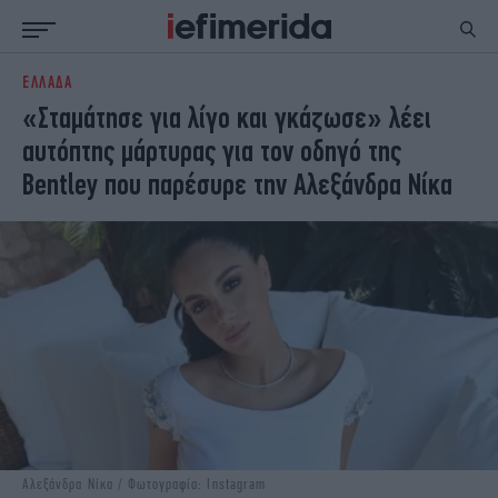
ΕΛΛΑΔΑ
ΕΙΔΗΣΕΙΣ
ΠΟΛΙΤΙΚΗ
«Σταμάτησε για λίγο και γκάζωσε» λέει
NON PAPER
ΕΛΛΑΔΑ
αυτόπτης μάρτυρας για τον οδηγό της
ΟΙΚΟΝΟΜΙΑ
ΚΟΣΜΟΣ
Bentley που παρέσυρε την Αλεξάνδρα Νίκα
ΠΟΛΙΤΙΣΜΟΣ
ΠΑΝΕΛΛΗΝΙΕΣ
ΖΩΗ
ΣΠΟΡ
ΓΥΝΑΙΚΑ
ENGLISH EDITION
ΠΟΛΗ
STORIES
ΕΚΛΟΓΕΣ
TRAVEL
ΤΕΧΝΟΛΟΓΙΑ
ΥΓΕΙΑ
DESIGN
ΟΛΥΜΠΙΑΚΟΙ ΑΓΩΝΕΣ
EURO
GREEN
PODCAST
iAUTOKINITO
iOPINIONS
iGASTRONOMIE
Αλεξάνδρα Νίκα / Φωτογραφία: Instagram