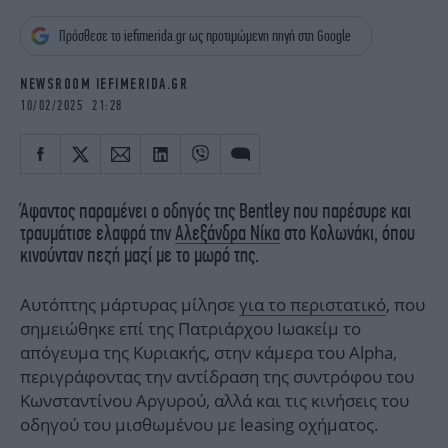
iBOOKS
ΖΩΔΙΑ
Πρόσθεσε το iefimerida.gr ως προτιμώμενη πηγή στη Google
OSCARS
THE OCEAN
MEDIA
ELAMEFORA
NEWSROOM IEFIMERIDA.GR
10/02/2025 21:28
NEWSLETTER
Άφαντος παραμένει ο οδηγός της Bentley που παρέσυρε και
τραυμάτισε ελαφρά την
Αλεξάνδρα Νίκα
στο Κολωνάκι, όπου
κινούνταν πεζή μαζί με το μωρό της.
Αυτόπτης μάρτυρας μίλησε
για το περιστατικό
, που
σημειώθηκε επί της Πατριάρχου Ιωακείμ το
απόγευμα της Κυριακής, στην κάμερα του Alpha,
περιγράφοντας την αντίδραση της συντρόφου του
Κωνσταντίνου Αργυρού, αλλά και τις κινήσεις του
οδηγού του μισθωμένου με leasing οχήματος.