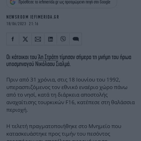
Πρόσθεσε το iefimerida.gr ως προτιμώμενη πηγή στη Google
iBOOKS
ΖΩΔΙΑ
OSCARS
THE OCEAN
NEWSROOM IEFIMERIDA.GR
MEDIA
ELAMEFORA
18/06/2023 21:16
NEWSLETTER
Οι κάτοικοι του
Άη Στράτη
τίμησαν σήμερα τη μνήμη του ήρωα
υποσμηναγού Νικόλαου Σιαλμά.
Πριν από 31 χρόνια, στις 18 Ιουνίου του 1992,
υπερασπιζόμενος τον εθνικό εναέριο χώρο πάνω
από το νησί, κατά τη διάρκεια αποστολής
αναχαίτισης τουρκικών F16, κατέπεσε στη θαλάσσια
περιοχή.
Η τελετή πραγματοποιήθηκε στο Μνημείο που
κατασκευάστηκε προς τιμήν του πεσόντος