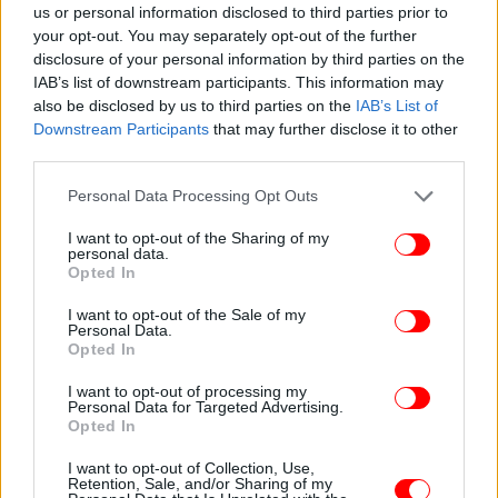
us or personal information disclosed to third parties prior to
your opt-out. You may separately opt-out of the further
disclosure of your personal information by third parties on the
IAB’s list of downstream participants. This information may
also be disclosed by us to third parties on the
IAB’s List of
Downstream Participants
that may further disclose it to other
third parties.
Please note that this website/app uses one or more Google
Personal Data Processing Opt Outs
services and may gather and store information including but
not limited to your visit or usage behaviour. You may click to
I want to opt-out of the Sharing of my
personal data.
grant or deny consent to Google and its third-party tags to
Opted In
use your data for below specified purposes in below Google
consent section.
I want to opt-out of the Sale of my
Personal Data.
Opted In
I want to opt-out of processing my
ΠΕΡΙΣΣΟΤΕΡΑ ΒΙΝΤΕΟ
Personal Data for Targeted Advertising.
Opted In
I want to opt-out of Collection, Use,
Retention, Sale, and/or Sharing of my