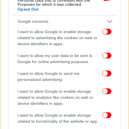
Ακολουθήστε το
στο Google News
και μάθετε
Personal Data that Is Unrelated with the
Purposes for which it was collected.
πρώτοι όλες τις ειδήσεις
Opted Out
Δείτε όλες τις τελευταίες
Ειδήσεις
από την Ελλάδα και τον Κόσμο,
Google consents
στο
I want to allow Google to enable storage
related to advertising like cookies on web or
device identifiers in apps.
ΔΙΑΒΑΣΤΕ ΠΕΡΙΣΣΟΤΕΡΑ
ΑΗ ΣΤΡΆΤΗΣ
ΥΠΟΣΜΗΝΑΓΌΣ
ΝΙΚΟΣ ΣΙΑΛΜΑΣ
I want to allow my user data to be sent to
Google for online advertising purposes.
I want to allow Google to send me
personalized advertising.
I want to allow Google to enable storage
related to analytics like cookies on web or
device identifiers in apps.
I want to allow Google to enable storage
related to functionality of the website or app.