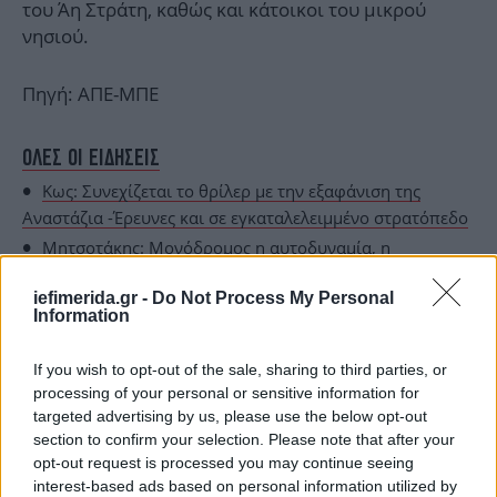
του Άη Στράτη, καθώς και κάτοικοι του μικρού
νησιού.
Πηγή: ΑΠΕ-ΜΠΕ
ΟΛΕΣ ΟΙ ΕΙΔΗΣΕΙΣ
Κως: Συνεχίζεται το θρίλερ με την εξαφάνιση της
Αναστάζια -Έρευνες και σε εγκαταλελειμμένο στρατόπεδο
Μητσοτάκης: Μονόδρομος η αυτοδυναμία, η
κυβέρνηση θα στελεχωθεί με «ανοίγματα» και ανανέωση
iefimerida.gr -
Do Not Process My Personal
Πακιστάν: 10 συλλήψεις για συμμετοχή σε διακίνηση
Information
ανθρώπων μετά το ναυάγιο στην Πύλο
If you wish to opt-out of the sale, sharing to third parties, or
processing of your personal or sensitive information for
targeted advertising by us, please use the below opt-out
section to confirm your selection. Please note that after your
opt-out request is processed you may continue seeing
interest-based ads based on personal information utilized by