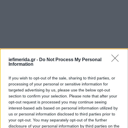
iefimerida.gr -
Do Not Process My Personal
Κατά τη διάρκεια των ελέγχων οι αστυνομικοί
Information
άκουσαν και κάποιες απίστευτες δικαιολογίες
μετακίνησης, όπως η μετάβαση σε οδοντίατρο στο
If you wish to opt-out of the sale, sharing to third parties, or
processing of your personal or sensitive information for
Κιλκίς, η μετάβαση σε κτηνίατρο στην Αρκαδία, ενώ
targeted advertising by us, please use the below opt-out
κάποιοι που ισχυρίστηκαν πως πηγαίνουν στην
section to confirm your selection. Please note that after your
επαρχία για εργασία εντοπίστηκαν να μεταφέρουν
opt-out request is processed you may continue seeing
με το ΙΧ τους σούβλα!
interest-based ads based on personal information utilized by
us or personal information disclosed to third parties prior to
Σε όλες αυτές τις περιπτώσεις οι οδηγοί
your opt-out. You may separately opt-out of the further
disclosure of your personal information by third parties on the
υποχρεώθηκαν να διακόψουν το ταξίδι τους, να