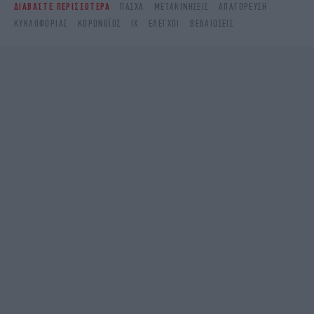
ΔΙΑΒΑΣΤΕ ΠΕΡΙΣΣΟΤΕΡΑ
ΠΆΣΧΑ
ΜΕΤΑΚΙΝΉΣΕΙΣ
ΑΠΑΓΌΡΕΥΣΗ
ΚΥΚΛΟΦΟΡΊΑΣ
ΚΟΡΩΝΟΪΌΣ
ΙΧ
ΈΛΕΓΧΟΙ
ΒΕΒΑΙΏΣΕΙΣ