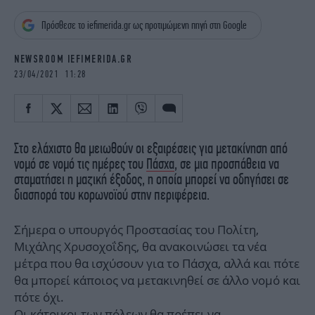
iBOOKS
ΖΩΔΙΑ
Πρόσθεσε το iefimerida.gr ως προτιμώμενη πηγή στη Google
OSCARS
THE OCEAN
MEDIA
ELAMEFORA
NEWSROOM IEFIMERIDA.GR
23/04/2021 11:28
NEWSLETTER
Στο ελάχιστο θα μειωθούν οι εξαιρέσεις για μετακίνηση από
νομό σε νομό τις ημέρες του
Πάσχα
, σε μια προσπάθεια να
σταματήσει η μαζική έξοδος, η οποία μπορεί να οδηγήσει σε
διασπορά του κορωνοϊού στην περιφέρεια.
Σήμερα ο υπουργός Προστασίας του Πολίτη,
Μιχάλης Χρυσοχοΐδης, θα ανακοινώσει τα νέα
μέτρα που θα ισχύσουν για το Πάσχα, αλλά και πότε
θα μπορεί κάποιος να μετακινηθεί σε άλλο νομό και
πότε όχι.
Οι κάτοικοι των πόλεων θα πρέπει να