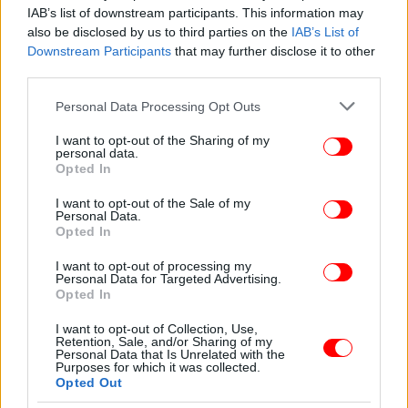
IAB’s list of downstream participants. This information may
κάνουν αναστροφή και να επιστρέψουν στην
also be disclosed by us to third parties on the
IAB’s List of
Αθήνα.
Downstream Participants
that may further disclose it to other
third parties.
Πελώνη: Εντός της ημέρας υπουργική απόφαση που θα
Please note that this website/app uses one or more Google
Personal Data Processing Opt Outs
κλείνει τις εξαιρέσεις υπερτοπικών μετακινήσεων
services and may gather and store information including but
not limited to your visit or usage behaviour. You may click to
I want to opt-out of the Sharing of my
Πάντως, όπως σημείωσε νωρίτερα σήμερα η
personal data.
grant or deny consent to Google and its third-party tags to
Opted In
κυβερνητική εκπρόσωπος
Αριστοτελία Πελώνη, οι
use your data for below specified purposes in below Google
έλεγχοι θα εντατικοποιηθούν και θα υπάρχει ειδικό
consent section.
I want to opt-out of the Sale of my
Personal Data.
επιχειρησιακό σχέδιο της ΕΛ.ΑΣ. από το μεσημέρι
Opted In
και μετά, ενώ εντός της ημέρας θα εκδοθεί
υπουργική απόφαση που θα κλείνει τις εξαιρέσεις
I want to opt-out of processing my
Personal Data for Targeted Advertising.
υπερτοπικών μετακινήσεων που δεν
Opted In
δικαιολογούνται.
I want to opt-out of Collection, Use,
Retention, Sale, and/or Sharing of my
Personal Data that Is Unrelated with the
Purposes for which it was collected.
ΕΛΛΑΔΑ
23/04/2021 10:25
Opted Out
Απίστευτες δικαιολογίες από τους οδηγούς που φεύγουν για