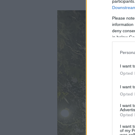
participants
Downstream 
Please note
information 
deny consent
in below Go
Persona
I want t
Opted 
I want t
Opted 
I want 
Advertis
Opted 
I want t
of my P
was col