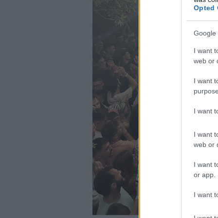
Opted 
Google 
I want t
web or d
I want t
purpose
I want 
I want t
web or d
I want t
or app.
I want t
I want t