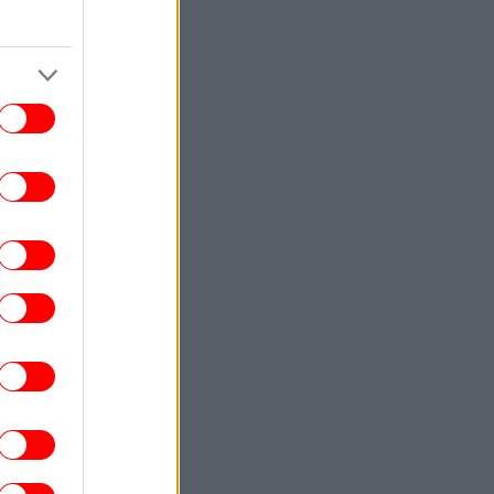
χημικές ενώσεις που εκπέμπουμε»
ΖΩΗ
22:29
 coming out του αδελφού της Αντζελίνα
ζολί: «Όταν ήμουν μικρό αγόρι, έβαζα
κρυφά γκλίτερ στα μάγουλά μου»
ΚΟΣΜΟΣ
22:23
ι πρώτες εικόνες από τον κρατήρα που
ροκάλεσε ο πύραυλος της SpaceX στη
Σελήνη και κατέγραψε η διαστημική
υπηρεσία της Ν. Κορέας
ΚΟΣΜΟΣ
22:20
τρεμιστική» χαρακτήρισαν οι Αρχές της
κορωσίας την ιστοσελίδα του Euronews
ΖΩΗ
22:20
ι κτηνίατροι συμφωνούν: Όταν μια γάτα
άς δείχνει την κοιλιά της, δείχνει την
απόλυτη εμπιστοσύνη της