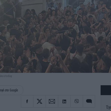
tinostoday
ηγή στη Google
Έγι