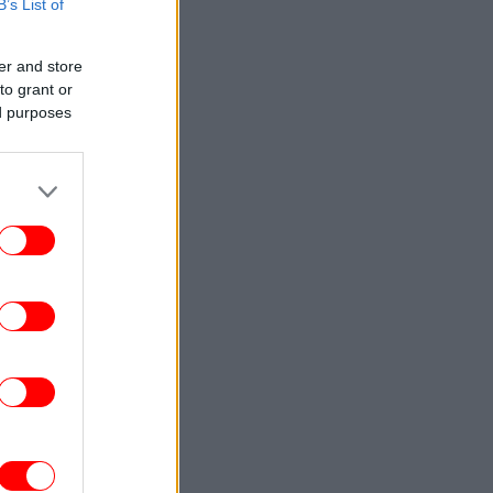
B’s List of
ΕΛΛΑΔΑ
22:51
Marfin: Στην Ελλάδα η 46χρονη που
er and store
ατηγορείται για συμμετοχή στη φονική
to grant or
επίθεση -Την Παρασκευή πάει στον
ed purposes
εισαγγελέα
ΕΛΛΑΔΑ
22:45
Κυψέλη: «Συνδυάζοντας ημερομηνίες,
νύματα και τη συμπεριφορά του, άρχισα
 νιώθω άβολα» -Τι κατέθεσε στις Αρχές
η σύζυγος του Αφγανού
ΣΠΟΡ
22:43
ΑΟΚ - Άντερλεχτ 0-1: «Στραβοπάτημα»
α τους «ασπρόμαυρους» και η πρόκριση
περνάει από... Βρυξέλλες [βίντεο]
ΖΩΗ
22:42
Βιολόγος: «Αυτό που προσελκύει τα
νούπια δεν είναι το γλυκό αίμα, αλλά οι