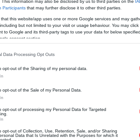
. This information may also be disclosed by us to third parties on the
IA
Participants
that may further disclose it to other third parties.
 that this website/app uses one or more Google services and may gath
κ
including but not limited to your visit or usage behaviour. You may click 
 to Google and its third-party tags to use your data for below specifi
ogle consent section.
l Data Processing Opt Outs
μη
να
o opt-out of the Sharing of my personal data.
In
o opt-out of the Sale of my Personal Data.
Π
In
γι
to opt-out of processing my Personal Data for Targeted
ing.
In
o opt-out of Collection, Use, Retention, Sale, and/or Sharing
κου
ersonal Data that Is Unrelated with the Purposes for which it
lected.