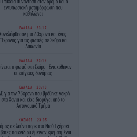
-Η τυχαία συνάντηση στον δρόμο και η
εντυπωσιακή μεταμόρφωση που
καθηλώνει
ΕΛΛΑΔΑ
23:17
Συνελήφθησαν μια 63χρονη και ένας
71χρονος για τις φωτιές σε Σκύρο και
Λακωνία
ΕΛΛΑΔΑ
23:15
ίνεται η φωτιά στη Σκύρο -Ενισχύθηκαν
οι επίγειες δυνάμεις
ΕΛΛΑΔΑ
23:10
ΔΕ για την 75χρονη που βρέθηκε νεκρή
στα Χανιά και είχε διαφύγει από το
Αστυνομικό Τμήμα
ΚΟΣΜΟΣ
23:05
όμος σε λούνα παρκ στο Νιού Τζέρσεϊ:
ιβάτες παιχνιδιού έμειναν κρεμασμένοι