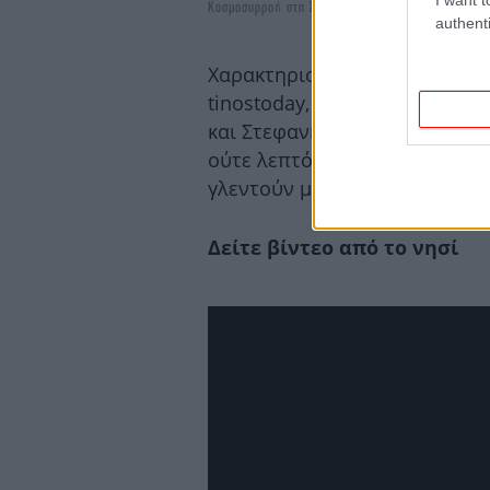
Κοσμοσυρροή στη Στενή Τήνου για το πανηγύρι
authenti
Χαρακτηριστικό το χθεσινό π
tinostoday, Τσουμπός, Μάνεσ
και Στεφανής ανέλαβαν την μο
ούτε λεπτό, με τους παρευρι
γλεντούν με την ψυχή τους.
Δείτε βίντεο από το νησί