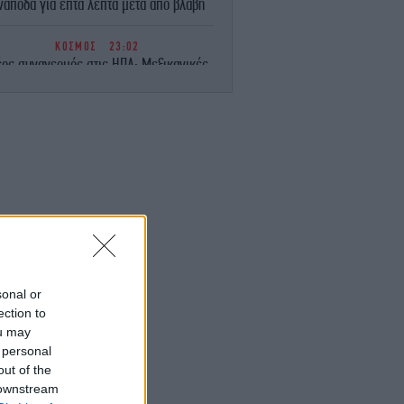
νάποδα για επτά λεπτά μετά από βλάβη
ΚΟΣΜΟΣ
23:02
ος συναγερμός στις ΗΠΑ: Μεξικανικές
εριές jalapeno συνδέονται με ξέσπασμα
σαλμονέλας σε 27 πολιτείες -345
άνθρωπο στο νοσοκομείο
ΕΛΛΑΔΑ
23:00
Υπ. Παιδείας: Ανακοινώθηκαν 95
ειδικότητες και 860 τμήματα των ΣΑΕΚ
-Πότε ξεκινούν οι αιτήσεις
GASTRONOMIE
22:58
αφράτο και κρεμώδες νηστίσιμο παγωτό
βανίλια, χωρίς παγωτομηχανή
sonal or
ection to
ou may
ΖΩΗ
22:57
 personal
 Ιωάννα Τούνη το ομολόγησε: «Όσο και
αν έχω ταξιδέψει, αυτός είναι ο
out of the
αγαπημένος μου προορισμός»
 downstream