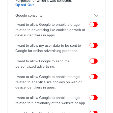
Πάντως, σημειώνεται πως τα παραπάνω στοιχεία
Purposes for which it was collected.
Opted Out
μπορούν να μεταβληθούν ανά πάσα στιγμή, καθώς
τα προγράμματα των εταιρειών δεν είναι σταθερά
Google consents
αυτή την περίοδο και επίσης εκτελούνται πολλές
πτήσεις ιδιωτικές και εμπορευματικές, οι οποίες
I want to allow Google to enable storage
related to advertising like cookies on web or
δεν απαιτούν προγραμματισμό πολλών ημερών.
device identifiers in apps.
Επίσης, για τις χώρες που έχουν απαγορευτεί οι
πτήσεις με βάση (ΝΟΤΑΜ) της ΥΠΑ, σημειώνεται
I want to allow my user data to be sent to
πως πρόκειται για πτήσεις επαναπατρισμού,
Google for online advertising purposes.
εμπορευματικές κ.λπ.
I want to allow Google to send me
personalized advertising.
Οδηγίες από την ΥΠΑ
I want to allow Google to enable storage
Υπενθυμίζεται ότι με στόχο την προστασία
related to analytics like cookies on web or
επιβατών και πολιτών από την πανδημία COVID-19
device identifiers in apps.
η Υπηρεσία Πολιτικής Αεροπορίας (ΥΠΑ) είχε
I want to allow Google to enable storage
ανακοινώσει αεροπορικές οδηγίες (NOTAMS) για
related to functionality of the website or app.
επτά χώρες: