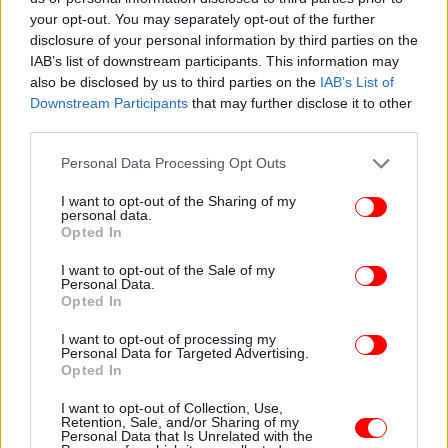
your opt-out. You may separately opt-out of the further
disclosure of your personal information by third parties on the
IAB’s list of downstream participants. This information may
also be disclosed by us to third parties on the
IAB’s List of
Downstream Participants
that may further disclose it to other
third parties.
Please note that this website/app uses one or more Google
Personal Data Processing Opt Outs
services and may gather and store information including but
not limited to your visit or usage behaviour. You may click to
I want to opt-out of the Sharing of my
personal data.
grant or deny consent to Google and its third-party tags to
Opted In
use your data for below specified purposes in below Google
Στις
86 πτήσεις, 4 εξωτερικού και 82
31-05-2020
consent section.
I want to opt-out of the Sale of my
εσωτερικού. Οι χώρες προέλευσης είναι: Γερμανία,
Personal Data.
Ελβετία, Αυστρία.
Opted In
I want to opt-out of processing my
Συνολικά, δηλαδή, πρόκειται για 658 πτήσεις σε μία
Personal Data for Targeted Advertising.
Opted In
εβδομάδα, οι 86 εκ των οποίων είναι πτήσεις
εξωτερικού.
I want to opt-out of Collection, Use,
Retention, Sale, and/or Sharing of my
Personal Data that Is Unrelated with the