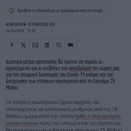
iBOOKS
ΖΩΔΙΑ
Πρόσθεσε το iefimerida.gr ως προτιμώμενη πηγή στη Google
OSCARS
THE OCEAN
MEDIA
ELAMEFORA
NEWSROOM IEFIMERIDA.GR
24/05/2020 23:09
NEWSLETTER
Αυστηρά μέτρα προστασίας θα πρέπει να τηρούν οι
εργαζόμενοι και οι επιβάτες στα
αεροδρόμια
της χώρας μας
για την αποφυγή διασποράς του Covid-19 ενόψει και της
διεύρυνσης των πτήσεων εσωτερικού από τη Δευτέρα 25
Μαΐου.
Οι πτήσεις εσωτερικού έχουν αρχίσει να
επανέρχονται σε κανονικούς ρυθμούς από τις 18
Μαΐου, ημέρα κατά την οποία
ήρθη ο περιορισμός
μετακινήσεων
προς την επαρχία και την Κρήτη και
θα συνεχίσουν να αυξάνονται από αύριο 25 Μαΐου,