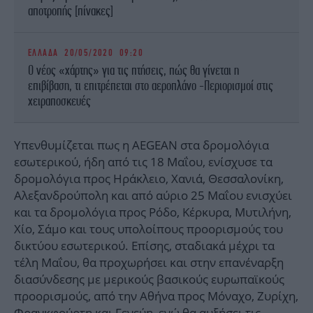
αποτροπής [πίνακες]
ΕΛΛΑΔΑ
20/05/2020 09:20
Ο νέος «χάρτης» για τις πτήσεις, πώς θα γίνεται η
επιβίβαση, τι επιτρέπεται στο αεροπλάνο -Περιορισμοί στις
χειραποσκευές
Υπενθυμίζεται πως η AEGEAN στα δρομολόγια
εσωτερικού, ήδη από τις 18 Μαΐου, ενίσχυσε τα
δρομολόγια προς Ηράκλειο, Χανιά, Θεσσαλονίκη,
Αλεξανδρούπολη και από αύριο 25 Μαΐου ενισχύει
και τα δρομολόγια προς Ρόδο, Κέρκυρα, Μυτιλήνη,
Χίο, Σάμο και τους υπολοίπους προορισμούς του
δικτύου εσωτερικού. Επίσης, σταδιακά μέχρι τα
τέλη Μαΐου, θα προχωρήσει και στην επανέναρξη
διασύνδεσης με μερικούς βασικούς ευρωπαϊκούς
προορισμούς, από την Αθήνα προς Μόναχο, Ζυρίχη,
Φρανκφούρτη και Γενεύη, ενώ θα αυξήσει τις